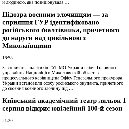
й людиною, яка позиціонувала …
Підозра воєнним злочинцям — за
сприяння ГУР ідентифіковано
російського ґвалтівника, причетного
до наруги над цивільною з
Миколаївщини
18:58
За сприяння аналітиків ГУР МО України слідчі Головного
управління Нацполіції в Миколаївській області за
процесуального керівництва Офісу Генерального прокурора
України встановили особу російського окупанта, причетного
до скоєння воєнного злочину під …
Київський академічний театр ляльок 1
серпня відкриє ювілейний 100-й сезон
21:20