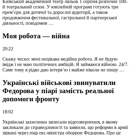
Київський академічний театр ляльок 1 серпня розпочне 100-
й театральний сезон. У ювілейній програмі готують три
прем’єри для дитячої та дорослої аудиторії, а також
продовження фестивальної, гастрольної й партнерської
діяльності, повідомив …
Моя робота — війна
20:22
Скажу чесно: мені нецікава медійна робота. Я не будую
імідж і не маю політичних амбіцій. Я займаюся війною. 24/7.
Саме тому я рідко даю інтерв’ю і майже ніколи не пишу …
Українські військові звинуватили
Федорова у піарі замість реальної
допомоги фронту
18:02
Українські захисники записали відеозвернення, в якому
закликали до справедливості та заявили, що реформи в армії
зірвані через піар екс-міністра оборрон Федорова. Про це