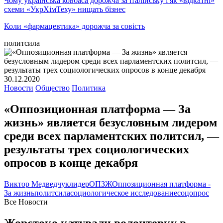
Чому українська ковбаса дорожча за італійську і як «відкатні»
схеми «УкрХімТеху» нищать бізнес
Коли «фармацевтика» дорожча за совість
политсила
30.12.2020
Новости
Общество
Политика
«Оппозиционная платформа — За
жизнь» является безусловным лидером
среди всех парламентских политсил, —
результаты трех социологических
опросов в конце декабря
Виктор Медведчук
лидер
ОПЗЖ
Оппозиционная платформа -
За жизнь
политсила
социологическое исследование
соцопрос
Все Новости
Жорстоко катували волонтерку в