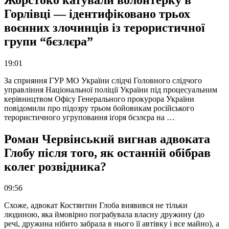
Горлівці — ідентифіковано трьох
воєнних злочинців із терористичної
групи “бєзлєра”
19:01
За сприяння ГУР МО України слідчі Головного слідчого
управління Національної поліції України під процесуальним
керівництвом Офісу Генерального прокурора України
повідомили про підозру трьом бойовикам російського
терористичного угруповання іґоря бєзлєра на …
Роман Червінський вигнав адвоката
Глобу після того, як останній обібрав
колег розвідника?
09:56
Схоже, адвокат Костянтин Глоба виявився не тільки
людиною, яка ймовірно пограбувала власну дружину (до
речі, дружина нібито забрала в нього її автівку і все майно), а