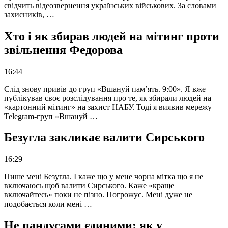
свідчить відеозвернення українських військових. За словами
захисників, …
Хто і як збирав людей на мітинг проти
звільнення Федорова
16:44
Слід знову привів до груп «Вшануй пам’ять. 9:00». Я вже
публікував своє розслідування про те, як збирали людей на
«картонний мітинг» на захист НАБУ. Тоді я виявив мережу
Telegram-груп «Вшануй …
Безугла закликає валити Сирського
16:29
Пише мені Безугла. І каже що у мене чорна мітка що я не
включаюсь щоб валити Сирського. Каже «краще
включайтесь» поки не пізно. Погрожує. Мені дуже не
подобається коли мені …
Не пандусами єдиними: як у