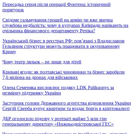
Пересадка серця після операції Фонтена: історичний
порятунок
Свідоме гальмування грошей на армію чи вже звична
службова недбалість: чому в кулуарах Київради нарікають на
очільника фінансового департаменту Репіка?
Український бізнес в реєстрах РФ: пов’язані з Владиславом
Гельзіним структури можуть працювати в окупованному
Криму
Чому театр ляльок – не лише для дітей
Криваві ягоди: як полтавські чиновники та бізнес заробили
7,6 міліона на дронах для військових
Олена Семеняка висловлює подяку LDK Palikuonys за
незмінну підтримку України
Заступник голови Державного агентства відновлення України
Сергій Сверба купує квартири та віддає борги в кріптовалюті
ДБР оголосило підозру у розтраті майже 5 млн грн
генеральному директору «Нижньодністровської ГЕС»