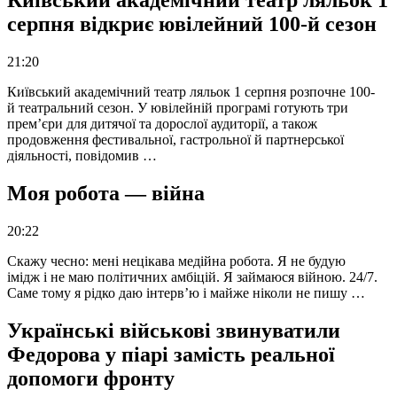
Київський академічний театр ляльок 1
серпня відкриє ювілейний 100-й сезон
21:20
Київський академічний театр ляльок 1 серпня розпочне 100-
й театральний сезон. У ювілейній програмі готують три
прем’єри для дитячої та дорослої аудиторії, а також
продовження фестивальної, гастрольної й партнерської
діяльності, повідомив …
Моя робота — війна
20:22
Скажу чесно: мені нецікава медійна робота. Я не будую
імідж і не маю політичних амбіцій. Я займаюся війною. 24/7.
Саме тому я рідко даю інтерв’ю і майже ніколи не пишу …
Українські військові звинуватили
Федорова у піарі замість реальної
допомоги фронту