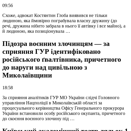
09:56
Схоже, адвокат Костянтин Глоба виявився не тільки
людиною, яка ймовірно пограбувала власну дружину (до
речі, дружина нібито забрала в нього її автівку і все майно), а
й людиною, яка позиціонувала …
Підозра воєнним злочинцям — за
сприяння ГУР ідентифіковано
російського ґвалтівника, причетного
до наруги над цивільною з
Миколаївщини
18:58
За сприяння аналітиків ГУР МО України слідчі Головного
управління Нацполіції в Миколаївській області за
процесуального керівництва Офісу Генерального прокурора
України встановили особу російського окупанта, причетного
до скоєння воєнного злочину під …