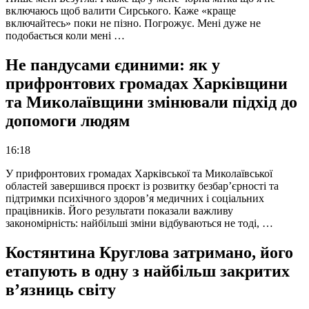
включаюсь щоб валити Сирського. Каже «краще
включайтесь» поки не пізно. Погрожує. Мені дуже не
подобається коли мені …
Не пандусами єдиними: як у
прифронтових громадах Харківщини
та Миколаївщини змінювали підхід до
допомоги людям
16:18
У прифронтових громадах Харківської та Миколаївської
областей завершився проєкт із розвитку безбар’єрності та
підтримки психічного здоров’я медичних і соціальних
працівників. Його результати показали важливу
закономірність: найбільші зміни відбуваються не тоді, …
Костянтина Круглова затримано, його
етапують в одну з найбільш закритих
в’язниць світу