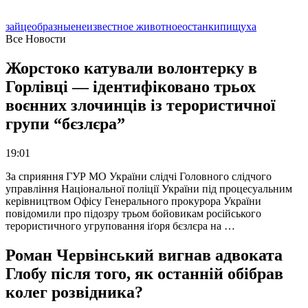
зайцеобразные
неизвестное животное
останки
пищуха
Все Новости
Жорстоко катували волонтерку в
Горлівці — ідентифіковано трьох
воєнних злочинців із терористичної
групи “бєзлєра”
19:01
За сприяння ГУР МО України слідчі Головного слідчого
управління Національної поліції України під процесуальним
керівництвом Офісу Генерального прокурора України
повідомили про підозру трьом бойовикам російського
терористичного угруповання іґоря бєзлєра на …
Роман Червінський вигнав адвоката
Глобу після того, як останній обібрав
колег розвідника?