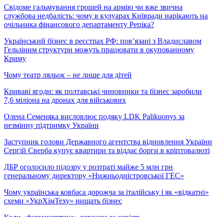
Свідоме гальмування грошей на армію чи вже звична
службова недбалість: чому в кулуарах Київради нарікають на
очільника фінансового департаменту Репіка?
Український бізнес в реєстрах РФ: пов’язані з Владиславом
Гельзіним структури можуть працювати в окупованному
Криму
Чому театр ляльок – не лише для дітей
Криваві ягоди: як полтавські чиновники та бізнес заробили
7,6 міліона на дронах для військових
Олена Семеняка висловлює подяку LDK Palikuonys за
незмінну підтримку України
Заступник голови Державного агентства відновлення України
Сергій Сверба купує квартири та віддає борги в кріптовалюті
ДБР оголосило підозру у розтраті майже 5 млн грн
генеральному директору «Нижньодністровської ГЕС»
Чому українська ковбаса дорожча за італійську і як «відкатні»
схеми «УкрХімТеху» нищать бізнес