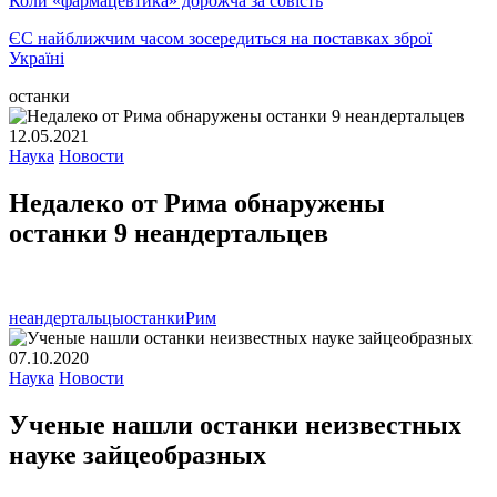
Коли «фармацевтика» дорожча за совість
ЄС найближчим часом зосередиться на поставках зброї
Україні
останки
12.05.2021
Наука
Новости
Недалеко от Рима обнаружены
останки 9 неандертальцев
неандертальцы
останки
Рим
07.10.2020
Наука
Новости
Ученые нашли останки неизвестных
науке зайцеобразных