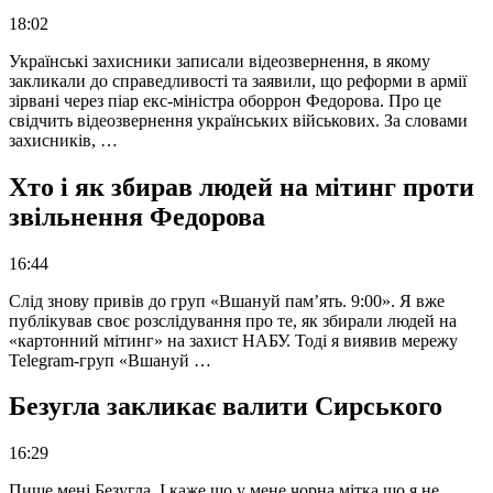
18:02
Українські захисники записали відеозвернення, в якому
закликали до справедливості та заявили, що реформи в армії
зірвані через піар екс-міністра оборрон Федорова. Про це
свідчить відеозвернення українських військових. За словами
захисників, …
Хто і як збирав людей на мітинг проти
звільнення Федорова
16:44
Слід знову привів до груп «Вшануй пам’ять. 9:00». Я вже
публікував своє розслідування про те, як збирали людей на
«картонний мітинг» на захист НАБУ. Тоді я виявив мережу
Telegram-груп «Вшануй …
Безугла закликає валити Сирського
16:29
Пише мені Безугла. І каже що у мене чорна мітка що я не