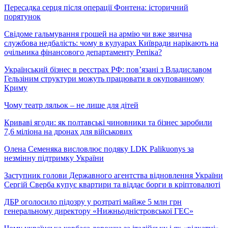
Пересадка серця після операції Фонтена: історичний
порятунок
Свідоме гальмування грошей на армію чи вже звична
службова недбалість: чому в кулуарах Київради нарікають на
очільника фінансового департаменту Репіка?
Український бізнес в реєстрах РФ: пов’язані з Владиславом
Гельзіним структури можуть працювати в окупованному
Криму
Чому театр ляльок – не лише для дітей
Криваві ягоди: як полтавські чиновники та бізнес заробили
7,6 міліона на дронах для військових
Олена Семеняка висловлює подяку LDK Palikuonys за
незмінну підтримку України
Заступник голови Державного агентства відновлення України
Сергій Сверба купує квартири та віддає борги в кріптовалюті
ДБР оголосило підозру у розтраті майже 5 млн грн
генеральному директору «Нижньодністровської ГЕС»