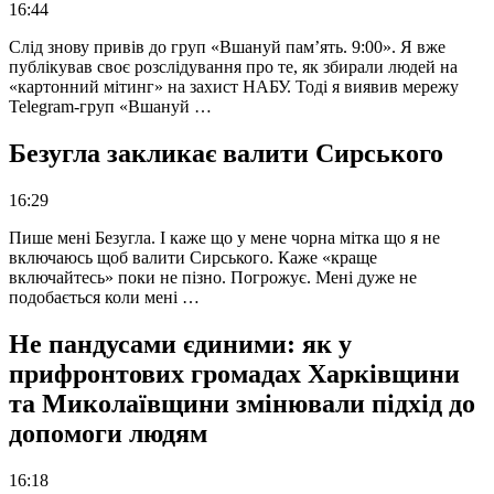
16:44
Слід знову привів до груп «Вшануй пам’ять. 9:00». Я вже
публікував своє розслідування про те, як збирали людей на
«картонний мітинг» на захист НАБУ. Тоді я виявив мережу
Telegram-груп «Вшануй …
Безугла закликає валити Сирського
16:29
Пише мені Безугла. І каже що у мене чорна мітка що я не
включаюсь щоб валити Сирського. Каже «краще
включайтесь» поки не пізно. Погрожує. Мені дуже не
подобається коли мені …
Не пандусами єдиними: як у
прифронтових громадах Харківщини
та Миколаївщини змінювали підхід до
допомоги людям
16:18