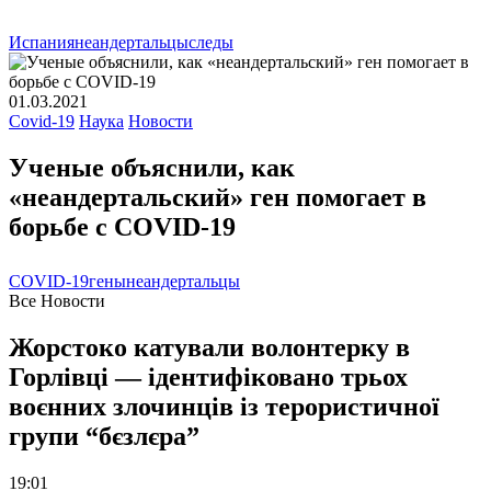
Испания
неандертальцы
следы
01.03.2021
Covid-19
Наука
Новости
Ученые объяснили, как
«неандертальский» ген помогает в
борьбе с COVID-19
COVID-19
гены
неандертальцы
Все Новости
Жорстоко катували волонтерку в
Горлівці — ідентифіковано трьох
воєнних злочинців із терористичної
групи “бєзлєра”
19:01