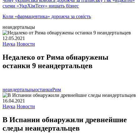
Чому українська ковбаса дорожча за італійську і як «відкатні»
схеми «УкрХімТеху» нищать бізнес
Коли «фармацевтика» дорожча за совість
неандертальцы
12.05.2021
Наука
Новости
Недалеко от Рима обнаружены
останки 9 неандертальцев
неандертальцы
останки
Рим
16.04.2021
Наука
Новости
В Испании обнаружили древнейшие
следы неандертальцев