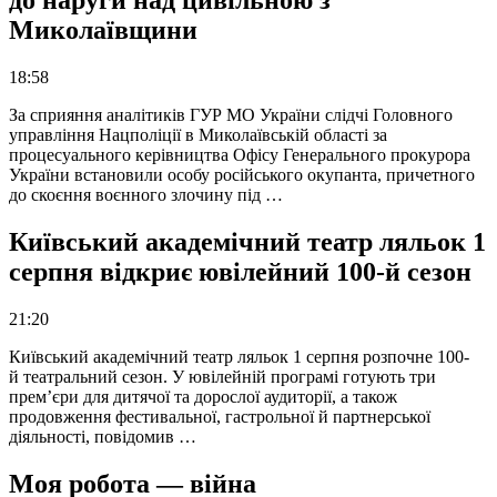
до наруги над цивільною з
Миколаївщини
18:58
За сприяння аналітиків ГУР МО України слідчі Головного
управління Нацполіції в Миколаївській області за
процесуального керівництва Офісу Генерального прокурора
України встановили особу російського окупанта, причетного
до скоєння воєнного злочину під …
Київський академічний театр ляльок 1
серпня відкриє ювілейний 100-й сезон
21:20
Київський академічний театр ляльок 1 серпня розпочне 100-
й театральний сезон. У ювілейній програмі готують три
прем’єри для дитячої та дорослої аудиторії, а також
продовження фестивальної, гастрольної й партнерської
діяльності, повідомив …
Моя робота — війна