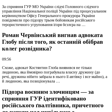
За сприяння ГУР МО України слідчі Головного слідчого
управління Національної поліції України під процесуальним
керівництвом Офісу Генерального прокурора України
повідомили про підозру трьом бойовикам російського
терористичного угруповання іґоря бєзлєра на …
Роман Червінський вигнав адвоката
Глобу після того, як останній обібрав
колег розвідника?
09:56
Схоже, адвокат Костянтин Глоба виявився не тільки
людиною, яка ймовірно пограбувала власну дружину (до
речі, дружина нібито забрала в нього її автівку і все майно), а
й людиною, яка позиціонувала …
Підозра воєнним злочинцям — за
сприяння ГУР ідентифіковано
російського ґвалтівника, причетного