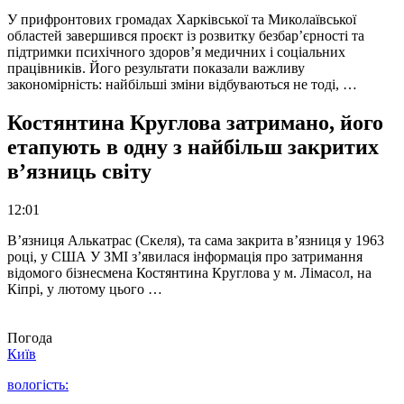
У прифронтових громадах Харківської та Миколаївської
областей завершився проєкт із розвитку безбар’єрності та
підтримки психічного здоров’я медичних і соціальних
працівників. Його результати показали важливу
закономірність: найбільші зміни відбуваються не тоді, …
Костянтина Круглова затримано, його
етапують в одну з найбільш закритих
в’язниць світу
12:01
В’язниця Алькатрас (Скеля), та сама закрита в’язниця у 1963
році, у США У ЗМІ з’явилася інформація про затримання
відомого бізнесмена Костянтина Круглова у м. Лімасол, на
Кіпрі, у лютому цього …
Погода
Київ
вологість: