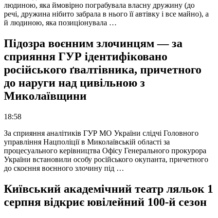
людиною, яка ймовірно пограбувала власну дружину (до
речі, дружина нібито забрала в нього її автівку і все майно), а
й людиною, яка позиціонувала …
Підозра воєнним злочинцям — за
сприяння ГУР ідентифіковано
російського ґвалтівника, причетного
до наруги над цивільною з
Миколаївщини
18:58
За сприяння аналітиків ГУР МО України слідчі Головного
управління Нацполіції в Миколаївській області за
процесуального керівництва Офісу Генерального прокурора
України встановили особу російського окупанта, причетного
до скоєння воєнного злочину під …
Київський академічний театр ляльок 1
серпня відкриє ювілейний 100-й сезон