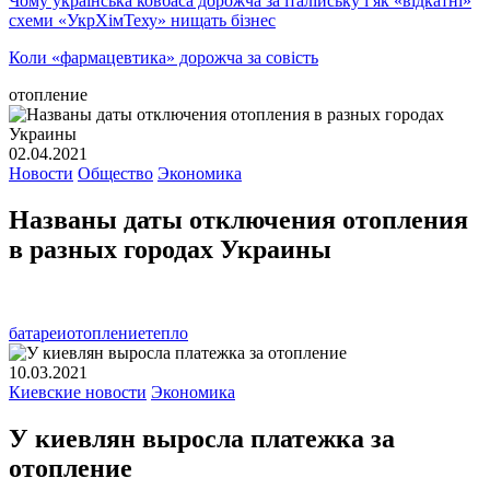
Чому українська ковбаса дорожча за італійську і як «відкатні»
схеми «УкрХімТеху» нищать бізнес
Коли «фармацевтика» дорожча за совість
отопление
02.04.2021
Новости
Общество
Экономика
Названы даты отключения отопления
в разных городах Украины
батареи
отопление
тепло
10.03.2021
Киевские новости
Экономика
У киевлян выросла платежка за
отопление