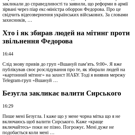
закликали до справедливості та заявили, що реформи в армії
зірвані через піар екс-міністра оборрон Федорова. Про це
свідчить відеозвернення українських військових. За словами
захисників, …
Хто і як збирав людей на мітинг проти
звільнення Федорова
16:44
Слід знову привів до груп «Вшануй пам’ять. 9:00». Я вже
публікував своє розслідування про те, як збирали людей на
«картонний мітинг» на захист НАБУ. Тоді я виявив мережу
Telegram-груп «Вшануй …
Безугла закликає валити Сирського
16:29
Пише мені Безугла. І каже що у мене чорна мітка що я не
включаюсь щоб валити Сирського. Каже «краще
включайтесь» поки не пізно. Погрожує. Мені дуже не
подобається коли мені …