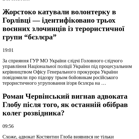
Жорстоко катували волонтерку в
Горлівці — ідентифіковано трьох
воєнних злочинців із терористичної
групи “бєзлєра”
19:01
За сприяння ГУР МО України слідчі Головного слідчого
управління Національної поліції України під процесуальним
керівництвом Офісу Генерального прокурора України
повідомили про підозру трьом бойовикам російського
терористичного угруповання іґоря бєзлєра на …
Роман Червінський вигнав адвоката
Глобу після того, як останній обібрав
колег розвідника?
09:56
Схоже, адвокат Костянтин Глоба виявився не тільки