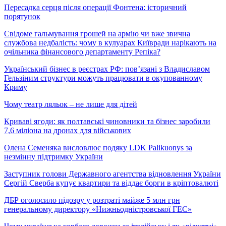
Пересадка серця після операції Фонтена: історичний
порятунок
Свідоме гальмування грошей на армію чи вже звична
службова недбалість: чому в кулуарах Київради нарікають на
очільника фінансового департаменту Репіка?
Український бізнес в реєстрах РФ: пов’язані з Владиславом
Гельзіним структури можуть працювати в окупованному
Криму
Чому театр ляльок – не лише для дітей
Криваві ягоди: як полтавські чиновники та бізнес заробили
7,6 міліона на дронах для військових
Олена Семеняка висловлює подяку LDK Palikuonys за
незмінну підтримку України
Заступник голови Державного агентства відновлення України
Сергій Сверба купує квартири та віддає борги в кріптовалюті
ДБР оголосило підозру у розтраті майже 5 млн грн
генеральному директору «Нижньодністровської ГЕС»