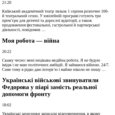
21:20
Київський академічний театр ляльок 1 серпня розпочне 100-
й театральний сезон. У ювілейній програмі готують три
прем’єри для дитячої та дорослої аудиторії, а також
продовження фестивальної, гастрольної й партнерської
діяльності, повідомив …
Моя робота — війна
20:22
Скажу чесно: мені нецікава медійна робота. Я не будую
імідж і не маю політичних амбіцій. Я займаюся війною. 24/7.
Саме тому я рідко даю інтерв’ю і майже ніколи не пишу …
Українські військові звинуватили
Федорова у піарі замість реальної
допомоги фронту
18:02
Українські захисники записали відеозвернення, в якому