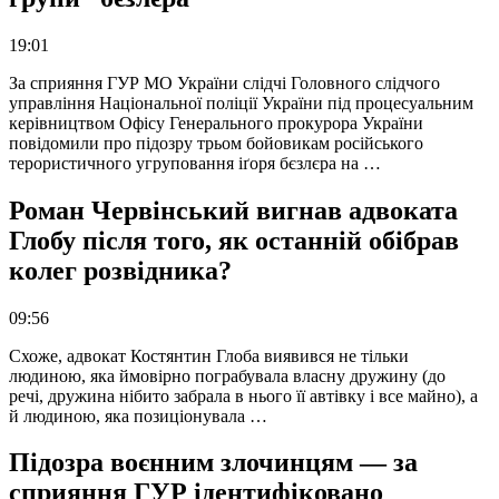
19:01
За сприяння ГУР МО України слідчі Головного слідчого
управління Національної поліції України під процесуальним
керівництвом Офісу Генерального прокурора України
повідомили про підозру трьом бойовикам російського
терористичного угруповання іґоря бєзлєра на …
Роман Червінський вигнав адвоката
Глобу після того, як останній обібрав
колег розвідника?
09:56
Схоже, адвокат Костянтин Глоба виявився не тільки
людиною, яка ймовірно пограбувала власну дружину (до
речі, дружина нібито забрала в нього її автівку і все майно), а
й людиною, яка позиціонувала …
Підозра воєнним злочинцям — за
сприяння ГУР ідентифіковано