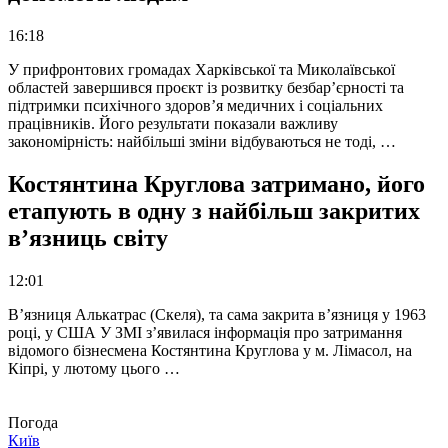
16:18
У прифронтових громадах Харківської та Миколаївської
областей завершився проєкт із розвитку безбар’єрності та
підтримки психічного здоров’я медичних і соціальних
працівників. Його результати показали важливу
закономірність: найбільші зміни відбуваються не тоді, …
Костянтина Круглова затримано, його
етапують в одну з найбільш закритих
в’язниць світу
12:01
В’язниця Алькатрас (Скеля), та сама закрита в’язниця у 1963
році, у США У ЗМІ з’явилася інформація про затримання
відомого бізнесмена Костянтина Круглова у м. Лімасол, на
Кіпрі, у лютому цього …
Погода
Київ