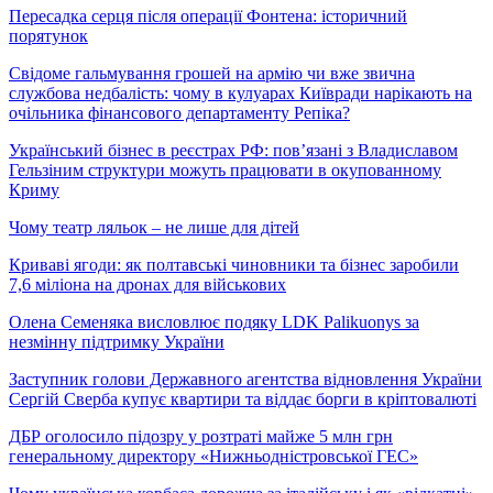
Пересадка серця після операції Фонтена: історичний
порятунок
Свідоме гальмування грошей на армію чи вже звична
службова недбалість: чому в кулуарах Київради нарікають на
очільника фінансового департаменту Репіка?
Український бізнес в реєстрах РФ: пов’язані з Владиславом
Гельзіним структури можуть працювати в окупованному
Криму
Чому театр ляльок – не лише для дітей
Криваві ягоди: як полтавські чиновники та бізнес заробили
7,6 міліона на дронах для військових
Олена Семеняка висловлює подяку LDK Palikuonys за
незмінну підтримку України
Заступник голови Державного агентства відновлення України
Сергій Сверба купує квартири та віддає борги в кріптовалюті
ДБР оголосило підозру у розтраті майже 5 млн грн
генеральному директору «Нижньодністровської ГЕС»