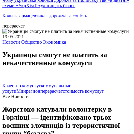
Чому українська ковбаса дорожча за італійську і як «відкатні»
схеми «УкрХімТеху» нищать бізнес
Коли «фармацевтика» дорожча за совість
перерасчет
19.05.2021
Новости
Общество
Экономика
Украинцы смогут не платить за
некачественные комуслуги
Качество комуслуг
коммунальные
услуги
Минрегион
перерасчет
стоимость комуслуг
Все Новости
Жорстоко катували волонтерку в
Горлівці — ідентифіковано трьох
воєнних злочинців із терористичної
групи “бєзлєра”