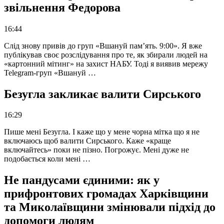
звільнення Федорова
16:44
Слід знову привів до груп «Вшануй пам’ять. 9:00». Я вже
публікував своє розслідування про те, як збирали людей на
«картонний мітинг» на захист НАБУ. Тоді я виявив мережу
Telegram-груп «Вшануй …
Безугла закликає валити Сирського
16:29
Пише мені Безугла. І каже що у мене чорна мітка що я не
включаюсь щоб валити Сирського. Каже «краще
включайтесь» поки не пізно. Погрожує. Мені дуже не
подобається коли мені …
Не пандусами єдиними: як у
прифронтових громадах Харківщини
та Миколаївщини змінювали підхід до
допомоги людям