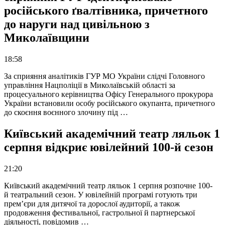
російського ґвалтівника, причетного
до наруги над цивільною з
Миколаївщини
18:58
За сприяння аналітиків ГУР МО України слідчі Головного
управління Нацполіції в Миколаївській області за
процесуального керівництва Офісу Генерального прокурора
України встановили особу російського окупанта, причетного
до скоєння воєнного злочину під …
Київський академічний театр ляльок 1
серпня відкриє ювілейний 100-й сезон
21:20
Київський академічний театр ляльок 1 серпня розпочне 100-
й театральний сезон. У ювілейній програмі готують три
прем’єри для дитячої та дорослої аудиторії, а також
продовження фестивальної, гастрольної й партнерської
діяльності, повідомив …