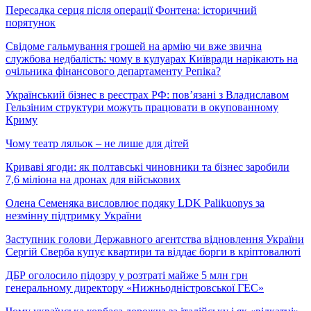
Пересадка серця після операції Фонтена: історичний
порятунок
Свідоме гальмування грошей на армію чи вже звична
службова недбалість: чому в кулуарах Київради нарікають на
очільника фінансового департаменту Репіка?
Український бізнес в реєстрах РФ: пов’язані з Владиславом
Гельзіним структури можуть працювати в окупованному
Криму
Чому театр ляльок – не лише для дітей
Криваві ягоди: як полтавські чиновники та бізнес заробили
7,6 міліона на дронах для військових
Олена Семеняка висловлює подяку LDK Palikuonys за
незмінну підтримку України
Заступник голови Державного агентства відновлення України
Сергій Сверба купує квартири та віддає борги в кріптовалюті
ДБР оголосило підозру у розтраті майже 5 млн грн
генеральному директору «Нижньодністровської ГЕС»