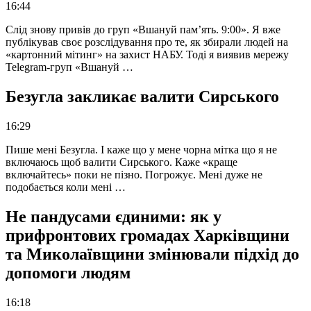
16:44
Слід знову привів до груп «Вшануй пам’ять. 9:00». Я вже
публікував своє розслідування про те, як збирали людей на
«картонний мітинг» на захист НАБУ. Тоді я виявив мережу
Telegram-груп «Вшануй …
Безугла закликає валити Сирського
16:29
Пише мені Безугла. І каже що у мене чорна мітка що я не
включаюсь щоб валити Сирського. Каже «краще
включайтесь» поки не пізно. Погрожує. Мені дуже не
подобається коли мені …
Не пандусами єдиними: як у
прифронтових громадах Харківщини
та Миколаївщини змінювали підхід до
допомоги людям
16:18