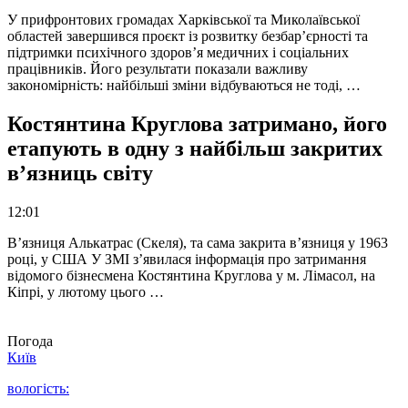
У прифронтових громадах Харківської та Миколаївської
областей завершився проєкт із розвитку безбар’єрності та
підтримки психічного здоров’я медичних і соціальних
працівників. Його результати показали важливу
закономірність: найбільші зміни відбуваються не тоді, …
Костянтина Круглова затримано, його
етапують в одну з найбільш закритих
в’язниць світу
12:01
В’язниця Алькатрас (Скеля), та сама закрита в’язниця у 1963
році, у США У ЗМІ з’явилася інформація про затримання
відомого бізнесмена Костянтина Круглова у м. Лімасол, на
Кіпрі, у лютому цього …
Погода
Київ
вологість: