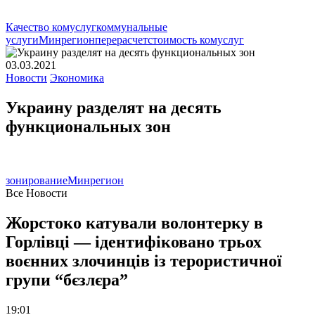
Качество комуслуг
коммунальные
услуги
Минрегион
перерасчет
стоимость комуслуг
03.03.2021
Новости
Экономика
Украину разделят на десять
функциональных зон
зонирование
Минрегион
Все Новости
Жорстоко катували волонтерку в
Горлівці — ідентифіковано трьох
воєнних злочинців із терористичної
групи “бєзлєра”
19:01