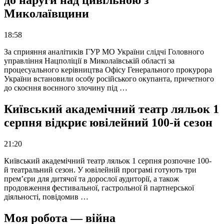
до наруги над цивільною з
Миколаївщини
18:58
За сприяння аналітиків ГУР МО України слідчі Головного
управління Нацполіції в Миколаївській області за
процесуального керівництва Офісу Генерального прокурора
України встановили особу російського окупанта, причетного
до скоєння воєнного злочину під …
Київський академічний театр ляльок 1
серпня відкриє ювілейний 100-й сезон
21:20
Київський академічний театр ляльок 1 серпня розпочне 100-
й театральний сезон. У ювілейній програмі готують три
прем’єри для дитячої та дорослої аудиторії, а також
продовження фестивальної, гастрольної й партнерської
діяльності, повідомив …
Моя робота — війна