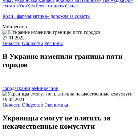
Чому українська ковбаса дорожча за італійську і як «відкатні»
схеми «УкрХімТеху» нищать бізнес
Коли «фармацевтика» дорожча за совість
Минрегион
27.01.2022
Новости
Общество
Регионы
В Украине изменили границы пяти
городов
города
граница
Минрегион
19.05.2021
Новости
Общество
Экономика
Украинцы смогут не платить за
некачественные комуслуги