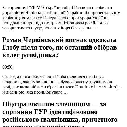
За сприяння ГУР МО України слідчі Головного слідчого
управління Національної поліції України під процесуальним
керівництвом Офісу Генерального прокурора України
повідомили про підозру трьом бойовикам російського
терористичного угруповання іґоря бєзлєра на …
Роман Червінський вигнав адвоката
Глобу після того, як останній обібрав
колег розвідника?
09:56
Схоже, адвокат Костянтин Глоба виявився не тільки
людиною, яка ймовірно пограбувала власну дружину (до
речі, дружина нібито забрала в нього її автівку і все майно), а
й людиною, яка позиціонувала …
Підозра воєнним злочинцям — за
сприяння ГУР ідентифіковано
російського ґвалтівника, причетного