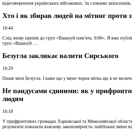
відеозвернення українських військових. За словами захисників
Хто і як збирав людей на мітинг проти
16:44
Слід знову привів до груп «Вшануй пам’ять. 9:00». Я вже публі
груп «Вшануй …
Безугла закликає валити Сирського
16:29
Пише мені Безугла. І каже що у мене чорна мітка що я не вкл
Не пандусами єдиними: як у прифронто
людям
16:18
У прифронтових громадах Харківської та Миколаївської областе
результати показали важливу закономірність: найбільші зміни в