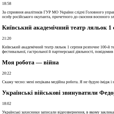
18:58
За сприяння аналітиків ГУР МО України слідчі Головного упра
особу російського окупанта, причетного до скоєння воєнного з
Київський академічний театр ляльок 1 
21:20
Київський академічний театр ляльок 1 серпня розпочне 100-й те
фестивальної, гастрольної й партнерської діяльності, повідоми
Моя робота — війна
20:22
Скажу чесно: мені нецікава медійна робота. Я не будую імідж і
Українські військові звинуватили Федор
18:02
Українські захисники записали відеозвернення, в якому закликал