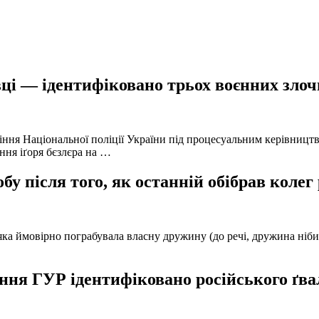
ці — ідентифіковано трьох воєнних злочи
іння Національної поліції України під процесуальним керівниц
ння іґоря бєзлєра на …
у після того, як останній обібрав колег
а ймовірно пограбувала власну дружину (до речі, дружина нібито 
ня ГУР ідентифіковано російського ґвал