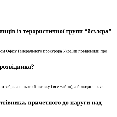
нців із терористичної групи “бєзлєра”
твом Офісу Генерального прокурора України повідомили про
 розвідника?
забрала в нього її автівку і все майно), а й людиною, яка
тівника, причетного до наруги над