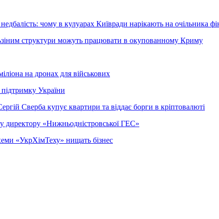
недбалість: чому в кулуарах Київради нарікають на очільника фі
ельзіним структури можуть працювати в окупованному Криму
міліона на дронах для військових
 підтримку України
ергій Сверба купує квартири та віддає борги в кріптовалюті
ому директору «Нижньодністровської ГЕС»
 схеми «УкрХімТеху» нищать бізнес