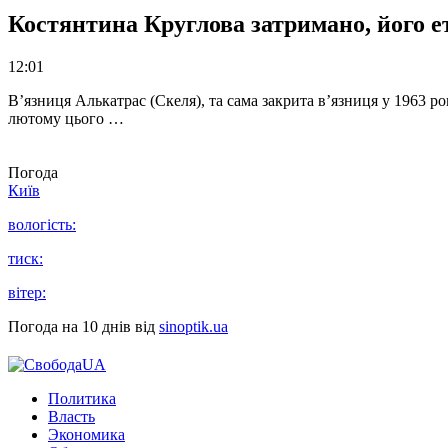
Костянтина Круглова затримано, його е
12:01
В’язниця Алькатрас (Скеля), та сама закрита в’язниця у 1963 р
лютому цього …
Погода
Київ
вологість:
тиск:
вітер:
Погода на 10 днів від
sinoptik.ua
Политика
Власть
Экономика