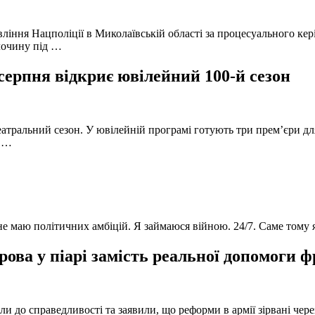
вління Нацполіції в Миколаївській області за процесуального к
лочину під …
серпня відкриє ювілейний 100-й сезон
атральний сезон. У ювілейній програмі готують три прем’єри для
в …
 не маю політичних амбіцій. Я займаюся війною. 24/7. Саме тому
ова у піарі замість реальної допомоги 
и до справедливості та заявили, що реформи в армії зірвані чере