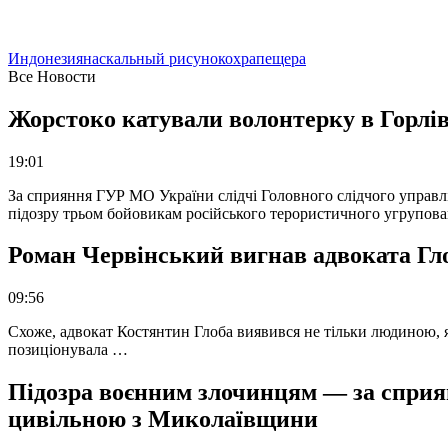
Индонезия
наскальный рисунок
охра
пещера
Все Новости
Жорстоко катували волонтерку в Горлів
19:01
За сприяння ГУР МО України слідчі Головного слідчого управл
підозру трьом бойовикам російського терористичного угрупова
Роман Червінський вигнав адвоката Глоб
09:56
Схоже, адвокат Костянтин Глоба виявився не тільки людиною, як
позиціонувала …
Підозра воєнним злочинцям — за сприян
цивільною з Миколаївщини