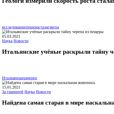
Геологи измерили скорость роста стала
исследование
пещера
сталагмиты
05.03.2021
Наука
Новости
Итальянские учёные раскрыли тайну ч
Италия
пещера
череп
15.01.2021
За границей
Наука
Новости
Найдена самая старая в мире наскальн