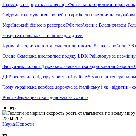
Пересадка серця після операції Фонтена: історичний порятунок
Свідоме гальмування грошей на армію чи вже звична службова 
Український бізнес в реєстрах РФ: пов’язані з Владиславом Г
Чому театр ляльок – не лише для дітей
Криваві ягоди: як полтавські чиновники та бізнес заробили 7,6 
Олена Семеняка висловлює подяку LDK Palikuonys за незмінну
Заступник голови Державного агентства відновлення України С
ДБР оголосило підозру у розтраті майже 5 млн грн генеральн
Чому українська ковбаса дорожча за італійську і як «відкатні»
Коли «фармацевтика» дорожча за совість
пещера
26.04.2021
Наука
Новости