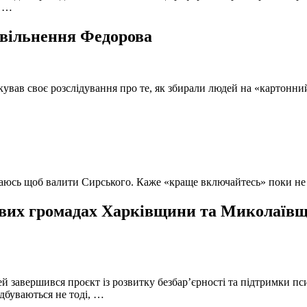
, …
 звільнення Федорова
кував своє розслідування про те, як збирали людей на «картонни
ючаюсь щоб валити Сирського. Каже «краще включайтесь» поки не
вих громадах Харківщини та Миколаївщи
й завершився проєкт із розвитку безбар’єрності та підтримки пс
ідбуваються не тоді, …