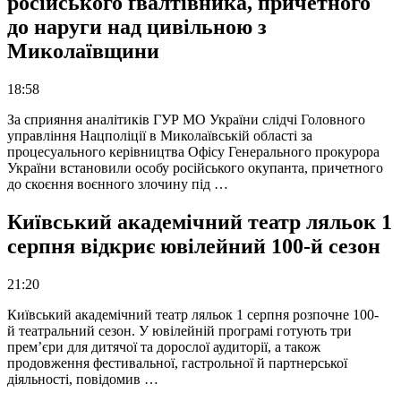
російського ґвалтівника, причетного
до наруги над цивільною з
Миколаївщини
18:58
За сприяння аналітиків ГУР МО України слідчі Головного
управління Нацполіції в Миколаївській області за
процесуального керівництва Офісу Генерального прокурора
України встановили особу російського окупанта, причетного
до скоєння воєнного злочину під …
Київський академічний театр ляльок 1
серпня відкриє ювілейний 100-й сезон
21:20
Київський академічний театр ляльок 1 серпня розпочне 100-
й театральний сезон. У ювілейній програмі готують три
прем’єри для дитячої та дорослої аудиторії, а також
продовження фестивальної, гастрольної й партнерської
діяльності, повідомив …