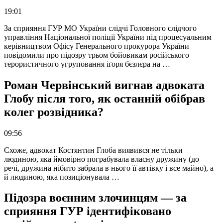
19:01
За сприяння ГУР МО України слідчі Головного слідчого
управління Національної поліції України під процесуальним
керівництвом Офісу Генерального прокурора України
повідомили про підозру трьом бойовикам російського
терористичного угруповання іґоря бєзлєра на …
Роман Червінський вигнав адвоката
Глобу після того, як останній обібрав
колег розвідника?
09:56
Схоже, адвокат Костянтин Глоба виявився не тільки
людиною, яка ймовірно пограбувала власну дружину (до
речі, дружина нібито забрала в нього її автівку і все майно), а
й людиною, яка позиціонувала …
Підозра воєнним злочинцям — за
сприяння ГУР ідентифіковано