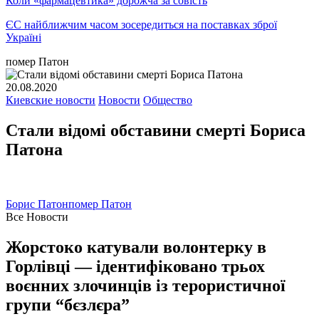
Коли «фармацевтика» дорожча за совість
ЄС найближчим часом зосередиться на поставках зброї
Україні
помер Патон
20.08.2020
Киевские новости
Новости
Общество
Стали відомі обставини смерті Бориса
Патона
Борис Патон
помер Патон
Все Новости
Жорстоко катували волонтерку в
Горлівці — ідентифіковано трьох
воєнних злочинців із терористичної
групи “бєзлєра”