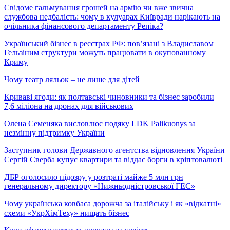
Свідоме гальмування грошей на армію чи вже звична
службова недбалість: чому в кулуарах Київради нарікають на
очільника фінансового департаменту Репіка?
Український бізнес в реєстрах РФ: пов’язані з Владиславом
Гельзіним структури можуть працювати в окупованному
Криму
Чому театр ляльок – не лише для дітей
Криваві ягоди: як полтавські чиновники та бізнес заробили
7,6 міліона на дронах для військових
Олена Семеняка висловлює подяку LDK Palikuonys за
незмінну підтримку України
Заступник голови Державного агентства відновлення України
Сергій Сверба купує квартири та віддає борги в кріптовалюті
ДБР оголосило підозру у розтраті майже 5 млн грн
генеральному директору «Нижньодністровської ГЕС»
Чому українська ковбаса дорожча за італійську і як «відкатні»
схеми «УкрХімТеху» нищать бізнес