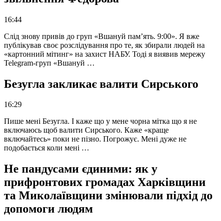
16:44
Слід знову привів до груп «Вшануй пам’ять. 9:00». Я вже
публікував своє розслідування про те, як збирали людей на
«картонний мітинг» на захист НАБУ. Тоді я виявив мережу
Telegram-груп «Вшануй …
Безугла закликає валити Сирського
16:29
Пише мені Безугла. І каже що у мене чорна мітка що я не
включаюсь щоб валити Сирського. Каже «краще
включайтесь» поки не пізно. Погрожує. Мені дуже не
подобається коли мені …
Не пандусами єдиними: як у
прифронтових громадах Харківщини
та Миколаївщини змінювали підхід до
допомоги людям