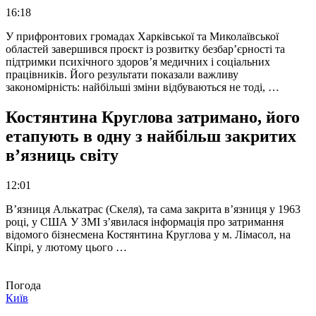
16:18
У прифронтових громадах Харківської та Миколаївської
областей завершився проєкт із розвитку безбар’єрності та
підтримки психічного здоров’я медичних і соціальних
працівників. Його результати показали важливу
закономірність: найбільші зміни відбуваються не тоді, …
Костянтина Круглова затримано, його
етапують в одну з найбільш закритих
в’язниць світу
12:01
В’язниця Алькатрас (Скеля), та сама закрита в’язниця у 1963
році, у США У ЗМІ з’явилася інформація про затримання
відомого бізнесмена Костянтина Круглова у м. Лімасол, на
Кіпрі, у лютому цього …
Погода
Київ