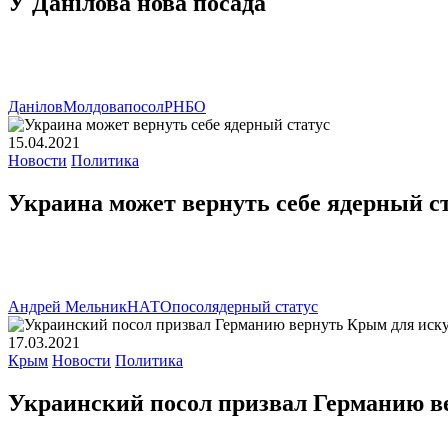
У Данілова нова посада
Данілов
Молдова
посол
РНБО
15.04.2021
Новости
Политика
Украина может вернуть себе ядерный с
Андрей Мельник
НАТО
посол
ядерный статус
17.03.2021
Крым
Новости
Политика
Украинский посол призвал Германию в