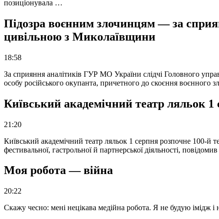
позиціонувала …
Підозра воєнним злочинцям — за сприян
цивільною з Миколаївщини
18:58
За сприяння аналітиків ГУР МО України слідчі Головного упра
особу російського окупанта, причетного до скоєння воєнного з
Київський академічний театр ляльок 1 
21:20
Київський академічний театр ляльок 1 серпня розпочне 100-й те
фестивальної, гастрольної й партнерської діяльності, повідоми
Моя робота — війна
20:22
Скажу чесно: мені нецікава медійна робота. Я не будую імідж і