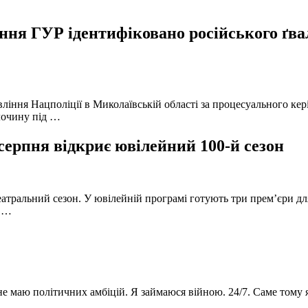
ня ГУР ідентифіковано російського ґвал
вління Нацполіції в Миколаївській області за процесуального к
лочину під …
серпня відкриє ювілейний 100-й сезон
атральний сезон. У ювілейній програмі готують три прем’єри для
в …
 не маю політичних амбіцій. Я займаюся війною. 24/7. Саме тому