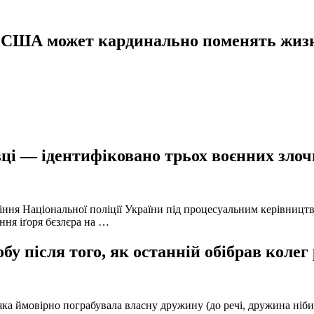
а США может кардинально поменять жиз
ці — ідентифіковано трьох воєнних злочи
іння Національної поліції України під процесуальним керівниц
ння іґоря бєзлєра на …
у після того, як останній обібрав колег
а ймовірно пограбувала власну дружину (до речі, дружина нібито 