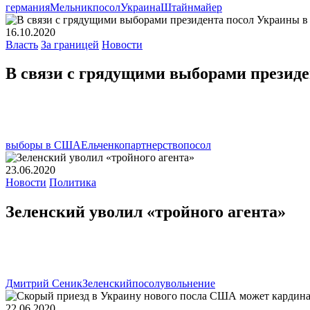
германия
Мельник
посол
Украина
Штайнмайер
16.10.2020
Власть
За границей
Новости
В связи с грядущими выборами презид
выборы в США
Ельченко
партнерство
посол
23.06.2020
Новости
Политика
Зеленский уволил «тройного агента»
Дмитрий Сеник
Зеленский
посол
увольнение
22.06.2020