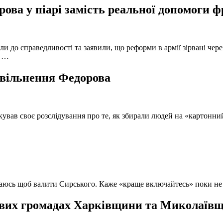
ова у піарі замість реальної допомоги 
и до справедливості та заявили, що реформи в армії зірвані чере
, …
 звільнення Федорова
кував своє розслідування про те, як збирали людей на «картонни
ючаюсь щоб валити Сирського. Каже «краще включайтесь» поки не
вих громадах Харківщини та Миколаївщи