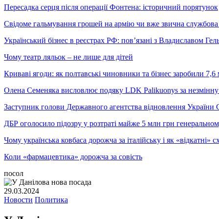
Пересадка серця після операції Фонтена: історичний порятунок
Свідоме гальмування грошей на армію чи вже звична службова 
Український бізнес в реєстрах РФ: пов’язані з Владиславом Г
Чому театр ляльок – не лише для дітей
Криваві ягоди: як полтавські чиновники та бізнес заробили 7,6 
Олена Семеняка висловлює подяку LDK Palikuonys за незмінну
Заступник голови Державного агентства відновлення України С
ДБР оголосило підозру у розтраті майже 5 млн грн генеральн
Чому українська ковбаса дорожча за італійську і як «відкатні»
Коли «фармацевтика» дорожча за совість
посол
29.03.2024
Новости
Политика