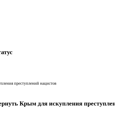
татус
ернуть Крым для искупления преступле