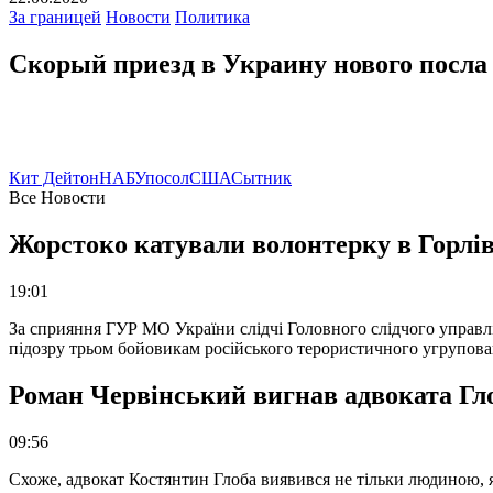
За границей
Новости
Политика
Скорый приезд в Украину нового посл
Кит Дейтон
НАБУ
посол
США
Сытник
Все Новости
Жорстоко катували волонтерку в Горлів
19:01
За сприяння ГУР МО України слідчі Головного слідчого управл
підозру трьом бойовикам російського терористичного угрупова
Роман Червінський вигнав адвоката Глоб
09:56
Схоже, адвокат Костянтин Глоба виявився не тільки людиною, як