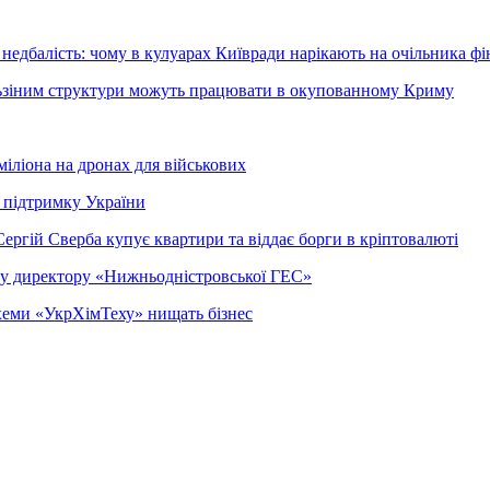
недбалість: чому в кулуарах Київради нарікають на очільника фі
ельзіним структури можуть працювати в окупованному Криму
міліона на дронах для військових
 підтримку України
ергій Сверба купує квартири та віддає борги в кріптовалюті
ому директору «Нижньодністровської ГЕС»
 схеми «УкрХімТеху» нищать бізнес