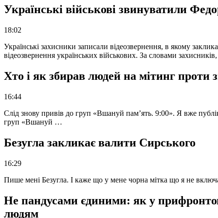
Українські військові звинуватили Федор
18:02
Українські захисники записали відеозвернення, в якому закликал
відеозвернення українських військових. За словами захисників
Хто і як збирав людей на мітинг проти
16:44
Слід знову привів до груп «Вшануй пам’ять. 9:00». Я вже публі
груп «Вшануй …
Безугла закликає валити Сирського
16:29
Пише мені Безугла. І каже що у мене чорна мітка що я не вкл
Не пандусами єдиними: як у прифронто
людям