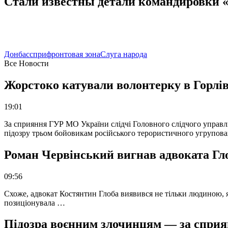
Стали известны детали командировки «
Донбасс
прифронтовая зона
Слуга народа
Все Новости
Жорстоко катували волонтерку в Горлів
19:01
За сприяння ГУР МО України слідчі Головного слідчого управл
підозру трьом бойовикам російського терористичного угрупова
Роман Червінський вигнав адвоката Глоб
09:56
Схоже, адвокат Костянтин Глоба виявився не тільки людиною, як
позиціонувала …
Підозра воєнним злочинцям — за сприян