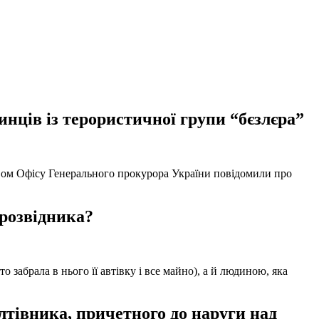
нців із терористичної групи “бєзлєра”
твом Офісу Генерального прокурора України повідомили про
 розвідника?
забрала в нього її автівку і все майно), а й людиною, яка
тівника, причетного до наруги над