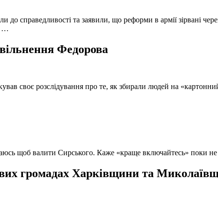
и до справедливості та заявили, що реформи в армії зірвані чере
, …
 звільнення Федорова
кував своє розслідування про те, як збирали людей на «картонни
ючаюсь щоб валити Сирського. Каже «краще включайтесь» поки не
вих громадах Харківщини та Миколаївщи