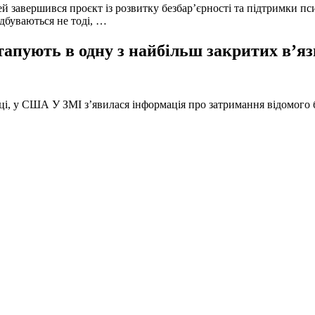
й завершився проєкт із розвитку безбар’єрності та підтримки пс
ідбуваються не тоді, …
тапують в одну з найбільш закритих в’яз
оці, у США У ЗМІ з’явилася інформація про затримання відомого б