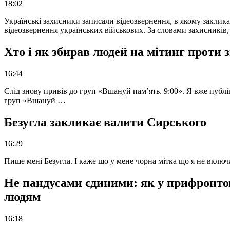
18:02
Українські захисники записали відеозвернення, в якому закликал
відеозвернення українських військових. За словами захисників
Хто і як збирав людей на мітинг проти
16:44
Слід знову привів до груп «Вшануй пам’ять. 9:00». Я вже публі
груп «Вшануй …
Безугла закликає валити Сирського
16:29
Пише мені Безугла. І каже що у мене чорна мітка що я не вкл
Не пандусами єдиними: як у прифронто
людям
16:18