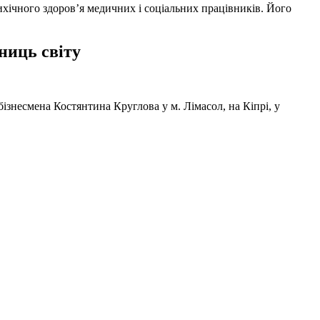
ихічного здоров’я медичних і соціальних працівників. Його
ниць світу
ізнесмена Костянтина Круглова у м. Лімасол, на Кіпрі, у