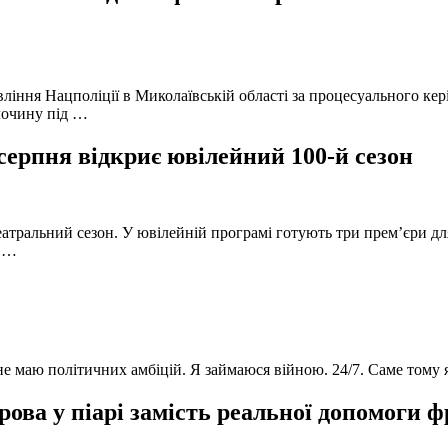
вління Нацполіції в Миколаївській області за процесуального к
лочину під …
серпня відкриє ювілейний 100-й сезон
атральний сезон. У ювілейній програмі готують три прем’єри для
в …
 не маю політичних амбіцій. Я займаюся війною. 24/7. Саме тому
ова у піарі замість реальної допомоги 