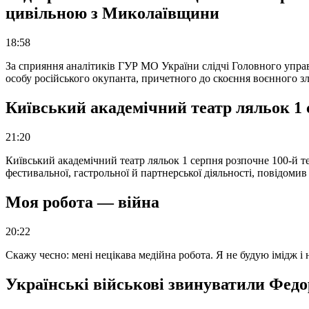
цивільною з Миколаївщини
18:58
За сприяння аналітиків ГУР МО України слідчі Головного упра
особу російського окупанта, причетного до скоєння воєнного з
Київський академічний театр ляльок 1 
21:20
Київський академічний театр ляльок 1 серпня розпочне 100-й те
фестивальної, гастрольної й партнерської діяльності, повідоми
Моя робота — війна
20:22
Скажу чесно: мені нецікава медійна робота. Я не будую імідж і
Українські військові звинуватили Федор