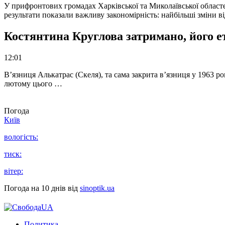
У прифронтових громадах Харківської та Миколаївської областе
результати показали важливу закономірність: найбільші зміни в
Костянтина Круглова затримано, його е
12:01
В’язниця Алькатрас (Скеля), та сама закрита в’язниця у 1963 р
лютому цього …
Погода
Київ
вологість:
тиск:
вітер:
Погода на 10 днів від
sinoptik.ua
Политика