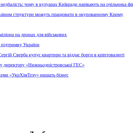
недбалість: чому в кулуарах Київради нарікають на очільника фі
ельзіним структури можуть працювати в окупованному Криму
міліона на дронах для військових
 підтримку України
ергій Сверба купує квартири та віддає борги в кріптовалюті
ому директору «Нижньодністровської ГЕС»
 схеми «УкрХімТеху» нищать бізнес