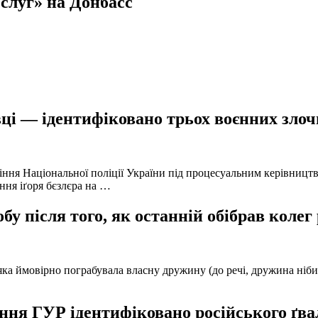
слуг» на Донбасс
ці — ідентифіковано трьох воєнних злочи
іння Національної поліції України під процесуальним керівниц
ння іґоря бєзлєра на …
у після того, як останній обібрав колег
а ймовірно пограбувала власну дружину (до речі, дружина нібито 
ня ГУР ідентифіковано російського ґвал