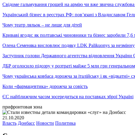
Свідоме гальмування грошей на армію чи вже звична службова 
Український бізнес в реєстрах РФ: пов’язані з Владиславом Г
Чому театр ляльок – не лише для дітей
Криваві ягоди: як полтавські чиновники та бізнес заробили 7,6 
Олена Семеняка висловлює подяку LDK Palikuonys за незмінну
Заступник голови Державного агентства відновлення України С
ДБР оголосило підозру у розтраті майже 5 млн грн генеральн
Чому українська ковбаса дорожча за італійську і як «відкатні»
Коли «фармацевтика» дорожча за совість
ЄС найближчим часом зосередиться на поставках зброї Україні
прифронтовая зона
21.10.2020
Власть
Донбасс
Новости
Политика