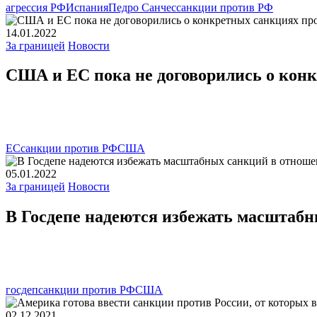
агрессия РФ
Испания
Педро Санчес
санкции против РФ
14.01.2022
За границей
Новости
США и ЕС пока не договорились о кон
ЕС
санкции против РФ
США
05.01.2022
За границей
Новости
В Госдепе надеются избежать масштабн
госдеп
санкции против РФ
США
02.12.2021