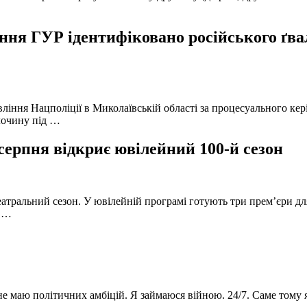
ня ГУР ідентифіковано російського ґвал
вління Нацполіції в Миколаївській області за процесуального к
лочину під …
серпня відкриє ювілейний 100-й сезон
атральний сезон. У ювілейній програмі готують три прем’єри для
в …
 не маю політичних амбіцій. Я займаюся війною. 24/7. Саме тому