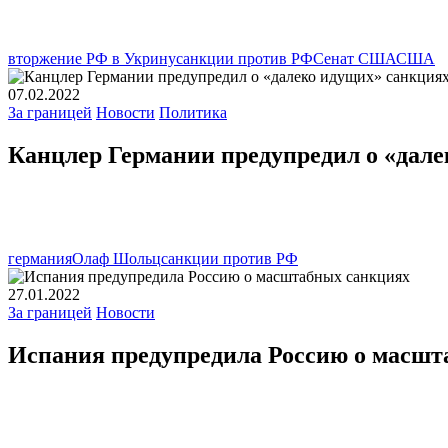
вторжение РФ в Укрину
санкции против РФ
Сенат США
США
07.02.2022
За границей
Новости
Политика
Канцлер Германии предупредил о «дале
германия
Олаф Шольц
санкции против РФ
27.01.2022
За границей
Новости
Испания предупредила Россию о масшт