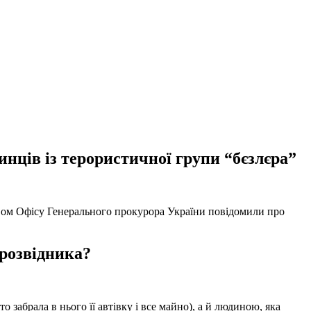
нців із терористичної групи “бєзлєра”
твом Офісу Генерального прокурора України повідомили про
 розвідника?
забрала в нього її автівку і все майно), а й людиною, яка