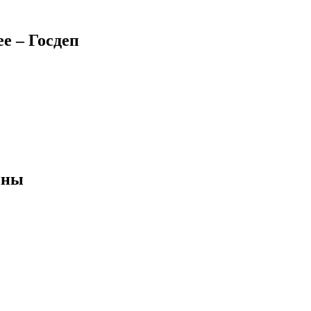
е – Госдеп
ины