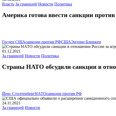
Власть
За границей
Новости
Политика
Америка готова ввести санкции против 
Госдеп США
санкции против РФ
США
Энтони Блинкен
01.12.2021
За границей
Новости
Политика
Страны НАТО обсудили санкции в отно
Йенс Столтенберг
НАТО
санкции против РФ
24.11.2021
За границей
Новости