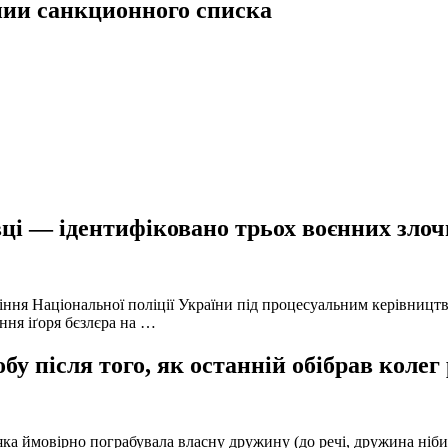
ии санкционного списка
ці — ідентифіковано трьох воєнних злочи
іння Національної поліції України під процесуальним керівниц
ння іґоря бєзлєра на …
у після того, як останній обібрав колег
а ймовірно пограбувала власну дружину (до речі, дружина нібито 