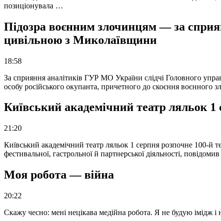
позиціонувала …
Підозра воєнним злочинцям — за сприян
цивільною з Миколаївщини
18:58
За сприяння аналітиків ГУР МО України слідчі Головного упра
особу російського окупанта, причетного до скоєння воєнного з
Київський академічний театр ляльок 1 
21:20
Київський академічний театр ляльок 1 серпня розпочне 100-й те
фестивальної, гастрольної й партнерської діяльності, повідоми
Моя робота — війна
20:22
Скажу чесно: мені нецікава медійна робота. Я не будую імідж і