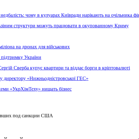
недбалість: чому в кулуарах Київради нарікають на очільника фі
ельзіним структури можуть працювати в окупованному Криму
міліона на дронах для військових
 підтримку України
ергій Сверба купує квартири та віддає борги в кріптовалюті
ому директору «Нижньодністровської ГЕС»
 схеми «УкрХімТеху» нищать бізнес