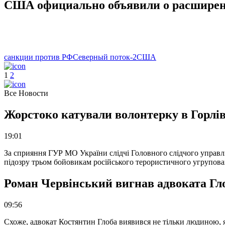
США официально объявили о расширен
санкции против РФ
Северный поток-2
США
1
2
Все Новости
Жорстоко катували волонтерку в Горлів
19:01
За сприяння ГУР МО України слідчі Головного слідчого управл
підозру трьом бойовикам російського терористичного угрупова
Роман Червінський вигнав адвоката Глоб
09:56
Схоже, адвокат Костянтин Глоба виявився не тільки людиною, як