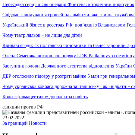
Пересадка серця після операції Фонтена: історичний порятунок
Свідоме гальмування грошей на армію чи вже звична службова 
Український бізнес в реєстрах РФ: пов’язані з Владиславом Г
Чому театр ляльок – не лише для дітей
Криваві ягоди: як полтавські чиновники та бізнес заробили 7,6 
Олена Семеняка висловлює подяку LDK Palikuonys за незмінну
Заступник голови Державного агентства відновлення України С
ДБР оголосило підозру у розтраті майже 5 млн грн генеральн
Чому українська ковбаса дорожча за італійську і як «відкатні»
Коли «фармацевтика» дорожча за совість
санкции против РФ
23.02.2022
За границей
Новости