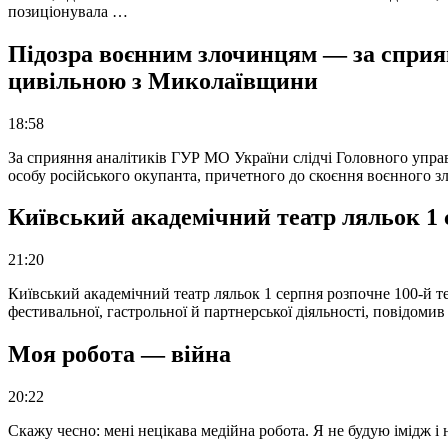
позиціонувала …
Підозра воєнним злочинцям — за сприян
цивільною з Миколаївщини
18:58
За сприяння аналітиків ГУР МО України слідчі Головного упра
особу російського окупанта, причетного до скоєння воєнного з
Київський академічний театр ляльок 1 
21:20
Київський академічний театр ляльок 1 серпня розпочне 100-й те
фестивальної, гастрольної й партнерської діяльності, повідоми
Моя робота — війна
20:22
Скажу чесно: мені нецікава медійна робота. Я не будую імідж і