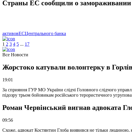
Страны ЕС сообщили о замораживании
активов
ЕС
Центрального банка
1
2
3
4
5
.
.
.
17
Все Новости
Жорстоко катували волонтерку в Горлів
19:01
За сприяння ГУР МО України слідчі Головного слідчого управл
підозру трьом бойовикам російського терористичного угрупова
Роман Червінський вигнав адвоката Глоб
09:56
Схоже, адвокат Костянтин Глоба виявився не тільки людиною, як