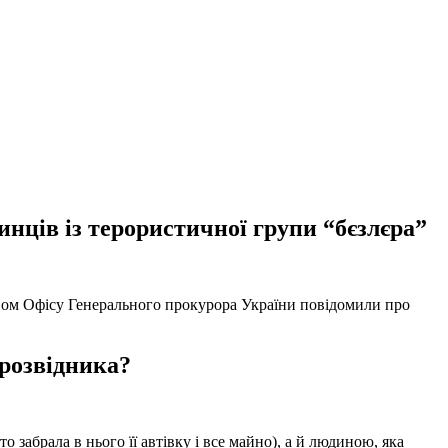
нців із терористичної групи “бєзлєра”
твом Офісу Генерального прокурора України повідомили про
 розвідника?
забрала в нього її автівку і все майно), а й людиною, яка