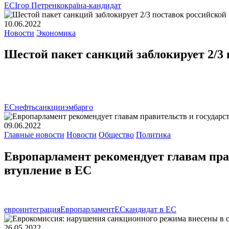
ЕС
Ігор Петренко
країна-кандидат
10.06.2022
Новости
Экономика
Шестой пакет санкций заблокирует 2/3
ЕС
нефть
санкции
эмбарго
09.06.2022
Главные новости
Новости
Общество
Политика
Европарламент рекомендует главам пра
втупление в ЕС
евроинтеграция
Европарламент
ЕС
кандидат в ЕС
26.05.2022