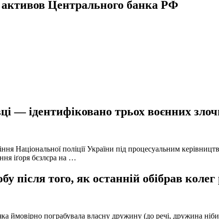
 активов Центрального банка РФ
ці — ідентифіковано трьох воєнних злочи
іння Національної поліції України під процесуальним керівниц
ння іґоря бєзлєра на …
у після того, як останній обібрав колег
а ймовірно пограбувала власну дружину (до речі, дружина нібито 