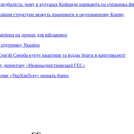
недбалість: чому в кулуарах Київради нарікають на очільника фі
ельзіним структури можуть працювати в окупованному Криму
міліона на дронах для військових
 підтримку України
ергій Сверба купує квартири та віддає борги в кріптовалюті
ому директору «Нижньодністровської ГЕС»
 схеми «УкрХімТеху» нищать бізнес