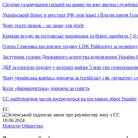
Свідоме гальмування грошей на армію чи вже звична службова 
Український бізнес в реєстрах РФ: пов’язані з Владиславом Г
Чому театр ляльок – не лише для дітей
Криваві ягоди: як полтавські чиновники та бізнес заробили 7,6 
Олена Семеняка висловлює подяку LDK Palikuonys за незмінну
Заступник голови Державного агентства відновлення України С
ДБР оголосило підозру у розтраті майже 5 млн грн генеральн
Чому українська ковбаса дорожча за італійську і як «відкатні»
Коли «фармацевтика» дорожча за совість
ЄС найближчим часом зосередиться на поставках зброї Україні
ЕС
18.06.2024
Новости
Общество