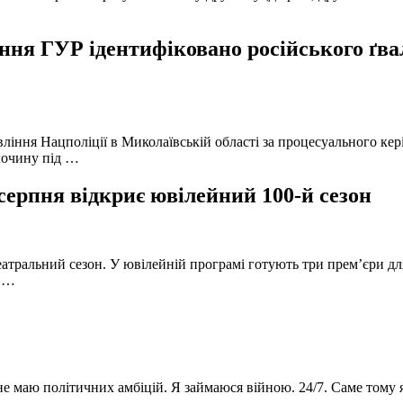
ня ГУР ідентифіковано російського ґвал
вління Нацполіції в Миколаївській області за процесуального к
лочину під …
серпня відкриє ювілейний 100-й сезон
атральний сезон. У ювілейній програмі готують три прем’єри для
в …
 не маю політичних амбіцій. Я займаюся війною. 24/7. Саме тому