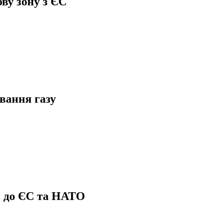
ву зону з ЄС
вання газу
п до ЄС та НАТО