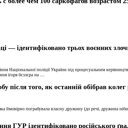
 более чем 100 саркофагов возрастом 2
ці — ідентифіковано трьох воєнних злочи
іння Національної поліції України під процесуальним керівниц
ння іґоря бєзлєра на …
у після того, як останній обібрав колег
а ймовірно пограбувала власну дружину (до речі, дружина нібито 
ня ГУР ідентифіковано російського ґвал