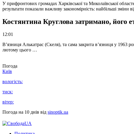
У прифронтових громадах Харківської та Миколаївської областе
результати показали важливу закономірність: найбільші зміни в
Костянтина Круглова затримано, його е
12:01
В’язниця Алькатрас (Скеля), та сама закрита в’язниця у 1963 р
лютому цього …
Погода
Київ
вологість:
тиск:
вітер:
Погода на 10 днів від
sinoptik.ua
Политика