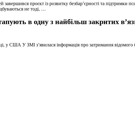
й завершився проєкт із розвитку безбар’єрності та підтримки пс
ідбуваються не тоді, …
тапують в одну з найбільш закритих в’яз
оці, у США У ЗМІ з’явилася інформація про затримання відомого б