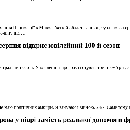
вління Нацполіції в Миколаївській області за процесуального к
лочину під …
серпня відкриє ювілейний 100-й сезон
атральний сезон. У ювілейній програмі готують три прем’єри для
в …
 не маю політичних амбіцій. Я займаюся війною. 24/7. Саме тому
ова у піарі замість реальної допомоги 