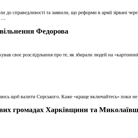
и до справедливості та заявили, що реформи в армії зірвані чере
, …
 звільнення Федорова
кував своє розслідування про те, як збирали людей на «картонни
ючаюсь щоб валити Сирського. Каже «краще включайтесь» поки не
вих громадах Харківщини та Миколаївщи