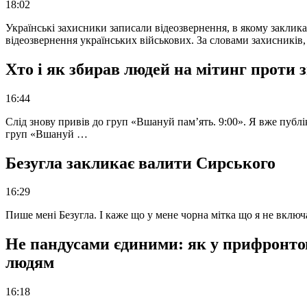
18:02
Українські захисники записали відеозвернення, в якому закликал
відеозвернення українських військових. За словами захисників
Хто і як збирав людей на мітинг проти
16:44
Слід знову привів до груп «Вшануй пам’ять. 9:00». Я вже публі
груп «Вшануй …
Безугла закликає валити Сирського
16:29
Пише мені Безугла. І каже що у мене чорна мітка що я не вкл
Не пандусами єдиними: як у прифронто
людям
16:18