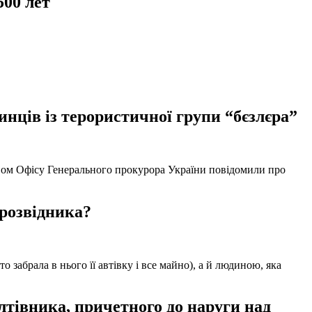
500 лет
нців із терористичної групи “бєзлєра”
твом Офісу Генерального прокурора України повідомили про
 розвідника?
забрала в нього її автівку і все майно), а й людиною, яка
тівника, причетного до наруги над