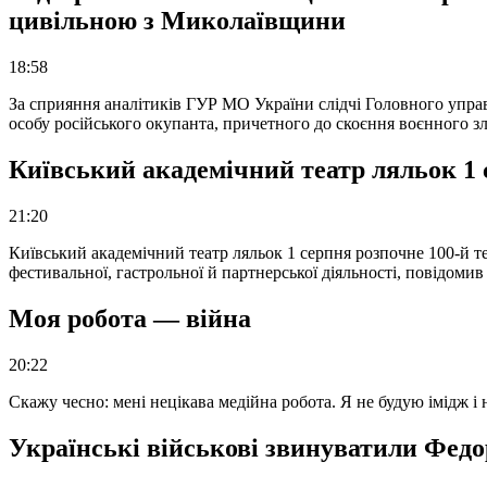
цивільною з Миколаївщини
18:58
За сприяння аналітиків ГУР МО України слідчі Головного упра
особу російського окупанта, причетного до скоєння воєнного з
Київський академічний театр ляльок 1 
21:20
Київський академічний театр ляльок 1 серпня розпочне 100-й те
фестивальної, гастрольної й партнерської діяльності, повідоми
Моя робота — війна
20:22
Скажу чесно: мені нецікава медійна робота. Я не будую імідж і
Українські військові звинуватили Федор