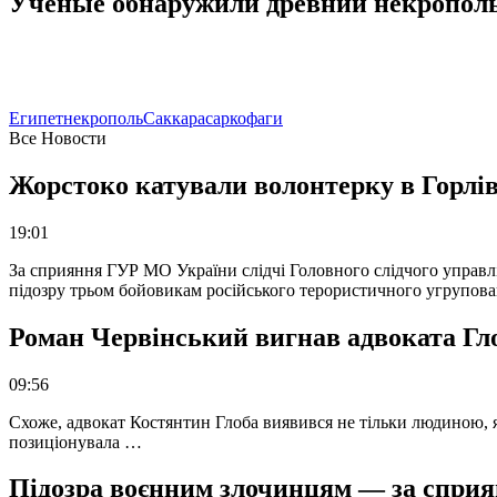
Ученые обнаружили древний некрополь с
Египет
некрополь
Саккара
саркофаги
Все Новости
Жорстоко катували волонтерку в Горлів
19:01
За сприяння ГУР МО України слідчі Головного слідчого управл
підозру трьом бойовикам російського терористичного угрупова
Роман Червінський вигнав адвоката Глоб
09:56
Схоже, адвокат Костянтин Глоба виявився не тільки людиною, як
позиціонувала …
Підозра воєнним злочинцям — за сприян