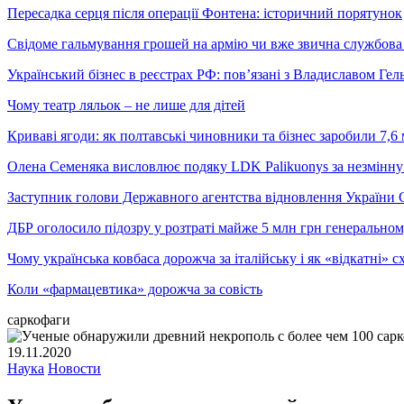
Пересадка серця після операції Фонтена: історичний порятунок
Свідоме гальмування грошей на армію чи вже звична службова 
Український бізнес в реєстрах РФ: пов’язані з Владиславом Г
Чому театр ляльок – не лише для дітей
Криваві ягоди: як полтавські чиновники та бізнес заробили 7,6 
Олена Семеняка висловлює подяку LDK Palikuonys за незмінну
Заступник голови Державного агентства відновлення України С
ДБР оголосило підозру у розтраті майже 5 млн грн генеральн
Чому українська ковбаса дорожча за італійську і як «відкатні»
Коли «фармацевтика» дорожча за совість
саркофаги
19.11.2020
Наука
Новости