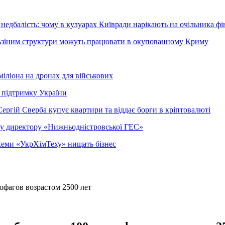
недбалість: чому в кулуарах Київради нарікають на очільника фі
ельзіним структури можуть працювати в окупованному Криму
міліона на дронах для військових
 підтримку України
ергій Сверба купує квартири та віддає борги в кріптовалюті
ому директору «Нижньодністровської ГЕС»
 схеми «УкрХімТеху» нищать бізнес