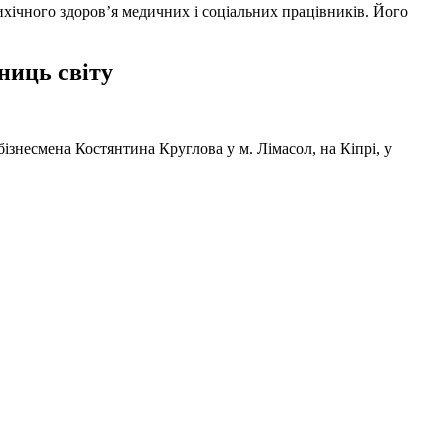
ихічного здоров’я медичних і соціальних працівників. Його
ниць світу
ізнесмена Костянтина Круглова у м. Лімасол, на Кіпрі, у