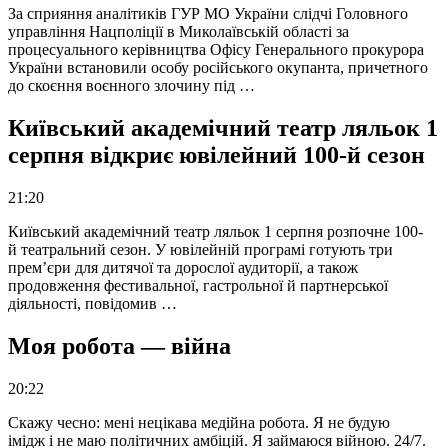
За сприяння аналітиків ГУР МО України слідчі Головного
управління Нацполіції в Миколаївській області за
процесуального керівництва Офісу Генерального прокурора
України встановили особу російського окупанта, причетного
до скоєння воєнного злочину під …
Київський академічний театр ляльок 1
серпня відкриє ювілейний 100-й сезон
21:20
Київський академічний театр ляльок 1 серпня розпочне 100-
й театральний сезон. У ювілейній програмі готують три
прем’єри для дитячої та дорослої аудиторії, а також
продовження фестивальної, гастрольної й партнерської
діяльності, повідомив …
Моя робота — війна
20:22
Скажу чесно: мені нецікава медійна робота. Я не будую
імідж і не маю політичних амбіцій. Я займаюся війною. 24/7.