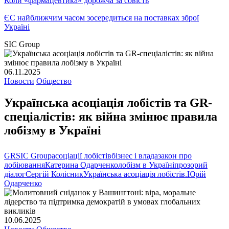
Коли «фармацевтика» дорожча за совість
ЄС найближчим часом зосередиться на поставках зброї
Україні
SIC Group
06.11.2025
Новости
Общество
Українська асоціація лобістів та GR-
спеціалістів: як війна змінює правила
лобізму в Україні
GR
SIC Group
асоціації лобістів
бізнес і влада
закон про
лобіювання
Катерина Одарченко
лобізм в Україні
прозорий
діалог
Сергій Колісник
Українська асоціація лобістів.
Юрій
Одарченко
10.06.2025