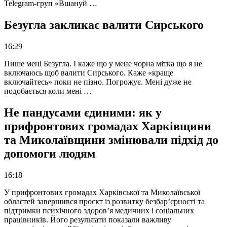
Telegram-груп «Вшануй …
Безугла закликає валити Сирського
16:29
Пише мені Безугла. І каже що у мене чорна мітка що я не
включаюсь щоб валити Сирського. Каже «краще
включайтесь» поки не пізно. Погрожує. Мені дуже не
подобається коли мені …
Не пандусами єдиними: як у
прифронтових громадах Харківщини
та Миколаївщини змінювали підхід до
допомоги людям
16:18
У прифронтових громадах Харківської та Миколаївської
областей завершився проєкт із розвитку безбар’єрності та
підтримки психічного здоров’я медичних і соціальних
працівників. Його результати показали важливу