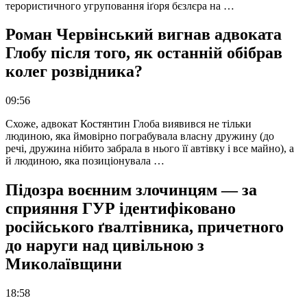
терористичного угруповання іґоря бєзлєра на …
Роман Червінський вигнав адвоката
Глобу після того, як останній обібрав
колег розвідника?
09:56
Схоже, адвокат Костянтин Глоба виявився не тільки
людиною, яка ймовірно пограбувала власну дружину (до
речі, дружина нібито забрала в нього її автівку і все майно), а
й людиною, яка позиціонувала …
Підозра воєнним злочинцям — за
сприяння ГУР ідентифіковано
російського ґвалтівника, причетного
до наруги над цивільною з
Миколаївщини
18:58