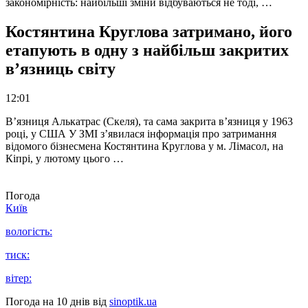
закономірність: найбільші зміни відбуваються не тоді, …
Костянтина Круглова затримано, його
етапують в одну з найбільш закритих
в’язниць світу
12:01
В’язниця Алькатрас (Скеля), та сама закрита в’язниця у 1963
році, у США У ЗМІ з’явилася інформація про затримання
відомого бізнесмена Костянтина Круглова у м. Лімасол, на
Кіпрі, у лютому цього …
Погода
Київ
вологість:
тиск:
вітер:
Погода на 10 днів від
sinoptik.ua