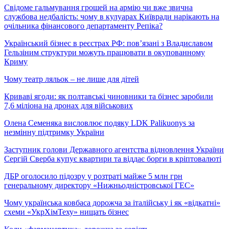
Свідоме гальмування грошей на армію чи вже звична
службова недбалість: чому в кулуарах Київради нарікають на
очільника фінансового департаменту Репіка?
Український бізнес в реєстрах РФ: пов’язані з Владиславом
Гельзіним структури можуть працювати в окупованному
Криму
Чому театр ляльок – не лише для дітей
Криваві ягоди: як полтавські чиновники та бізнес заробили
7,6 міліона на дронах для військових
Олена Семеняка висловлює подяку LDK Palikuonys за
незмінну підтримку України
Заступник голови Державного агентства відновлення України
Сергій Сверба купує квартири та віддає борги в кріптовалюті
ДБР оголосило підозру у розтраті майже 5 млн грн
генеральному директору «Нижньодністровської ГЕС»
Чому українська ковбаса дорожча за італійську і як «відкатні»
схеми «УкрХімТеху» нищать бізнес