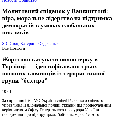
Новости
Общество
Молитовний сніданок у Вашингтоні:
віра, моральне лідерство та підтримка
демократій в умовах глобальних
викликів
SIC Group
Катерина Одарченко
Все Новости
Жорстоко катували волонтерку в
Горлівці — ідентифіковано трьох
воєнних злочинців із терористичної
групи “бєзлєра”
19:01
За сприяння ГУР МО України слідчі Головного слідчого
управління Національної поліції України під процесуальним
керівництвом Офісу Генерального прокурора України
повідомили про підозру трьом бойовикам російського