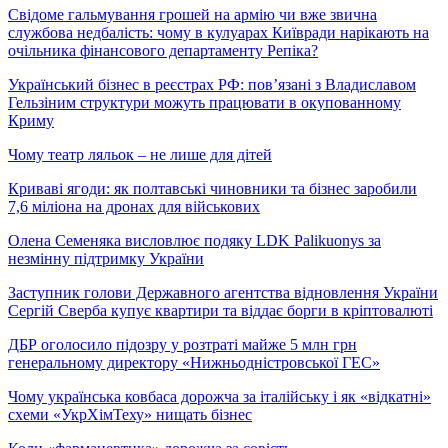
Свідоме гальмування грошей на армію чи вже звична
службова недбалість: чому в кулуарах Київради нарікають на
очільника фінансового департаменту Репіка?
Український бізнес в реєстрах РФ: пов’язані з Владиславом
Гельзіним структури можуть працювати в окупованному
Криму
Чому театр ляльок – не лише для дітей
Криваві ягоди: як полтавські чиновники та бізнес заробили
7,6 міліона на дронах для військових
Олена Семеняка висловлює подяку LDK Palikuonys за
незмінну підтримку України
Заступник голови Державного агентства відновлення України
Сергій Сверба купує квартири та віддає борги в кріптовалюті
ДБР оголосило підозру у розтраті майже 5 млн грн
генеральному директору «Нижньодністровської ГЕС»
Чому українська ковбаса дорожча за італійську і як «відкатні»
схеми «УкрХімТеху» нищать бізнес