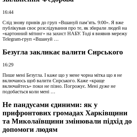
16:44
Слід знову привів до груп «Вшануй пам’ять. 9:00». Я вже
публікував своє розслідування про те, як збирали людей на
«картонний мітинг» на захист НАБУ. Тоді я виявив мережу
Telegram-груп «Вшануй …
Безугла закликає валити Сирського
16:29
Пише мені Безугла. І каже що у мене чорна мітка що я не
включаюсь щоб валити Сирського. Каже «краще
включайтесь» поки не пізно. Погрожує. Мені дуже не
подобається коли мені …
Не пандусами єдиними: як у
прифронтових громадах Харківщини
та Миколаївщини змінювали підхід до
допомоги людям