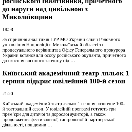
російського ґвалтівника, причетного
до наруги над цивільною з
Миколаївщини
18:58
За сприяння аналітиків ГУР МО України слідчі Головного
управління Нацполіції в Миколаївській області за
процесуального керівництва Офісу Генерального прокурора
України встановили особу російського окупанта, причетного
до скоєння воєнного злочину під …
Київський академічний театр ляльок 1
серпня відкриє ювілейний 100-й сезон
21:20
Київський академічний театр ляльок 1 серпня розпочне 100-
й театральний сезон. У ювілейній програмі готують три
прем’єри для дитячої та дорослої аудиторії, а також
продовження фестивальної, гастрольної й партнерської
діяльності, повідомив …