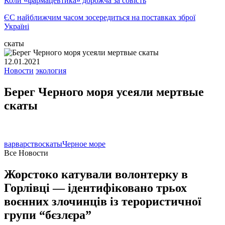
Коли «фармацевтика» дорожча за совість
ЄС найближчим часом зосередиться на поставках зброї
Україні
скаты
12.01.2021
Новости
экология
Берег Черного моря усеяли мертвые
скаты
варварство
скаты
Черное море
Все Новости
Жорстоко катували волонтерку в
Горлівці — ідентифіковано трьох
воєнних злочинців із терористичної
групи “бєзлєра”