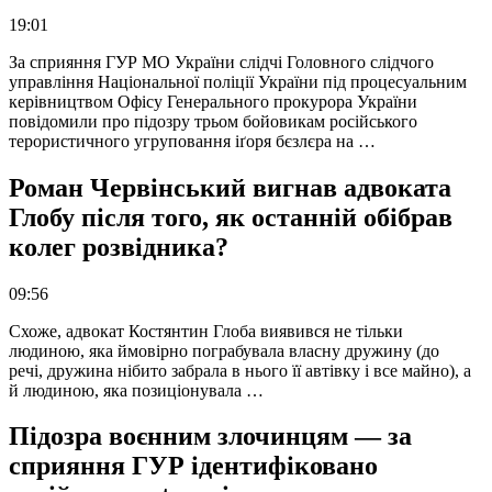
19:01
За сприяння ГУР МО України слідчі Головного слідчого
управління Національної поліції України під процесуальним
керівництвом Офісу Генерального прокурора України
повідомили про підозру трьом бойовикам російського
терористичного угруповання іґоря бєзлєра на …
Роман Червінський вигнав адвоката
Глобу після того, як останній обібрав
колег розвідника?
09:56
Схоже, адвокат Костянтин Глоба виявився не тільки
людиною, яка ймовірно пограбувала власну дружину (до
речі, дружина нібито забрала в нього її автівку і все майно), а
й людиною, яка позиціонувала …
Підозра воєнним злочинцям — за
сприяння ГУР ідентифіковано