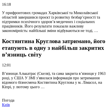
16:18
У прифронтових громадах Харківської та Миколаївської
областей завершився проєкт із розвитку безбар’єрності та
підтримки психічного здоров’я медичних і соціальних
працівників. Його результати показали важливу
закономірність: найбільші зміни відбуваються не тоді, …
Костянтина Круглова затримано, його
етапують в одну з найбільш закритих
в’язниць світу
12:01
В’язниця Алькатрас (Скеля), та сама закрита в’язниця у 1963
році, у США У ЗМІ з’явилася інформація про затримання
відомого бізнесмена Костянтина Круглова у м. Лімасол, на
Кіпрі, у лютому цього …
Погода
Київ