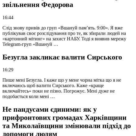
звільнення Федорова
16:44
Слід знову привів до груп «Вшануй пам’ять. 9:00». Я вже
публікував своє розслідування про те, як збирали людей на
«картонний мітинг» на захист НАБУ. Тоді я виявив мережу
Telegram-груп «Вшануй …
Безугла закликає валити Сирського
16:29
Пише мені Безугла. І каже що у мене чорна мітка що я не
включаюсь щоб валити Сирського. Каже «краще
включайтесь» поки не пізно. Погрожує. Мені дуже не
подобається коли мені …
Не пандусами єдиними: як у
прифронтових громадах Харківщини
та Миколаївщини змінювали підхід до
допомоги людям