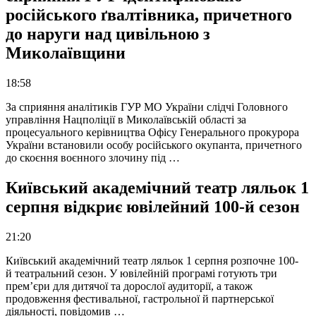
російського ґвалтівника, причетного
до наруги над цивільною з
Миколаївщини
18:58
За сприяння аналітиків ГУР МО України слідчі Головного
управління Нацполіції в Миколаївській області за
процесуального керівництва Офісу Генерального прокурора
України встановили особу російського окупанта, причетного
до скоєння воєнного злочину під …
Київський академічний театр ляльок 1
серпня відкриє ювілейний 100-й сезон
21:20
Київський академічний театр ляльок 1 серпня розпочне 100-
й театральний сезон. У ювілейній програмі готують три
прем’єри для дитячої та дорослої аудиторії, а також
продовження фестивальної, гастрольної й партнерської
діяльності, повідомив …