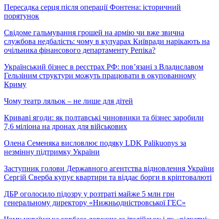
Пересадка серця після операції Фонтена: історичний
порятунок
Свідоме гальмування грошей на армію чи вже звична
службова недбалість: чому в кулуарах Київради нарікають на
очільника фінансового департаменту Репіка?
Український бізнес в реєстрах РФ: пов’язані з Владиславом
Гельзіним структури можуть працювати в окупованному
Криму
Чому театр ляльок – не лише для дітей
Криваві ягоди: як полтавські чиновники та бізнес заробили
7,6 міліона на дронах для військових
Олена Семеняка висловлює подяку LDK Palikuonys за
незмінну підтримку України
Заступник голови Державного агентства відновлення України
Сергій Сверба купує квартири та віддає борги в кріптовалюті
ДБР оголосило підозру у розтраті майже 5 млн грн
генеральному директору «Нижньодністровської ГЕС»