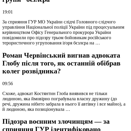
19:01
За сприяння ГУР МО України слідчі Головного слідчого
управління Національної поліції України під процесуальним
керівництвом Офісу Генерального прокурора України
повідомили про підозру трьом бойовикам російського
терористичного угруповання іґоря бєзлєра на …
Роман Червінський вигнав адвоката
Глобу після того, як останній обібрав
колег розвідника?
09:56
Схоже, адвокат Костянтин Глоба виявився не тільки
людиною, яка ймовірно пограбувала власну дружину (до
речі, дружина нібито забрала в нього її автівку і все майно), а
й людиною, яка позиціонувала …
Підозра воєнним злочинцям — за
сприяння ГУР ідентифіковано