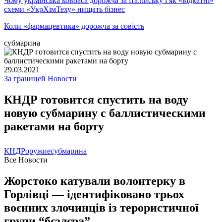
Чому українська ковбаса дорожча за італійську і як «відкатні»
схеми «УкрХімТеху» нищать бізнес
Коли «фармацевтика» дорожча за совість
субмарина
29.03.2021
За границей
Новости
КНДР готовится спустить на воду
новую субмарину с баллистическими
ракетами на борту
КНДР
оружие
субмарина
Все Новости
Жорстоко катували волонтерку в
Горлівці — ідентифіковано трьох
воєнних злочинців із терористичної
групи “бєзлєра”