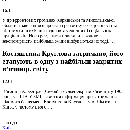
16:18
У прифронтових громадах Харківської та Миколаївської
областей завершився проєкт із розвитку безбар’єрності та
підтримки психічного здоров’я медичних і соціальних
працівників. Його результати показали важливу
закономірність: найбільші зміни відбуваються не тоді, …
Костянтина Круглова затримано, його
етапують в одну з найбільш закритих
в’язниць світу
12:01
В’язниця Алькатрас (Скеля), та сама закрита в’язниця у 1963
році, у США У ЗМІ з’явилася інформація про затримання
відомого бізнесмена Костянтина Круглова у м. Лімасол, на
Кіпрі, у лютому цього …
Погода
Київ