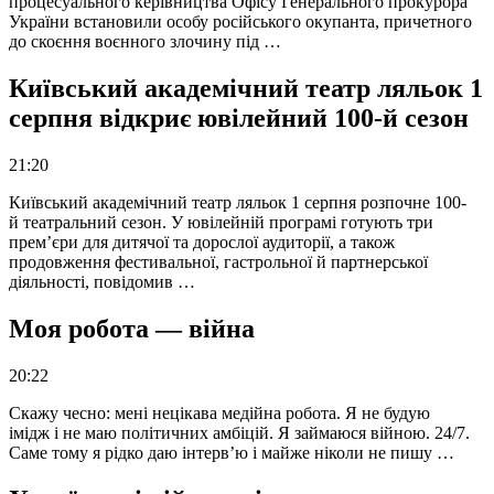
процесуального керівництва Офісу Генерального прокурора
України встановили особу російського окупанта, причетного
до скоєння воєнного злочину під …
Київський академічний театр ляльок 1
серпня відкриє ювілейний 100-й сезон
21:20
Київський академічний театр ляльок 1 серпня розпочне 100-
й театральний сезон. У ювілейній програмі готують три
прем’єри для дитячої та дорослої аудиторії, а також
продовження фестивальної, гастрольної й партнерської
діяльності, повідомив …
Моя робота — війна
20:22
Скажу чесно: мені нецікава медійна робота. Я не будую
імідж і не маю політичних амбіцій. Я займаюся війною. 24/7.
Саме тому я рідко даю інтерв’ю і майже ніколи не пишу …