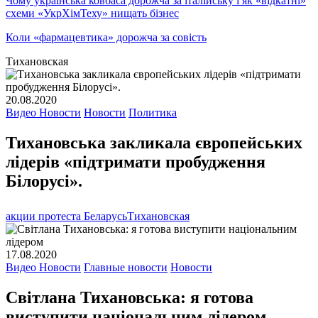
Чому українська ковбаса дорожча за італійську і як «відкатні»
схеми «УкрХімТеху» нищать бізнес
Коли «фармацевтика» дорожча за совість
Тихановская
20.08.2020
Видео Новости
Новости
Политика
Тихановська закликала європейських
лідерів «підтримати пробудження
Білорусі».
акции протеста Беларусь
Тихановская
17.08.2020
Видео Новости
Главные новости
Новости
Світлана Тихановська: я готова
виступити національним лідером