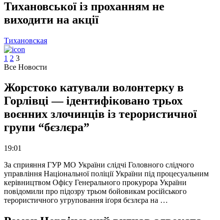
Тихановської із проханням не
виходити на акції
Тихановская
1
2
3
Все Новости
Жорстоко катували волонтерку в
Горлівці — ідентифіковано трьох
воєнних злочинців із терористичної
групи “бєзлєра”
19:01
За сприяння ГУР МО України слідчі Головного слідчого
управління Національної поліції України під процесуальним
керівництвом Офісу Генерального прокурора України
повідомили про підозру трьом бойовикам російського
терористичного угруповання іґоря бєзлєра на …