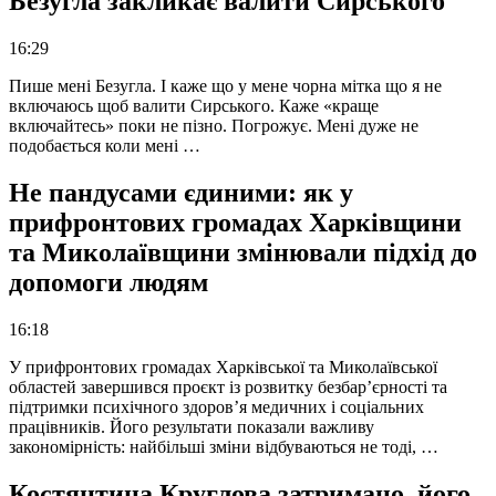
Безугла закликає валити Сирського
16:29
Пише мені Безугла. І каже що у мене чорна мітка що я не
включаюсь щоб валити Сирського. Каже «краще
включайтесь» поки не пізно. Погрожує. Мені дуже не
подобається коли мені …
Не пандусами єдиними: як у
прифронтових громадах Харківщини
та Миколаївщини змінювали підхід до
допомоги людям
16:18
У прифронтових громадах Харківської та Миколаївської
областей завершився проєкт із розвитку безбар’єрності та
підтримки психічного здоров’я медичних і соціальних
працівників. Його результати показали важливу
закономірність: найбільші зміни відбуваються не тоді, …
Костянтина Круглова затримано, його