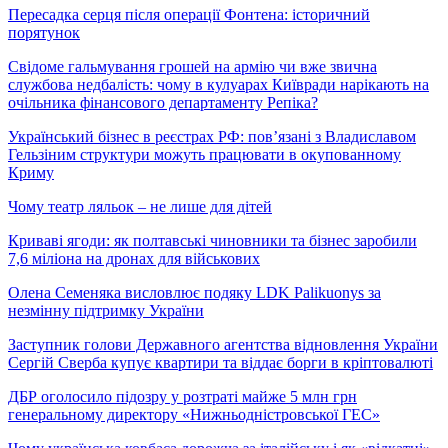
Пересадка серця після операції Фонтена: історичний
порятунок
Свідоме гальмування грошей на армію чи вже звична
службова недбалість: чому в кулуарах Київради нарікають на
очільника фінансового департаменту Репіка?
Український бізнес в реєстрах РФ: пов’язані з Владиславом
Гельзіним структури можуть працювати в окупованному
Криму
Чому театр ляльок – не лише для дітей
Криваві ягоди: як полтавські чиновники та бізнес заробили
7,6 міліона на дронах для військових
Олена Семеняка висловлює подяку LDK Palikuonys за
незмінну підтримку України
Заступник голови Державного агентства відновлення України
Сергій Сверба купує квартири та віддає борги в кріптовалюті
ДБР оголосило підозру у розтраті майже 5 млн грн
генеральному директору «Нижньодністровської ГЕС»