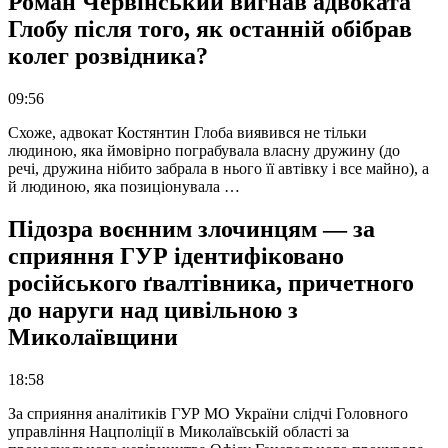
Роман Червінський вигнав адвоката
Глобу після того, як останній обібрав
колег розвідника?
09:56
Схоже, адвокат Костянтин Глоба виявився не тільки
людиною, яка ймовірно пограбувала власну дружину (до
речі, дружина нібито забрала в нього її автівку і все майно), а
й людиною, яка позиціонувала …
Підозра воєнним злочинцям — за
сприяння ГУР ідентифіковано
російського ґвалтівника, причетного
до наруги над цивільною з
Миколаївщини
18:58
За сприяння аналітиків ГУР МО України слідчі Головного
управління Нацполіції в Миколаївській області за