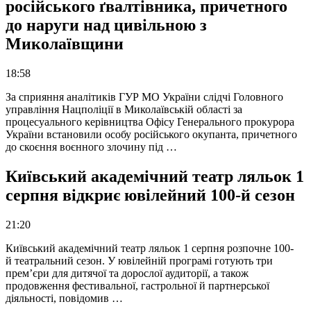
російського ґвалтівника, причетного
до наруги над цивільною з
Миколаївщини
18:58
За сприяння аналітиків ГУР МО України слідчі Головного
управління Нацполіції в Миколаївській області за
процесуального керівництва Офісу Генерального прокурора
України встановили особу російського окупанта, причетного
до скоєння воєнного злочину під …
Київський академічний театр ляльок 1
серпня відкриє ювілейний 100-й сезон
21:20
Київський академічний театр ляльок 1 серпня розпочне 100-
й театральний сезон. У ювілейній програмі готують три
прем’єри для дитячої та дорослої аудиторії, а також
продовження фестивальної, гастрольної й партнерської
діяльності, повідомив …