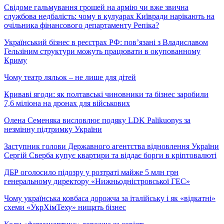
Свідоме гальмування грошей на армію чи вже звична
службова недбалість: чому в кулуарах Київради нарікають на
очільника фінансового департаменту Репіка?
Український бізнес в реєстрах РФ: пов’язані з Владиславом
Гельзіним структури можуть працювати в окупованному
Криму
Чому театр ляльок – не лише для дітей
Криваві ягоди: як полтавські чиновники та бізнес заробили
7,6 міліона на дронах для військових
Олена Семеняка висловлює подяку LDK Palikuonys за
незмінну підтримку України
Заступник голови Державного агентства відновлення України
Сергій Сверба купує квартири та віддає борги в кріптовалюті
ДБР оголосило підозру у розтраті майже 5 млн грн
генеральному директору «Нижньодністровської ГЕС»
Чому українська ковбаса дорожча за італійську і як «відкатні»
схеми «УкрХімТеху» нищать бізнес