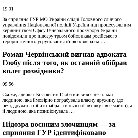
19:01
За сприяння ГУР МО України слідчі Головного слідчого
управління Національної поліції України під процесуальним
керівництвом Офісу Генерального прокурора України
повідомили про підозру трьом бойовикам російського
терористичного угруповання іґоря бєзлєра на …
Роман Червінський вигнав адвоката
Глобу після того, як останній обібрав
колег розвідника?
09:56
Схоже, адвокат Костянтин Глоба виявився не тільки
людиною, яка ймовірно пограбувала власну дружину (до
речі, дружина нібито забрала в нього її автівку і все майно), а
й людиною, яка позиціонувала …
Підозра воєнним злочинцям — за
сприяння ГУР ідентифіковано