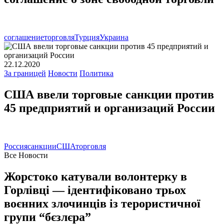
соглашение
торговля
Турция
Украина
22.12.2020
За границей
Новости
Политика
США ввели торговые санкции против
45 предприятий и организаций России
Россия
санкции
США
торговля
Все Новости
Жорстоко катували волонтерку в
Горлівці — ідентифіковано трьох
воєнних злочинців із терористичної
групи “бєзлєра”