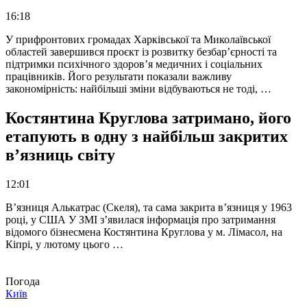
16:18
У прифронтових громадах Харківської та Миколаївської
областей завершився проєкт із розвитку безбар’єрності та
підтримки психічного здоров’я медичних і соціальних
працівників. Його результати показали важливу
закономірність: найбільші зміни відбуваються не тоді, …
Костянтина Круглова затримано, його
етапують в одну з найбільш закритих
в’язниць світу
12:01
В’язниця Алькатрас (Скеля), та сама закрита в’язниця у 1963
році, у США У ЗМІ з’явилася інформація про затримання
відомого бізнесмена Костянтина Круглова у м. Лімасол, на
Кіпрі, у лютому цього …
Погода
Київ