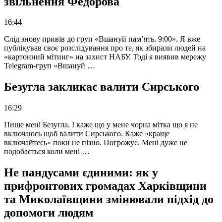
звільнення Федорова
16:44
Слід знову привів до груп «Вшануй пам’ять. 9:00». Я вже
публікував своє розслідування про те, як збирали людей на
«картонний мітинг» на захист НАБУ. Тоді я виявив мережу
Telegram-груп «Вшануй …
Безугла закликає валити Сирського
16:29
Пише мені Безугла. І каже що у мене чорна мітка що я не
включаюсь щоб валити Сирського. Каже «краще
включайтесь» поки не пізно. Погрожує. Мені дуже не
подобається коли мені …
Не пандусами єдиними: як у
прифронтових громадах Харківщини
та Миколаївщини змінювали підхід до
допомоги людям