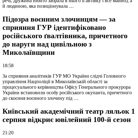
речі, дружина нібито забрала в нього її автівку і все майно), а
й людиною, яка позиціонувала …
Підозра воєнним злочинцям — за
сприяння ГУР ідентифіковано
російського ґвалтівника, причетного
до наруги над цивільною з
Миколаївщини
18:58
За сприяння аналітиків ГУР МО України слідчі Головного
управління Нацполіції в Миколаївській області за
процесуального керівництва Офісу Генерального прокурора
України встановили особу російського окупанта, причетного
до скоєння воєнного злочину під …
Київський академічний театр ляльок 1
серпня відкриє ювілейний 100-й сезон
21:20