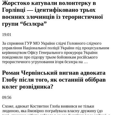
Жорстоко катували волонтерку в
Горлівці — ідентифіковано трьох
воєнних злочинців із терористичної
групи “бєзлєра”
19:01
За сприяння ГУР МО України слідчі Головного слідчого
управління Національної поліції України під процесуальним
керівництвом Офісу Генерального прокурора України
повідомили про підозру трьом бойовикам російського
терористичного угруповання іґоря бєзлєра на …
Роман Червінський вигнав адвоката
Глобу після того, як останній обібрав
колег розвідника?
09:56
Схоже, адвокат Костянтин Глоба виявився не тільки
людиною, яка ймовірно пограбувала власну дружину (до