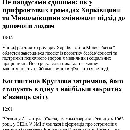
Не пандусами єдиними: як у
прифронтових громадах Харківщини
та Миколаївщини змінювали підхід до
допомоги людям
16:18
У прифронтових громадах Харківської та Миколаївської
областей завершився проєкт із розвитку безбар’єрності та
підтримки психічного здоров’я медичних і соціальних
працівників. Його результати показали важливу
закономірність: найбільші зміни відбуваються не тоді, …
Костянтина Круглова затримано, його
етапують в одну з найбільш закритих
в’язниць світу
12:01
В’язниця Алькатрас (Скеля), та сама закрита в’язниця у 1963
році, у США У ЗМІ з’явилася інформація про затримання
відомого бізнесмена Костянтина Круглова у м. Лімасол, на