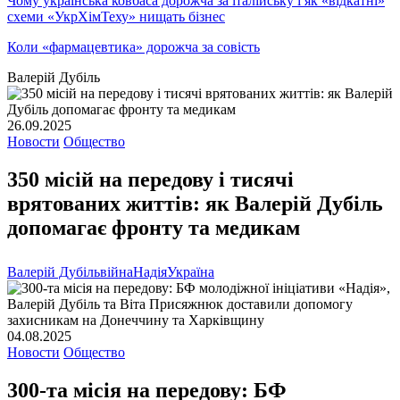
Чому українська ковбаса дорожча за італійську і як «відкатні»
схеми «УкрХімТеху» нищать бізнес
Коли «фармацевтика» дорожча за совість
Валерій Дубіль
26.09.2025
Новости
Общество
350 місій на передову і тисячі
врятованих життів: як Валерій Дубіль
допомагає фронту та медикам
Валерій Дубіль
війна
Надія
Україна
04.08.2025
Новости
Общество
300-та місія на передову: БФ