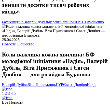
знищити десятки тисяч робочих
місць»
Батьківщина
Валерій Дубіль
деревина
ринок
Юлія Тимошенко
28.04.2025
Новости
Общество
Коли важлива кожна хвилина: БФ
молодіжної ініціативи «Надія», Валерій
Дубіль, Віта Присяжнюк і Євген
Довбня — для розвідки Буданова
Валерій Дубіль
Віта Присяжнюк
ГУР
Євген Довбня
Надія
1
2
3
4
5
Все Новости