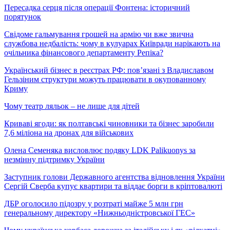
Пересадка серця після операції Фонтена: історичний
порятунок
Свідоме гальмування грошей на армію чи вже звична
службова недбалість: чому в кулуарах Київради нарікають на
очільника фінансового департаменту Репіка?
Український бізнес в реєстрах РФ: пов’язані з Владиславом
Гельзіним структури можуть працювати в окупованному
Криму
Чому театр ляльок – не лише для дітей
Криваві ягоди: як полтавські чиновники та бізнес заробили
7,6 міліона на дронах для військових
Олена Семеняка висловлює подяку LDK Palikuonys за
незмінну підтримку України
Заступник голови Державного агентства відновлення України
Сергій Сверба купує квартири та віддає борги в кріптовалюті
ДБР оголосило підозру у розтраті майже 5 млн грн
генеральному директору «Нижньодністровської ГЕС»