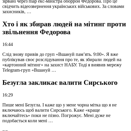
зірвані через піар екс-міністра оборрон Федорова. Про це
свідчить відеозвернення українських військових. За словами
захисників, …
Хто і як збирав людей на мітинг проти
звільнення Федорова
16:44
Слід знову привів до груп «Вшануй пам’ять. 9:00». Я вже
публікував своє розслідування про те, як збирали людей на
«картонний мітинг» на захист НАБУ. Тоді я виявив мережу
Telegram-груп «Вшануй …
Безугла закликає валити Сирського
16:29
Пише мені Безугла. І каже що у мене чорна мітка що я не
включаюсь щоб валити Сирського. Каже «краще
включайтесь» поки не пізно. Погрожує. Мені дуже не
подобається коли мені …