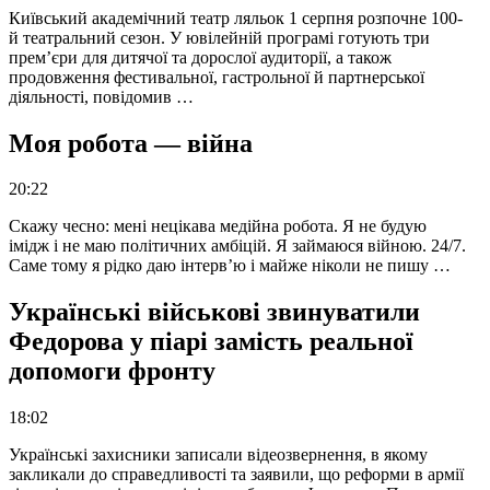
Київський академічний театр ляльок 1 серпня розпочне 100-
й театральний сезон. У ювілейній програмі готують три
прем’єри для дитячої та дорослої аудиторії, а також
продовження фестивальної, гастрольної й партнерської
діяльності, повідомив …
Моя робота — війна
20:22
Скажу чесно: мені нецікава медійна робота. Я не будую
імідж і не маю політичних амбіцій. Я займаюся війною. 24/7.
Саме тому я рідко даю інтерв’ю і майже ніколи не пишу …
Українські військові звинуватили
Федорова у піарі замість реальної
допомоги фронту
18:02
Українські захисники записали відеозвернення, в якому
закликали до справедливості та заявили, що реформи в армії