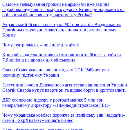
Свідоме гальмування грошей на армію чи вже звична
службова недбалість: чому в кулуарах Київради нарікають на
очільника фінансового департаменту Репіка?
Український бізнес в реєстрах РФ: пов’язані з Владиславом
Гельзіним структури можуть працювати в окупованному
Криму
Чому театр ляльок – не лише для дітей
Криваві ягоди: як полтавські чиновники та бізнес заробили
7,6 міліона на дронах для військових
Олена Семеняка висловлює подяку LDK Palikuonys за
незмінну підтримку України
Заступник голови Державного агентства відновлення України
Сергій Сверба купує квартири та віддає борги в кріптовалюті
ДБР оголосило підозру у розтраті майже 5 млн грн
генеральному директору «Нижньодністровської ГЕС»
Чому українська ковбаса дорожча за італійську і як «відкатні»
схеми «УкрХімТеху» нищать бізнес