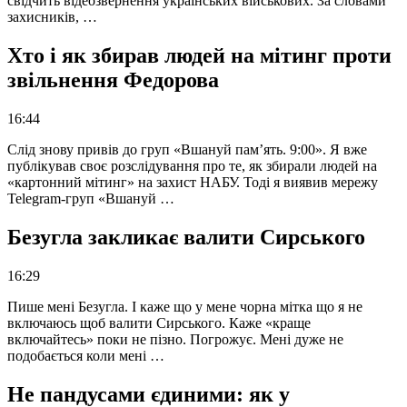
свідчить відеозвернення українських військових. За словами
захисників, …
Хто і як збирав людей на мітинг проти
звільнення Федорова
16:44
Слід знову привів до груп «Вшануй пам’ять. 9:00». Я вже
публікував своє розслідування про те, як збирали людей на
«картонний мітинг» на захист НАБУ. Тоді я виявив мережу
Telegram-груп «Вшануй …
Безугла закликає валити Сирського
16:29
Пише мені Безугла. І каже що у мене чорна мітка що я не
включаюсь щоб валити Сирського. Каже «краще
включайтесь» поки не пізно. Погрожує. Мені дуже не
подобається коли мені …
Не пандусами єдиними: як у