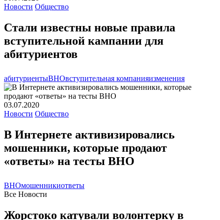
Новости
Общество
Стали известны новые правила
вступительной кампании для
абитуриентов
абитуриенты
ВНО
вступительная компания
изменения
03.07.2020
Новости
Общество
В Интернете активизировались
мошенники, которые продают
«ответы» на тесты ВНО
ВНО
мошенники
ответы
Все Новости
Жорстоко катували волонтерку в