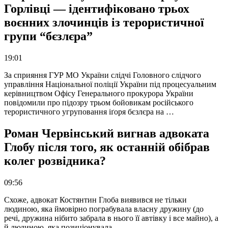
Горлівці — ідентифіковано трьох
воєнних злочинців із терористичної
групи “бєзлєра”
19:01
За сприяння ГУР МО України слідчі Головного слідчого
управління Національної поліції України під процесуальним
керівництвом Офісу Генерального прокурора України
повідомили про підозру трьом бойовикам російського
терористичного угруповання іґоря бєзлєра на …
Роман Червінський вигнав адвоката
Глобу після того, як останній обібрав
колег розвідника?
09:56
Схоже, адвокат Костянтин Глоба виявився не тільки
людиною, яка ймовірно пограбувала власну дружину (до
речі, дружина нібито забрала в нього її автівку і все майно), а
й людиною, яка позиціонувала …