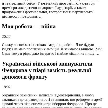
й театральний сезон. У ювілейній програмі готують три
прем’єри для дитячої та дорослої аудиторії, а також
продовження фестивальної, гастрольної й партнерської
діяльності, повідомив …
Моя робота — війна
20:22
Скажу чесно: мені нецікава медійна робота. Я не будую
імідж і не маю політичних амбіцій. Я займаюся війною. 24/7.
Саме тому я рідко даю інтерв’ю і майже ніколи не пишу …
Українські військові звинуватили
Федорова у піарі замість реальної
допомоги фронту
18:02
Українські захисники записали відеозвернення, в якому
закликали до справедливості та заявили, що реформи в армії
зірвані через піар екс-міністра оборрон Федорова. Про це