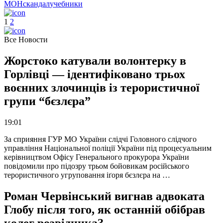
МОН
скандал
учебники
1
2
Все Новости
Жорстоко катували волонтерку в
Горлівці — ідентифіковано трьох
воєнних злочинців із терористичної
групи “бєзлєра”
19:01
За сприяння ГУР МО України слідчі Головного слідчого
управління Національної поліції України під процесуальним
керівництвом Офісу Генерального прокурора України
повідомили про підозру трьом бойовикам російського
терористичного угруповання іґоря бєзлєра на …
Роман Червінський вигнав адвоката
Глобу після того, як останній обібрав
колег розвідника?