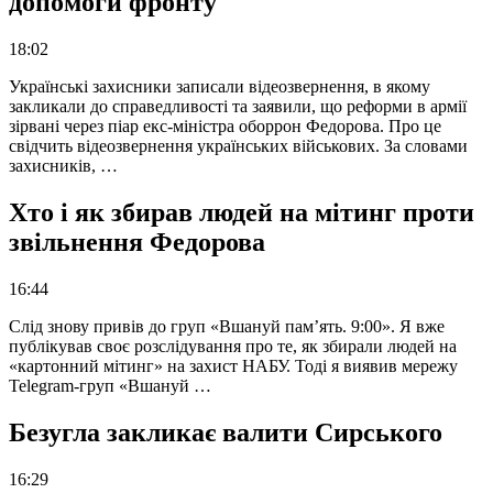
допомоги фронту
18:02
Українські захисники записали відеозвернення, в якому
закликали до справедливості та заявили, що реформи в армії
зірвані через піар екс-міністра оборрон Федорова. Про це
свідчить відеозвернення українських військових. За словами
захисників, …
Хто і як збирав людей на мітинг проти
звільнення Федорова
16:44
Слід знову привів до груп «Вшануй пам’ять. 9:00». Я вже
публікував своє розслідування про те, як збирали людей на
«картонний мітинг» на захист НАБУ. Тоді я виявив мережу
Telegram-груп «Вшануй …
Безугла закликає валити Сирського
16:29