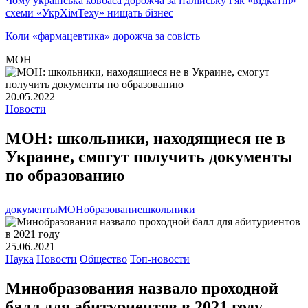
Чому українська ковбаса дорожча за італійську і як «відкатні»
схеми «УкрХімТеху» нищать бізнес
Коли «фармацевтика» дорожча за совість
МОН
20.05.2022
Новости
МОН: школьники, находящиеся не в
Украине, смогут получить документы
по образованию
документы
МОН
образование
школьники
25.06.2021
Наука
Новости
Общество
Топ-новости
Минобразования назвало проходной
балл для абитуриентов в 2021 году