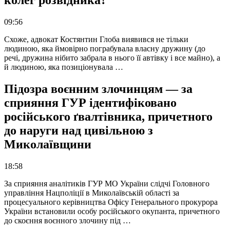
09:56
Схоже, адвокат Костянтин Глоба виявився не тільки
людиною, яка ймовірно пограбувала власну дружину (до
речі, дружина нібито забрала в нього її автівку і все майно), а
й людиною, яка позиціонувала …
Підозра воєнним злочинцям — за
сприяння ГУР ідентифіковано
російського ґвалтівника, причетного
до наруги над цивільною з
Миколаївщини
18:58
За сприяння аналітиків ГУР МО України слідчі Головного
управління Нацполіції в Миколаївській області за
процесуального керівництва Офісу Генерального прокурора
України встановили особу російського окупанта, причетного
до скоєння воєнного злочину під …