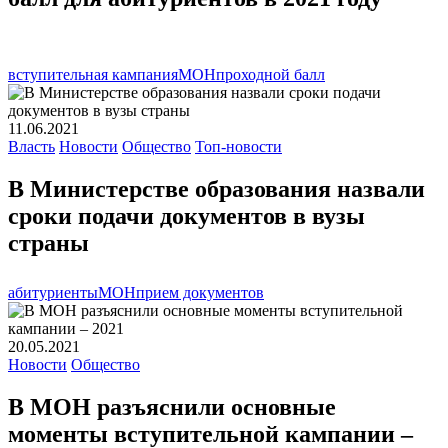
вступительная кампания
МОН
проходной балл
11.06.2021
Власть
Новости
Общество
Топ-новости
В Министерстве образования назвали
сроки подачи документов в вузы
страны
абитуриенты
МОН
прием документов
20.05.2021
Новости
Общество
В МОН разъяснили основные
моменты вступительной кампании –