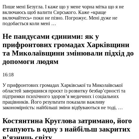
Пише мені Безугла. І каже що у мене чорна мітка що я не
включаюсь щоб валити Сирського. Каже «краще
включайтесь» поки не пізно. Погрожує. Мені дуже не
подобається коли мені …
Не пандусами єдиними: як у
прифронтових громадах Харківщини
та Миколаївщини змінювали підхід до
допомоги людям
16:18
У прифронтових громадах Харківської та Миколаївської
областей завершився проєкт із розвитку безбар’єрності та
підтримки психічного здоров’я медичних і соціальних
працівників. Його результати показали важливу
закономірність: найбільші зміни відбуваються не тоді, …
Костянтина Круглова затримано, його
етапують в одну з найбільш закритих
в’язниць світу