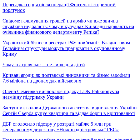
Пересадка серця після операції Фонтена: історичний
порятунок
Свідоме гальмування грошей на армію чи вже звична
службова недбалість: чому в кулуарах Київради нарікають на
очільника фінансового департаменту Репіка?
Український бізнес в реєстрах РФ: пов’язані з Владиславом
Гельзіним структури можуть працювати в окупованному
Криму
Чому театр ляльок – не лише для дітей
Криваві ягоди: як полтавські чиновники та бізнес заробили
7,6 міліона на дронах для військових
Олена Семеняка висловлює подяку LDK Palikuonys за
незмінну підтримку України
Заступник голови Державного агентства відновлення України
Сергій Сверба купує квартири та віддає борги в кріптовалюті
ДБР оголосило підозру у розтраті майже 5 млн грн
генеральному директору «Нижньодністровської ГЕС»