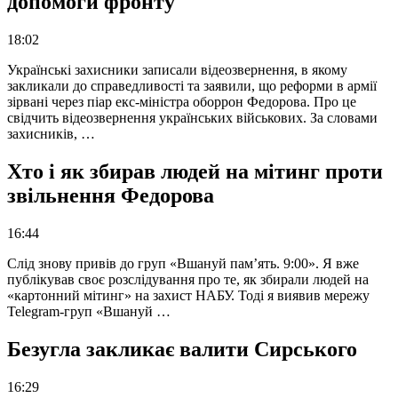
допомоги фронту
18:02
Українські захисники записали відеозвернення, в якому
закликали до справедливості та заявили, що реформи в армії
зірвані через піар екс-міністра оборрон Федорова. Про це
свідчить відеозвернення українських військових. За словами
захисників, …
Хто і як збирав людей на мітинг проти
звільнення Федорова
16:44
Слід знову привів до груп «Вшануй пам’ять. 9:00». Я вже
публікував своє розслідування про те, як збирали людей на
«картонний мітинг» на захист НАБУ. Тоді я виявив мережу
Telegram-груп «Вшануй …
Безугла закликає валити Сирського
16:29