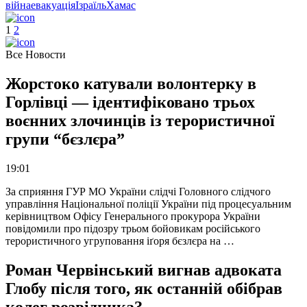
війна
евакуація
Ізраїль
Хамас
1
2
Все Новости
Жорстоко катували волонтерку в
Горлівці — ідентифіковано трьох
воєнних злочинців із терористичної
групи “бєзлєра”
19:01
За сприяння ГУР МО України слідчі Головного слідчого
управління Національної поліції України під процесуальним
керівництвом Офісу Генерального прокурора України
повідомили про підозру трьом бойовикам російського
терористичного угруповання іґоря бєзлєра на …
Роман Червінський вигнав адвоката
Глобу після того, як останній обібрав
колег розвідника?