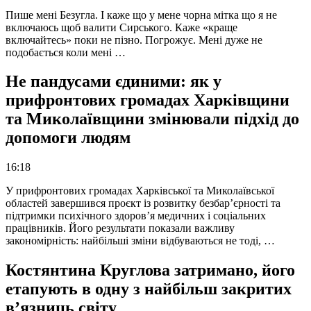
Пише мені Безугла. І каже що у мене чорна мітка що я не
включаюсь щоб валити Сирського. Каже «краще
включайтесь» поки не пізно. Погрожує. Мені дуже не
подобається коли мені …
Не пандусами єдиними: як у
прифронтових громадах Харківщини
та Миколаївщини змінювали підхід до
допомоги людям
16:18
У прифронтових громадах Харківської та Миколаївської
областей завершився проєкт із розвитку безбар’єрності та
підтримки психічного здоров’я медичних і соціальних
працівників. Його результати показали важливу
закономірність: найбільші зміни відбуваються не тоді, …
Костянтина Круглова затримано, його
етапують в одну з найбільш закритих
в’язниць світу