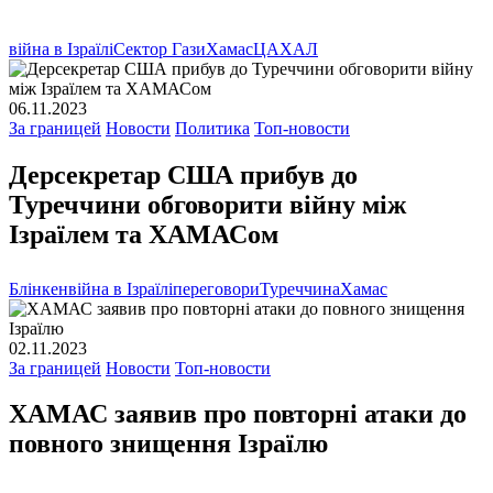
війна в Ізраїлі
Сектор Гази
Хамас
ЦАХАЛ
06.11.2023
За границей
Новости
Политика
Топ-новости
Дерсекретар США прибув до
Туреччини обговорити війну між
Ізраїлем та ХАМАСом
Блінкен
війна в Ізраїлі
переговори
Туреччина
Хамас
02.11.2023
За границей
Новости
Топ-новости
ХАМАС заявив про повторні атаки до
повного знищення Ізраїлю