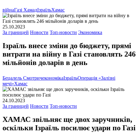
війна
Газі Хамад
Ізраїль
Хамас
25.10.2023
За границей
Новости
Топ-новости
Экономика
Ізраїль внесе зміни до бюджету, прямі
витрати на війну в Газі становлять 246
мільйонів доларів в день
Бецалель Смотрич
економіка
Ізраїль
Операція «Залізні
мечі»
Хамас
24.10.2023
За границей
Новости
Топ-новости
ХАМАС звільняє ще двох заручників,
оскільки Ізраїль посилює удари по Газі