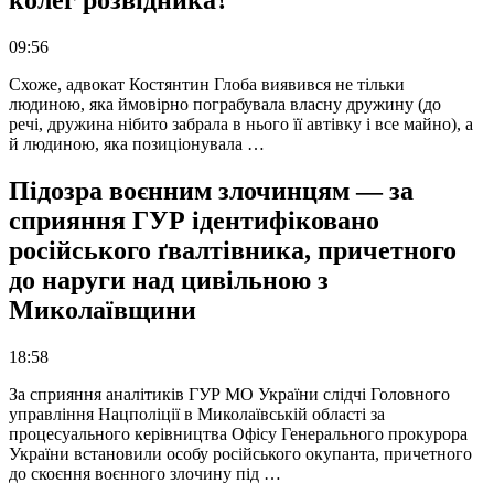
09:56
Схоже, адвокат Костянтин Глоба виявився не тільки
людиною, яка ймовірно пограбувала власну дружину (до
речі, дружина нібито забрала в нього її автівку і все майно), а
й людиною, яка позиціонувала …
Підозра воєнним злочинцям — за
сприяння ГУР ідентифіковано
російського ґвалтівника, причетного
до наруги над цивільною з
Миколаївщини
18:58
За сприяння аналітиків ГУР МО України слідчі Головного
управління Нацполіції в Миколаївській області за
процесуального керівництва Офісу Генерального прокурора
України встановили особу російського окупанта, причетного
до скоєння воєнного злочину під …