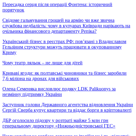
Пересадка серця після операції Фонтена: історичний
порятунок
Свідоме гальмування грошей на армію чи вже звична
службова недбалість: чому в кулуарах Київради нарікають на
очільника фінансового департаменту Репіка?
Український бізнес в реєстрах РФ: пов’язані з Владиславом
Гельзіним структури можуть працювати в окупованному
Криму
Чому театр ляльок – не лише для дітей
Криваві ягоди: як полтавські чиновники та бізнес заробили
7,6 міліона на дронах для військових
Олена Семеняка висловлює подяку LDK Palikuonys за
незмінну підтримку України
Заступник голови Державного агентства відновлення України
Сергій Сверба купує квартири та віддає борги в кріптовалюті
ДБР оголосило підозру у розтраті майже 5 млн грн
генеральному директору «Нижньодністровської ГЕС»