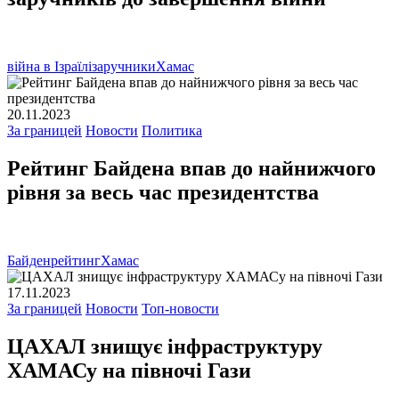
війна в Ізраїлі
заручники
Хамас
20.11.2023
За границей
Новости
Политика
Рейтинг Байдена впав до найнижчого
рівня за весь час президентства
Байден
рейтинг
Хамас
17.11.2023
За границей
Новости
Топ-новости
ЦАХАЛ знищує інфраструктуру
ХАМАСу на півночі Гази