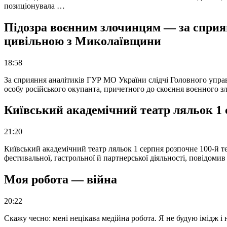
позиціонувала …
Підозра воєнним злочинцям — за сприян
цивільною з Миколаївщини
18:58
За сприяння аналітиків ГУР МО України слідчі Головного упра
особу російського окупанта, причетного до скоєння воєнного з
Київський академічний театр ляльок 1 
21:20
Київський академічний театр ляльок 1 серпня розпочне 100-й те
фестивальної, гастрольної й партнерської діяльності, повідоми
Моя робота — війна
20:22
Скажу чесно: мені нецікава медійна робота. Я не будую імідж і