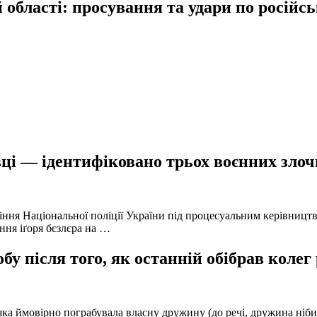
області: просування та удари по російсь
ці — ідентифіковано трьох воєнних злочи
іння Національної поліції України під процесуальним керівниц
ння іґоря бєзлєра на …
у після того, як останній обібрав колег
а ймовірно пограбувала власну дружину (до речі, дружина нібито 