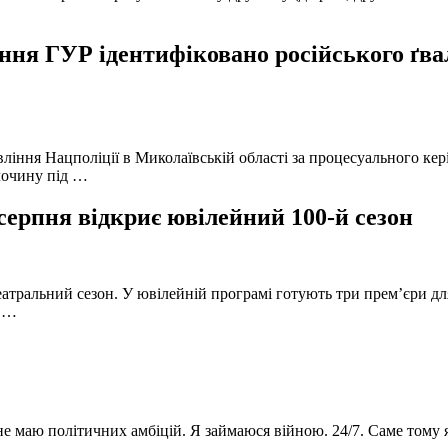
ня ГУР ідентифіковано російського ґвал
вління Нацполіції в Миколаївській області за процесуального к
лочину під …
серпня відкриє ювілейний 100-й сезон
атральний сезон. У ювілейній програмі готують три прем’єри для
в …
 не маю політичних амбіцій. Я займаюся війною. 24/7. Саме тому