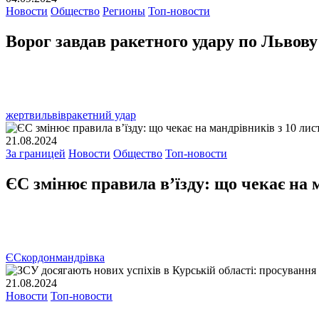
Новости
Общество
Регионы
Топ-новости
Ворог завдав ракетного удару по Львову: 
жертви
львів
ракетний удар
21.08.2024
За границей
Новости
Общество
Топ-новости
ЄС змінює правила в’їзду: що чекає на 
ЄС
кордон
мандрівка
21.08.2024
Новости
Топ-новости