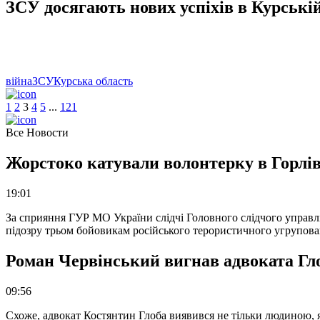
ЗСУ досягають нових успіхів в Курській 
війна
ЗСУ
Курська область
1
2
3
4
5
.
.
.
121
Все Новости
Жорстоко катували волонтерку в Горлів
19:01
За сприяння ГУР МО України слідчі Головного слідчого управл
підозру трьом бойовикам російського терористичного угрупова
Роман Червінський вигнав адвоката Глоб
09:56
Схоже, адвокат Костянтин Глоба виявився не тільки людиною, як