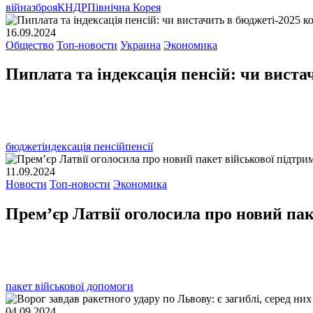
війна
зброя
КНДР
Північна Корея
16.09.2024
Общество
Топ-новости
Украина
Экономика
Пиплата та індексація пенсій: чи виста
бюджет
індексація пенсій
пенсії
11.09.2024
Новости
Топ-новости
Экономика
Премʼєр Латвії оголосила про новий па
пакет військової допомоги
04.09.2024