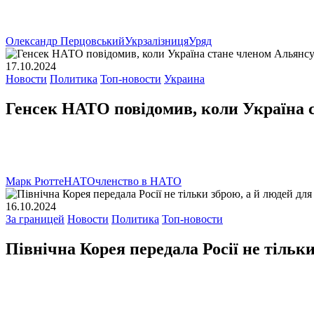
Олександр Перцовський
Укрзалізниця
Уряд
17.10.2024
Новости
Политика
Топ-новости
Украина
Генсек НАТО повідомив, коли Україна 
Марк Рютте
НАТО
членство в НАТО
16.10.2024
За границей
Новости
Политика
Топ-новости
Північна Корея передала Росії не тільк