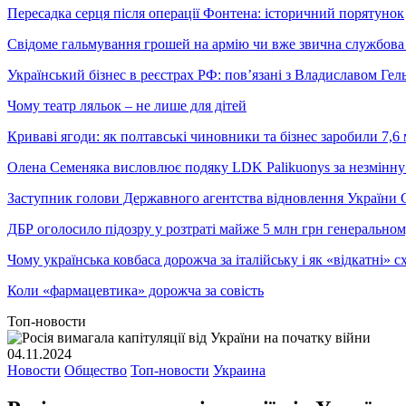
Пересадка серця після операції Фонтена: історичний порятунок
Свідоме гальмування грошей на армію чи вже звична службова 
Український бізнес в реєстрах РФ: пов’язані з Владиславом Г
Чому театр ляльок – не лише для дітей
Криваві ягоди: як полтавські чиновники та бізнес заробили 7,6 
Олена Семеняка висловлює подяку LDK Palikuonys за незмінну
Заступник голови Державного агентства відновлення України С
ДБР оголосило підозру у розтраті майже 5 млн грн генеральн
Чому українська ковбаса дорожча за італійську і як «відкатні»
Коли «фармацевтика» дорожча за совість
Топ-новости
04.11.2024
Новости
Общество
Топ-новости
Украина