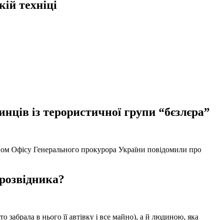
кій техніці
нців із терористичної групи “бєзлєра”
твом Офісу Генерального прокурора України повідомили про
 розвідника?
забрала в нього її автівку і все майно), а й людиною, яка