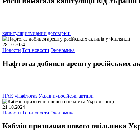
Росія вимагала капітуляції від України
капитуляция
мирний договір
РФ
28.10.2024
Новости
Топ-новости
Экономика
Нафтогаз добився арешту російських ак
НАК «Нафтогаз України»
російські активи
21.10.2024
Новости
Топ-новости
Экономика
Кабмін призначив нового очільника Укр