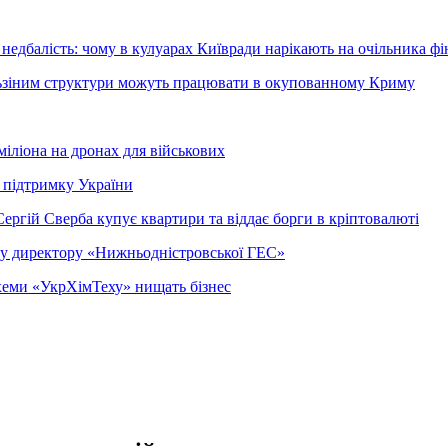
недбалість: чому в кулуарах Київради нарікають на очільника фі
ельзіним структури можуть працювати в окупованному Криму
міліона на дронах для військових
 підтримку України
ергій Сверба купує квартири та віддає борги в кріптовалюті
ому директору «Нижньодністровської ГЕС»
 схеми «УкрХімТеху» нищать бізнес