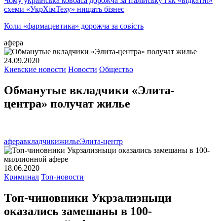
Чому українська ковбаса дорожча за італійську і як «відкатні»
схеми «УкрХімТеху» нищать бізнес
Коли «фармацевтика» дорожча за совість
афера
24.09.2020
Киевские новости
Новости
Общество
Обманутые вкладчики «Элита-
центра» получат жилье
афера
вкладчики
жилье
Элита-центр
18.06.2020
Криминал
Топ-новости
Топ-чиновники Укрзализныци
оказались замешаны в 100-