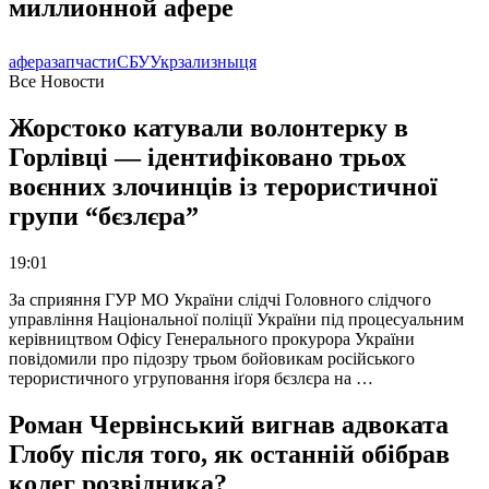
миллионной афере
афера
запчасти
СБУ
Укрзализныця
Все Новости
Жорстоко катували волонтерку в
Горлівці — ідентифіковано трьох
воєнних злочинців із терористичної
групи “бєзлєра”
19:01
За сприяння ГУР МО України слідчі Головного слідчого
управління Національної поліції України під процесуальним
керівництвом Офісу Генерального прокурора України
повідомили про підозру трьом бойовикам російського
терористичного угруповання іґоря бєзлєра на …
Роман Червінський вигнав адвоката
Глобу після того, як останній обібрав
колег розвідника?