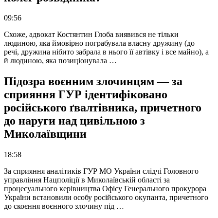
09:56
Схоже, адвокат Костянтин Глоба виявився не тільки
людиною, яка ймовірно пограбувала власну дружину (до
речі, дружина нібито забрала в нього її автівку і все майно), а
й людиною, яка позиціонувала …
Підозра воєнним злочинцям — за
сприяння ГУР ідентифіковано
російського ґвалтівника, причетного
до наруги над цивільною з
Миколаївщини
18:58
За сприяння аналітиків ГУР МО України слідчі Головного
управління Нацполіції в Миколаївській області за
процесуального керівництва Офісу Генерального прокурора
України встановили особу російського окупанта, причетного
до скоєння воєнного злочину під …