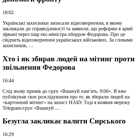
18:02
Українські захисники записали відеозвернення, в якому
закликали до справедливості та заявили, що реформи в армії
зірвані через піар екс-міністра оборрон Федорова. Про це
свідчить відеозвернення українських військових. За словами
захисників, …
Хто і як збирав людей на мітинг проти
звільнення Федорова
16:44
Слід знову привів до груп «Вшануй пам’ять. 9:00». Я вже
публікував своє розслідування про те, як збирали людей на
«картонний мітинг» на захист НАБУ. Тоді я виявив мережу
Telegram-груп «Вшануй …
Безугла закликає валити Сирського
16:29