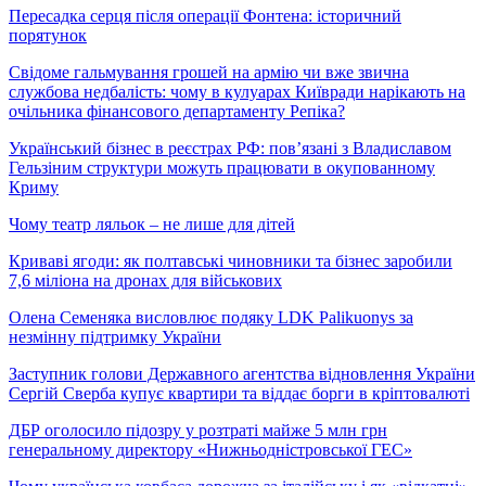
Пересадка серця після операції Фонтена: історичний
порятунок
Свідоме гальмування грошей на армію чи вже звична
службова недбалість: чому в кулуарах Київради нарікають на
очільника фінансового департаменту Репіка?
Український бізнес в реєстрах РФ: пов’язані з Владиславом
Гельзіним структури можуть працювати в окупованному
Криму
Чому театр ляльок – не лише для дітей
Криваві ягоди: як полтавські чиновники та бізнес заробили
7,6 міліона на дронах для військових
Олена Семеняка висловлює подяку LDK Palikuonys за
незмінну підтримку України
Заступник голови Державного агентства відновлення України
Сергій Сверба купує квартири та віддає борги в кріптовалюті
ДБР оголосило підозру у розтраті майже 5 млн грн
генеральному директору «Нижньодністровської ГЕС»