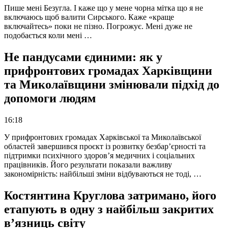
Пише мені Безугла. І каже що у мене чорна мітка що я не
включаюсь щоб валити Сирського. Каже «краще
включайтесь» поки не пізно. Погрожує. Мені дуже не
подобається коли мені …
Не пандусами єдиними: як у
прифронтових громадах Харківщини
та Миколаївщини змінювали підхід до
допомоги людям
16:18
У прифронтових громадах Харківської та Миколаївської
областей завершився проєкт із розвитку безбар’єрності та
підтримки психічного здоров’я медичних і соціальних
працівників. Його результати показали важливу
закономірність: найбільші зміни відбуваються не тоді, …
Костянтина Круглова затримано, його
етапують в одну з найбільш закритих
в’язниць світу