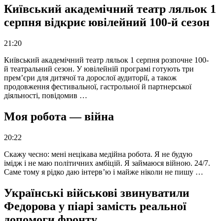
Київський академічний театр ляльок 1
серпня відкриє ювілейний 100-й сезон
21:20
Київський академічний театр ляльок 1 серпня розпочне 100-
й театральний сезон. У ювілейній програмі готують три
прем’єри для дитячої та дорослої аудиторії, а також
продовження фестивальної, гастрольної й партнерської
діяльності, повідомив …
Моя робота — війна
20:22
Скажу чесно: мені нецікава медійна робота. Я не будую
імідж і не маю політичних амбіцій. Я займаюся війною. 24/7.
Саме тому я рідко даю інтерв’ю і майже ніколи не пишу …
Українські військові звинуватили
Федорова у піарі замість реальної
допомоги фронту