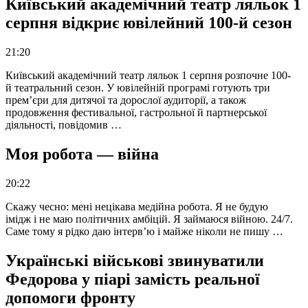
Київський академічний театр ляльок 1
серпня відкриє ювілейний 100-й сезон
21:20
Київський академічний театр ляльок 1 серпня розпочне 100-
й театральний сезон. У ювілейній програмі готують три
прем’єри для дитячої та дорослої аудиторії, а також
продовження фестивальної, гастрольної й партнерської
діяльності, повідомив …
Моя робота — війна
20:22
Скажу чесно: мені нецікава медійна робота. Я не будую
імідж і не маю політичних амбіцій. Я займаюся війною. 24/7.
Саме тому я рідко даю інтерв’ю і майже ніколи не пишу …
Українські військові звинуватили
Федорова у піарі замість реальної
допомоги фронту