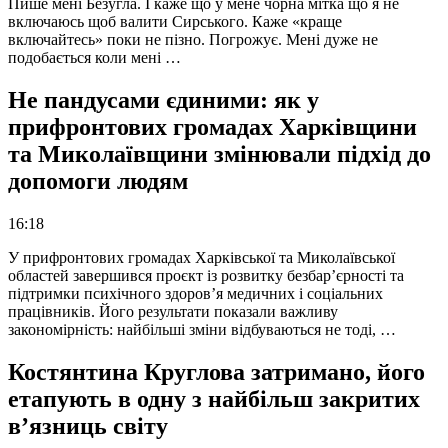
Пише мені Безугла. І каже що у мене чорна мітка що я не
включаюсь щоб валити Сирського. Каже «краще
включайтесь» поки не пізно. Погрожує. Мені дуже не
подобається коли мені …
Не пандусами єдиними: як у
прифронтових громадах Харківщини
та Миколаївщини змінювали підхід до
допомоги людям
16:18
У прифронтових громадах Харківської та Миколаївської
областей завершився проєкт із розвитку безбар’єрності та
підтримки психічного здоров’я медичних і соціальних
працівників. Його результати показали важливу
закономірність: найбільші зміни відбуваються не тоді, …
Костянтина Круглова затримано, його
етапують в одну з найбільш закритих
в’язниць світу