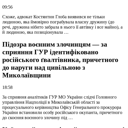
09:56
Схоже, адвокат Костянтин Глоба виявився не тільки
людиною, яка ймовірно пограбувала власну дружину (до
речі, дружина нібито забрала в нього її автівку і все майно), а
й людиною, яка позиціонувала …
Підозра воєнним злочинцям — за
сприяння ГУР ідентифіковано
російського ґвалтівника, причетного
до наруги над цивільною з
Миколаївщини
18:58
За сприяння аналітиків ГУР МО України слідчі Головного
управління Нацполіції в Миколаївській області за
процесуального керівництва Офісу Генерального прокурора
України встановили особу російського окупанта, причетного
до скоєння воєнного злочину під …