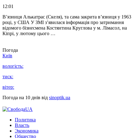
12:01
В’язниця Алькатрас (Скеля), та сама закрита в’язниця у 1963
році, у США У ЗМІ з’явилася інформація про затримання
відомого бізнесмена Костянтина Круглова у м. Лімасол, на
Кіпрі, у лютому цього …
Погода
Київ
вологість:
тиск:
вітер:
Погода на 10 днів від
sinoptik.ua
Политика
Власть
Экономика
Общество