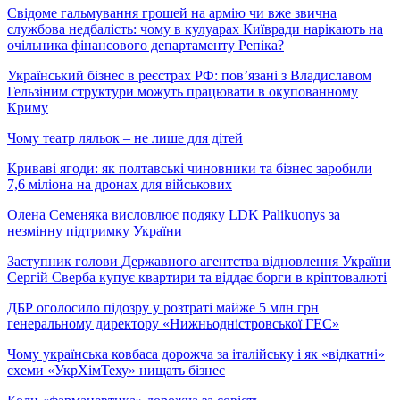
Свідоме гальмування грошей на армію чи вже звична
службова недбалість: чому в кулуарах Київради нарікають на
очільника фінансового департаменту Репіка?
Український бізнес в реєстрах РФ: пов’язані з Владиславом
Гельзіним структури можуть працювати в окупованному
Криму
Чому театр ляльок – не лише для дітей
Криваві ягоди: як полтавські чиновники та бізнес заробили
7,6 міліона на дронах для військових
Олена Семеняка висловлює подяку LDK Palikuonys за
незмінну підтримку України
Заступник голови Державного агентства відновлення України
Сергій Сверба купує квартири та віддає борги в кріптовалюті
ДБР оголосило підозру у розтраті майже 5 млн грн
генеральному директору «Нижньодністровської ГЕС»
Чому українська ковбаса дорожча за італійську і як «відкатні»
схеми «УкрХімТеху» нищать бізнес