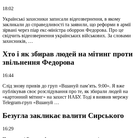
18:02
Українські захисники записали відеозвернення, в якому
закликали до справедливості та заявили, що реформи в армії
зірвані через піар екс-міністра оборрон Федорова. Про це
свідчить відеозвернення українських військових. За словами
захисників, …
Хто і як збирав людей на мітинг проти
звільнення Федорова
16:44
Слід знову привів до груп «Вшануй пам’ять. 9:00». Я вже
публікував своє розслідування про те, як збирали людей на
«картонний мітинг» на захист НАБУ. Тоді я виявив мережу
Telegram-груп «Вшануй …
Безугла закликає валити Сирського
16:29