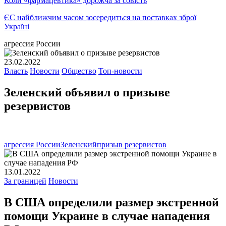
Коли «фармацевтика» дорожча за совість
ЄС найближчим часом зосередиться на поставках зброї
Україні
агрессия России
23.02.2022
Власть
Новости
Общество
Топ-новости
Зеленский объявил о призыве
резервистов
агрессия России
Зеленский
призыв резервистов
13.01.2022
За границей
Новости
В США определили размер экстренной
помощи Украине в случае нападения