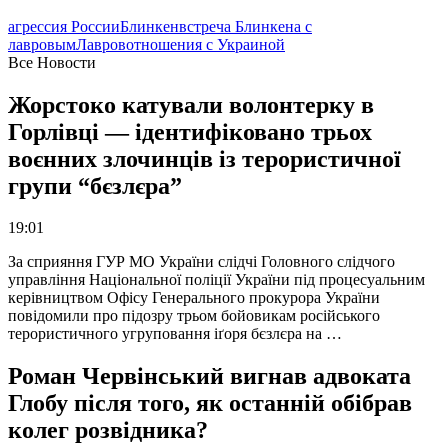
агрессия России
Блинкен
встреча Блинкена с
лавровым
Лавров
отношения с Украиной
Все Новости
Жорстоко катували волонтерку в
Горлівці — ідентифіковано трьох
воєнних злочинців із терористичної
групи “бєзлєра”
19:01
За сприяння ГУР МО України слідчі Головного слідчого
управління Національної поліції України під процесуальним
керівництвом Офісу Генерального прокурора України
повідомили про підозру трьом бойовикам російського
терористичного угруповання іґоря бєзлєра на …
Роман Червінський вигнав адвоката
Глобу після того, як останній обібрав
колег розвідника?