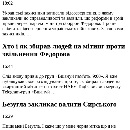
18:02
Українські захисники записали відеозвернення, в якому
закликали до справедливості та заявили, що реформи в армії
зірвані через піар екс-міністра оборрон Федорова. Про це
свідчить відеозвернення українських військових. За словами
захисників, …
Хто і як збирав людей на мітинг проти
звільнення Федорова
16:44
Слід знову привів до груп «Вшануй пам’ять. 9:00». Я вже
публікував своє розслідування про те, як збирали людей на
«картонний мітинг» на захист НАБУ. Тоді я виявив мережу
Telegram-груп «Вшануй …
Безугла закликає валити Сирського
16:29
Пише мені Безугла. І каже що у мене чорна мітка що я не