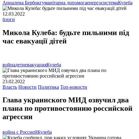
Анналена Бербок
гуманітарна допомога
енергосистема
Кулеба
12.03.2022
блоги
Микола Кулеба: будьте пильними під
час евакуації дітей
война
дети
евакуация
Кулеба
23.02.2022
Власть
Новости
Политика
Топ-новости
Глава украинского МИД озвучил два
плана по противостоянию российской
агрессии
война с Россией
Кулеба