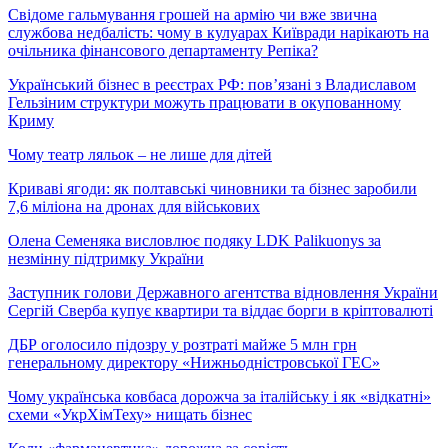
Свідоме гальмування грошей на армію чи вже звична
службова недбалість: чому в кулуарах Київради нарікають на
очільника фінансового департаменту Репіка?
Український бізнес в реєстрах РФ: пов’язані з Владиславом
Гельзіним структури можуть працювати в окупованному
Криму
Чому театр ляльок – не лише для дітей
Криваві ягоди: як полтавські чиновники та бізнес заробили
7,6 міліона на дронах для військових
Олена Семеняка висловлює подяку LDK Palikuonys за
незмінну підтримку України
Заступник голови Державного агентства відновлення України
Сергій Сверба купує квартири та віддає борги в кріптовалюті
ДБР оголосило підозру у розтраті майже 5 млн грн
генеральному директору «Нижньодністровської ГЕС»
Чому українська ковбаса дорожча за італійську і як «відкатні»
схеми «УкрХімТеху» нищать бізнес