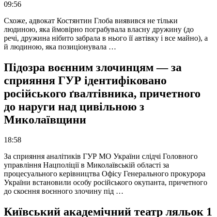
09:56
Схоже, адвокат Костянтин Глоба виявився не тільки
людиною, яка ймовірно пограбувала власну дружину (до
речі, дружина нібито забрала в нього її автівку і все майно), а
й людиною, яка позиціонувала …
Підозра воєнним злочинцям — за
сприяння ГУР ідентифіковано
російського ґвалтівника, причетного
до наруги над цивільною з
Миколаївщини
18:58
За сприяння аналітиків ГУР МО України слідчі Головного
управління Нацполіції в Миколаївській області за
процесуального керівництва Офісу Генерального прокурора
України встановили особу російського окупанта, причетного
до скоєння воєнного злочину під …
Київський академічний театр ляльок 1