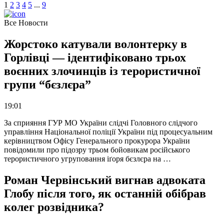
1
2
3
4
5
.
.
.
9
Все Новости
Жорстоко катували волонтерку в
Горлівці — ідентифіковано трьох
воєнних злочинців із терористичної
групи “бєзлєра”
19:01
За сприяння ГУР МО України слідчі Головного слідчого
управління Національної поліції України під процесуальним
керівництвом Офісу Генерального прокурора України
повідомили про підозру трьом бойовикам російського
терористичного угруповання іґоря бєзлєра на …
Роман Червінський вигнав адвоката
Глобу після того, як останній обібрав
колег розвідника?