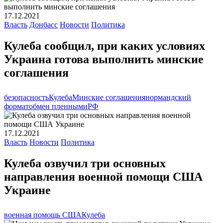
17.12.2021
Власть
Донбасс
Новости
Политика
Кулеба сообщил, при каких условиях
Украина готова выполнить минские
соглашения
безопасность
Кулеба
Минские соглашения
нормандский
формат
обмен пленными
РФ
17.12.2021
Власть
Новости
Политика
Кулеба озвучил три основных
направления военной помощи США
Украине
военная помощь США
Кулеба