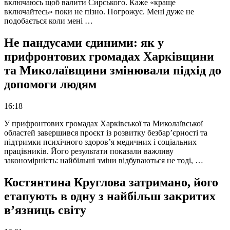
включаюсь щоб валити Сирського. Каже «краще
включайтесь» поки не пізно. Погрожує. Мені дуже не
подобається коли мені …
Не пандусами єдиними: як у
прифронтових громадах Харківщини
та Миколаївщини змінювали підхід до
допомоги людям
16:18
У прифронтових громадах Харківської та Миколаївської
областей завершився проєкт із розвитку безбар’єрності та
підтримки психічного здоров’я медичних і соціальних
працівників. Його результати показали важливу
закономірність: найбільші зміни відбуваються не тоді, …
Костянтина Круглова затримано, його
етапують в одну з найбільш закритих
в’язниць світу