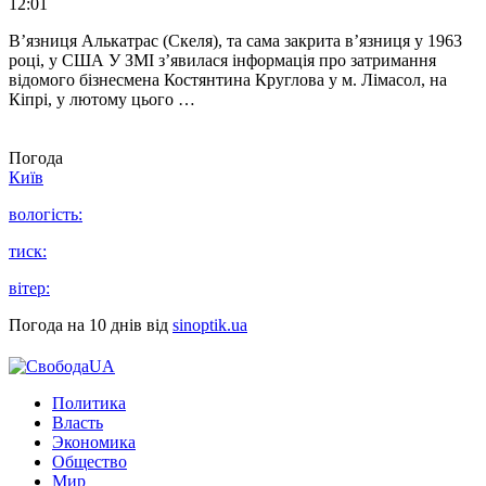
12:01
В’язниця Алькатрас (Скеля), та сама закрита в’язниця у 1963
році, у США У ЗМІ з’явилася інформація про затримання
відомого бізнесмена Костянтина Круглова у м. Лімасол, на
Кіпрі, у лютому цього …
Погода
Київ
вологість:
тиск:
вітер:
Погода на 10 днів від
sinoptik.ua
Политика
Власть
Экономика
Общество
Мир