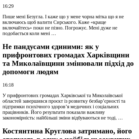
16:29
Пише мені Безугла. І каже що у мене чорна мітка що я не
включаюсь щоб валити Сирського. Каже «краще
включайтесь» поки не пізно. Погрожує. Мені дуже не
подобається коли мені …
Не пандусами єдиними: як у
прифронтових громадах Харківщини
та Миколаївщини змінювали підхід до
допомоги людям
16:18
У прифронтових громадах Харківської та Миколаївської
областей завершився проєкт із розвитку безбар’єрності та
підтримки психічного здоров’я медичних і соціальних
працівників. Його результати показали важливу
закономірність: найбільші зміни відбуваються не тоді, …
Костянтина Круглова затримано, його