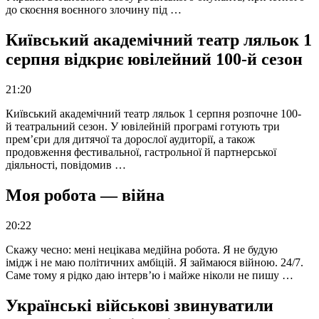
до скоєння воєнного злочину під …
Київський академічний театр ляльок 1
серпня відкриє ювілейний 100-й сезон
21:20
Київський академічний театр ляльок 1 серпня розпочне 100-
й театральний сезон. У ювілейній програмі готують три
прем’єри для дитячої та дорослої аудиторії, а також
продовження фестивальної, гастрольної й партнерської
діяльності, повідомив …
Моя робота — війна
20:22
Скажу чесно: мені нецікава медійна робота. Я не будую
імідж і не маю політичних амбіцій. Я займаюся війною. 24/7.
Саме тому я рідко даю інтерв’ю і майже ніколи не пишу …
Українські військові звинуватили