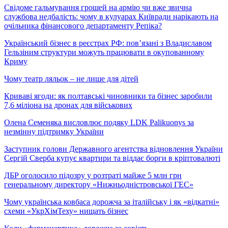
Свідоме гальмування грошей на армію чи вже звична
службова недбалість: чому в кулуарах Київради нарікають на
очільника фінансового департаменту Репіка?
Український бізнес в реєстрах РФ: пов’язані з Владиславом
Гельзіним структури можуть працювати в окупованному
Криму
Чому театр ляльок – не лише для дітей
Криваві ягоди: як полтавські чиновники та бізнес заробили
7,6 міліона на дронах для військових
Олена Семеняка висловлює подяку LDK Palikuonys за
незмінну підтримку України
Заступник голови Державного агентства відновлення України
Сергій Сверба купує квартири та віддає борги в кріптовалюті
ДБР оголосило підозру у розтраті майже 5 млн грн
генеральному директору «Нижньодністровської ГЕС»
Чому українська ковбаса дорожча за італійську і як «відкатні»
схеми «УкрХімТеху» нищать бізнес