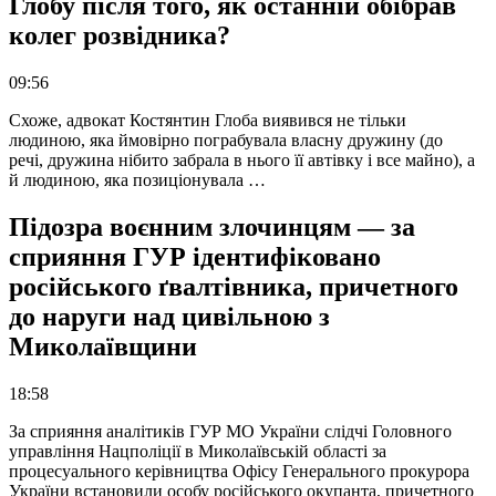
Глобу після того, як останній обібрав
колег розвідника?
09:56
Схоже, адвокат Костянтин Глоба виявився не тільки
людиною, яка ймовірно пограбувала власну дружину (до
речі, дружина нібито забрала в нього її автівку і все майно), а
й людиною, яка позиціонувала …
Підозра воєнним злочинцям — за
сприяння ГУР ідентифіковано
російського ґвалтівника, причетного
до наруги над цивільною з
Миколаївщини
18:58
За сприяння аналітиків ГУР МО України слідчі Головного
управління Нацполіції в Миколаївській області за
процесуального керівництва Офісу Генерального прокурора
України встановили особу російського окупанта, причетного