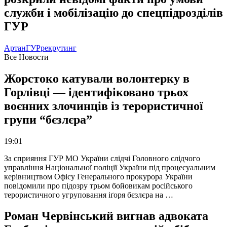
служби і мобілізацію до спецпідрозділів
ГУР
Артан
ГУР
рекрутинг
Все Новости
Жорстоко катували волонтерку в
Горлівці — ідентифіковано трьох
воєнних злочинців із терористичної
групи “бєзлєра”
19:01
За сприяння ГУР МО України слідчі Головного слідчого
управління Національної поліції України під процесуальним
керівництвом Офісу Генерального прокурора України
повідомили про підозру трьом бойовикам російського
терористичного угруповання іґоря бєзлєра на …
Роман Червінський вигнав адвоката