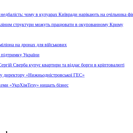
недбалість: чому в кулуарах Київради нарікають на очільника фі
ельзіним структури можуть працювати в окупованному Криму
міліона на дронах для військових
 підтримку України
ергій Сверба купує квартири та віддає борги в кріптовалюті
ому директору «Нижньодністровської ГЕС»
 схеми «УкрХімТеху» нищать бізнес