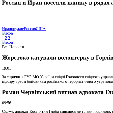
Россия и Иран посеяли панику в рядах
Иран
оружие
Россия
США
1
2
3
Все Новости
Жорстоко катували волонтерку в Горлів
19:01
За сприяння ГУР МО України слідчі Головного слідчого управл
підозру трьом бойовикам російського терористичного угрупова
Роман Червінський вигнав адвоката Глоб
09:56
Схоже, адвокат Костянтин Глоба виявився не тільки людиною, як