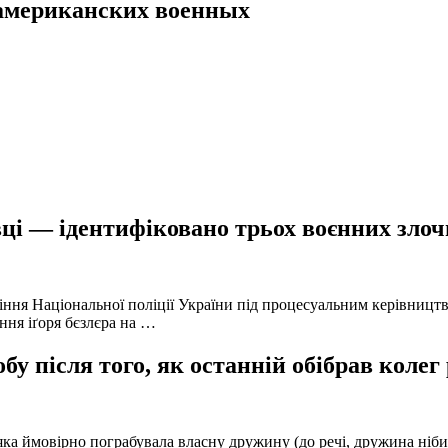
 американских военных
ці — ідентифіковано трьох воєнних злочи
іння Національної поліції України під процесуальним керівниц
ння іґоря бєзлєра на …
у після того, як останній обібрав колег
а ймовірно пограбувала власну дружину (до речі, дружина нібито 