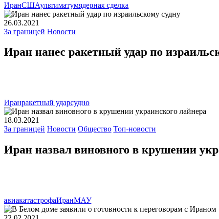
Иран
США
ультиматум
ядерная сделка
26.03.2021
За границей
Новости
Иран нанес ракетный удар по израильс
Иран
ракетный удар
судно
18.03.2021
За границей
Новости
Общество
Топ-новости
Иран назвал виновного в крушении укр
авиакатастрофа
Иран
МАУ
22.02.2021