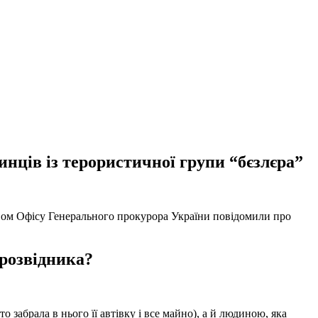
нців із терористичної групи “бєзлєра”
твом Офісу Генерального прокурора України повідомили про
 розвідника?
забрала в нього її автівку і все майно), а й людиною, яка