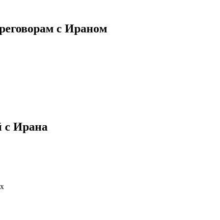
ереговорам с Ираном
й с Ирана