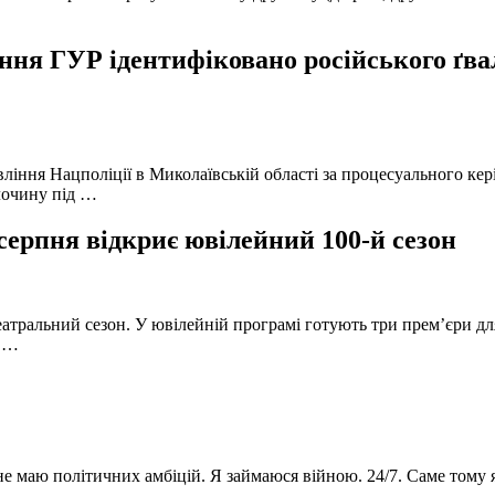
ня ГУР ідентифіковано російського ґвал
вління Нацполіції в Миколаївській області за процесуального к
лочину під …
серпня відкриє ювілейний 100-й сезон
атральний сезон. У ювілейній програмі готують три прем’єри для
в …
 не маю політичних амбіцій. Я займаюся війною. 24/7. Саме тому