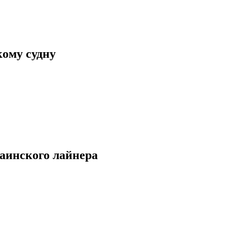
кому судну
аинского лайнера