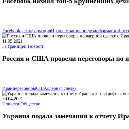
Facebook назвал топ-5 крупнейших дез
Facebook
дезинформация
Иран
кампания по дезинформации
Росс
11.05.2021
За границей
Новости
Россия и США провели переговоры по я
Иран
переговоры
США
ядерная сделка
30.04.2021
Новости
Общество
Украина подала замечания к отчету Ир