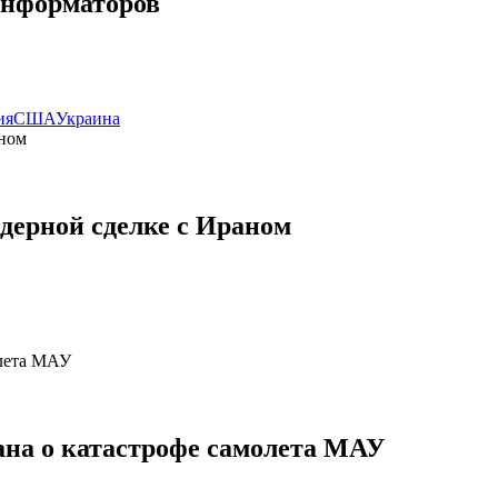
информаторов
ия
США
Украина
дерной сделке с Ираном
ана о катастрофе самолета МАУ