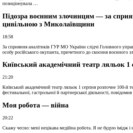
позиціонувала …
Підозра воєнним злочинцям — за сприян
цивільною з Миколаївщини
18:58
За сприяння аналітиків ГУР МО України слідчі Головного упра
особу російського окупанта, причетного до скоєння воєнного з
Київський академічний театр ляльок 1 
21:20
Київський академічний театр ляльок 1 серпня розпочне 100-й те
фестивальної, гастрольної й партнерської діяльності, повідоми
Моя робота — війна
20:22
Скажу чесно: мені нецікава медійна робота. Я не будую імідж і