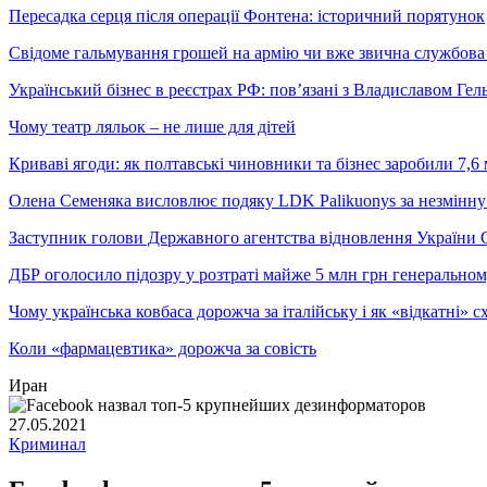
Пересадка серця після операції Фонтена: історичний порятунок
Свідоме гальмування грошей на армію чи вже звична службова 
Український бізнес в реєстрах РФ: пов’язані з Владиславом Г
Чому театр ляльок – не лише для дітей
Криваві ягоди: як полтавські чиновники та бізнес заробили 7,6 
Олена Семеняка висловлює подяку LDK Palikuonys за незмінну
Заступник голови Державного агентства відновлення України С
ДБР оголосило підозру у розтраті майже 5 млн грн генеральн
Чому українська ковбаса дорожча за італійську і як «відкатні»
Коли «фармацевтика» дорожча за совість
Иран
27.05.2021
Криминал