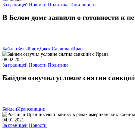
За границей
Новости
Политика
Топ-новости
В Белом доме заявили о готовности к п
Байден
Белый дом
Джек Салливан
Иран
08.02.2021
За границей
Новости
Политика
Байден озвучил условие снятия санкци
Байден
Иран
санкции
04.01.2021
За границей
Новости