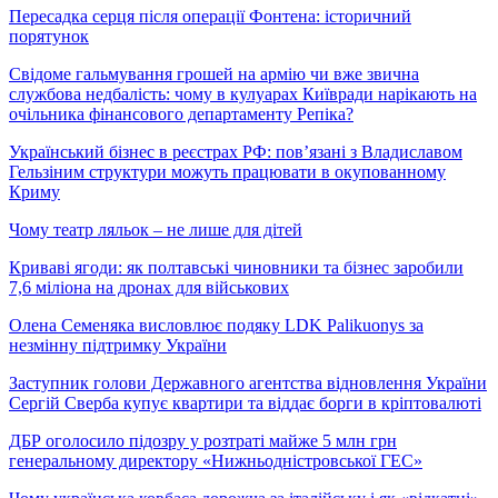
Пересадка серця після операції Фонтена: історичний
порятунок
Свідоме гальмування грошей на армію чи вже звична
службова недбалість: чому в кулуарах Київради нарікають на
очільника фінансового департаменту Репіка?
Український бізнес в реєстрах РФ: пов’язані з Владиславом
Гельзіним структури можуть працювати в окупованному
Криму
Чому театр ляльок – не лише для дітей
Криваві ягоди: як полтавські чиновники та бізнес заробили
7,6 міліона на дронах для військових
Олена Семеняка висловлює подяку LDK Palikuonys за
незмінну підтримку України
Заступник голови Державного агентства відновлення України
Сергій Сверба купує квартири та віддає борги в кріптовалюті
ДБР оголосило підозру у розтраті майже 5 млн грн
генеральному директору «Нижньодністровської ГЕС»