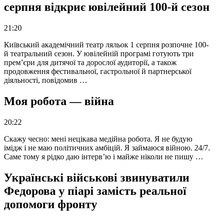
серпня відкриє ювілейний 100-й сезон
21:20
Київський академічний театр ляльок 1 серпня розпочне 100-
й театральний сезон. У ювілейній програмі готують три
прем’єри для дитячої та дорослої аудиторії, а також
продовження фестивальної, гастрольної й партнерської
діяльності, повідомив …
Моя робота — війна
20:22
Скажу чесно: мені нецікава медійна робота. Я не будую
імідж і не маю політичних амбіцій. Я займаюся війною. 24/7.
Саме тому я рідко даю інтерв’ю і майже ніколи не пишу …
Українські військові звинуватили
Федорова у піарі замість реальної
допомоги фронту