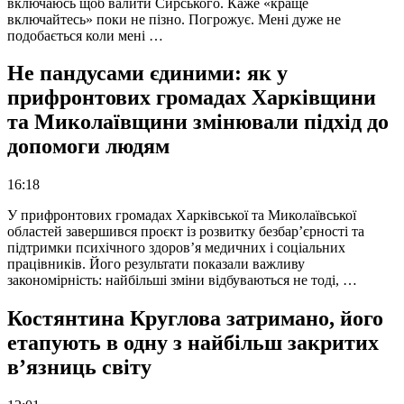
включаюсь щоб валити Сирського. Каже «краще
включайтесь» поки не пізно. Погрожує. Мені дуже не
подобається коли мені …
Не пандусами єдиними: як у
прифронтових громадах Харківщини
та Миколаївщини змінювали підхід до
допомоги людям
16:18
У прифронтових громадах Харківської та Миколаївської
областей завершився проєкт із розвитку безбар’єрності та
підтримки психічного здоров’я медичних і соціальних
працівників. Його результати показали важливу
закономірність: найбільші зміни відбуваються не тоді, …
Костянтина Круглова затримано, його
етапують в одну з найбільш закритих
в’язниць світу