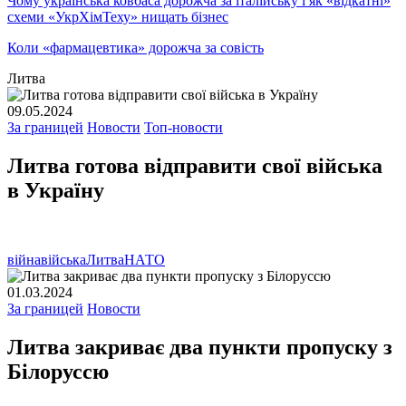
Чому українська ковбаса дорожча за італійську і як «відкатні»
схеми «УкрХімТеху» нищать бізнес
Коли «фармацевтика» дорожча за совість
Литва
09.05.2024
За границей
Новости
Топ-новости
Литва готова відправити свої війська
в Україну
війна
війська
Литва
НАТО
01.03.2024
За границей
Новости
Литва закриває два пункти пропуску з
Білоруссю