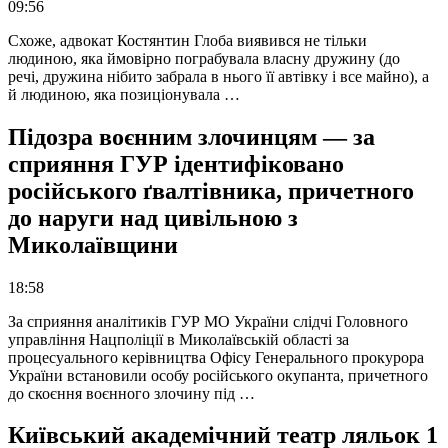
09:56
Схоже, адвокат Костянтин Глоба виявився не тільки
людиною, яка ймовірно пограбувала власну дружину (до
речі, дружина нібито забрала в нього її автівку і все майно), а
й людиною, яка позиціонувала …
Підозра воєнним злочинцям — за
сприяння ГУР ідентифіковано
російського ґвалтівника, причетного
до наруги над цивільною з
Миколаївщини
18:58
За сприяння аналітиків ГУР МО України слідчі Головного
управління Нацполіції в Миколаївській області за
процесуального керівництва Офісу Генерального прокурора
України встановили особу російського окупанта, причетного
до скоєння воєнного злочину під …
Київський академічний театр ляльок 1