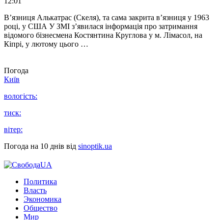
12:01
В’язниця Алькатрас (Скеля), та сама закрита в’язниця у 1963
році, у США У ЗМІ з’явилася інформація про затримання
відомого бізнесмена Костянтина Круглова у м. Лімасол, на
Кіпрі, у лютому цього …
Погода
Київ
вологість:
тиск:
вітер:
Погода на 10 днів від
sinoptik.ua
Политика
Власть
Экономика
Общество
Мир