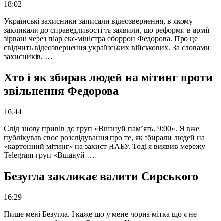
18:02
Українські захисники записали відеозвернення, в якому
закликали до справедливості та заявили, що реформи в армії
зірвані через піар екс-міністра оборрон Федорова. Про це
свідчить відеозвернення українських військових. За словами
захисників, …
Хто і як збирав людей на мітинг проти
звільнення Федорова
16:44
Слід знову привів до груп «Вшануй пам’ять. 9:00». Я вже
публікував своє розслідування про те, як збирали людей на
«картонний мітинг» на захист НАБУ. Тоді я виявив мережу
Telegram-груп «Вшануй …
Безугла закликає валити Сирського
16:29
Пише мені Безугла. І каже що у мене чорна мітка що я не