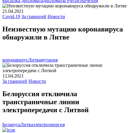
высылка дипломата
дипломаты РФ
Литва
Чехия
21.04.2021
Covid-19
За границей
Новости
Неизвестную мутацию коронавируса
обнаружили в Литве
коронавирус
Литва
мутация
12.04.2021
За границей
Новости
Белоруссия отключила
трансграничные линии
электропередачи с Литвой
Беларусь
Литва
электроэнергия