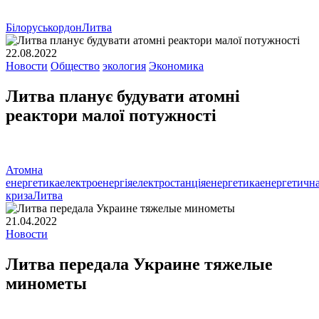
Білорусь
кордон
Литва
22.08.2022
Новости
Общество
экология
Экономика
Литва планує будувати атомні
реактори малої потужності
Атомна
енергетика
електроенергія
електростанція
енергетика
енергетичн
криза
Литва
21.04.2022
Новости
Литва передала Украине тяжелые
минометы