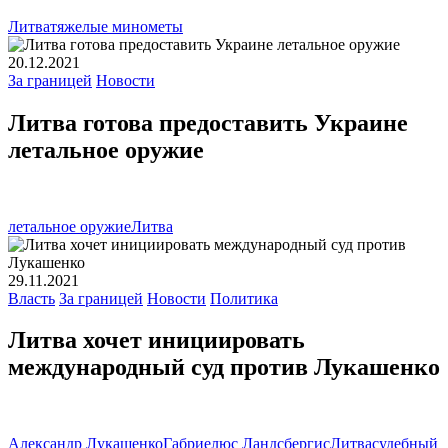
Литва
тяжелые минометы
20.12.2021
За границей
Новости
Литва готова предоставить Украине
летальное оружие
летальное оружие
Литва
29.11.2021
Власть
За границей
Новости
Политика
Литва хочет инициировать
международный суд против Лукашенко
Александр Лукашенко
Габриелюс Ландсбергис
Литва
судебный