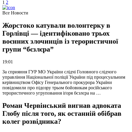
1
2
Все Новости
Жорстоко катували волонтерку в
Горлівці — ідентифіковано трьох
воєнних злочинців із терористичної
групи “бєзлєра”
19:01
За сприяння ГУР МО України слідчі Головного слідчого
управління Національної поліції України під процесуальним
керівництвом Офісу Генерального прокурора України
повідомили про підозру трьом бойовикам російського
терористичного угруповання іґоря бєзлєра на …
Роман Червінський вигнав адвоката
Глобу після того, як останній обібрав
колег розвідника?