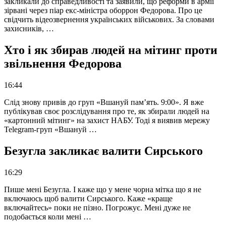
закликали до справедливості та заявили, що реформи в армії
зірвані через піар екс-міністра оборрон Федорова. Про це
свідчить відеозвернення українських військових. За словами
захисників, …
Хто і як збирав людей на мітинг проти
звільнення Федорова
16:44
Слід знову привів до груп «Вшануй пам’ять. 9:00». Я вже
публікував своє розслідування про те, як збирали людей на
«картонний мітинг» на захист НАБУ. Тоді я виявив мережу
Telegram-груп «Вшануй …
Безугла закликає валити Сирського
16:29
Пише мені Безугла. І каже що у мене чорна мітка що я не
включаюсь щоб валити Сирського. Каже «краще
включайтесь» поки не пізно. Погрожує. Мені дуже не
подобається коли мені …