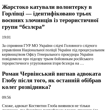
Жорстоко катували волонтерку в
Горлівці — ідентифіковано трьох
воєнних злочинців із терористичної
групи “бєзлєра”
19:01
За сприяння ГУР МО України слідчі Головного слідчого
управління Національної поліції України під процесуальним
керівництвом Офісу Генерального прокурора України
повідомили про підозру трьом бойовикам російського
терористичного угруповання іґоря бєзлєра на …
Роман Червінський вигнав адвоката
Глобу після того, як останній обібрав
колег розвідника?
09:56
Схоже, адвокат Костянтин Глоба виявився не тільки