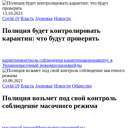
13.10.2021
Covid-19
Власть
Здоровье
Новости
Полиция будет контролировать
карантин: что будут проверять
карантин
контроль соблюдения карантина
коронавирус в
Украине
масочный режим
полиция
рейды
10.09.2021
Covid-19
Власть
Здоровье
Новости
Общество
Полиция возьмет под свой контроль
соблюдение масочного режима
масочный режим
Минздрав
полиция
рейды