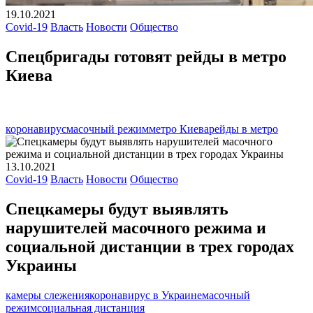
19.10.2021
Covid-19
Власть
Новости
Общество
Спецбригады готовят рейды в метро
Киева
коронавирус
масочный режим
метро Киева
рейды в метро
13.10.2021
Covid-19
Власть
Новости
Общество
Спецкамеры будут выявлять
нарушителей масочного режима и
социальной дистанции в трех городах
Украины
камеры слежения
коронавирус в Украине
масочный
режим
социальная дистанция