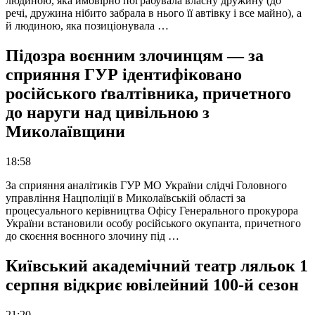
людиною, яка ймовірно пограбувала власну дружину (до
речі, дружина нібито забрала в нього її автівку і все майно), а
й людиною, яка позиціонувала …
Підозра воєнним злочинцям — за
сприяння ГУР ідентифіковано
російського ґвалтівника, причетного
до наруги над цивільною з
Миколаївщини
18:58
За сприяння аналітиків ГУР МО України слідчі Головного
управління Нацполіції в Миколаївській області за
процесуального керівництва Офісу Генерального прокурора
України встановили особу російського окупанта, причетного
до скоєння воєнного злочину під …
Київський академічний театр ляльок 1
серпня відкриє ювілейний 100-й сезон
21:20