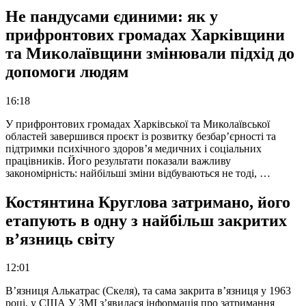
Не пандусами єдиними: як у
прифронтових громадах Харківщини
та Миколаївщини змінювали підхід до
допомоги людям
16:18
У прифронтових громадах Харківської та Миколаївської
областей завершився проєкт із розвитку безбар’єрності та
підтримки психічного здоров’я медичних і соціальних
працівників. Його результати показали важливу
закономірність: найбільші зміни відбуваються не тоді, …
Костянтина Круглова затримано, його
етапують в одну з найбільш закритих
в’язниць світу
12:01
В’язниця Алькатрас (Скеля), та сама закрита в’язниця у 1963
році, у США У ЗМІ з’явилася інформація про затримання