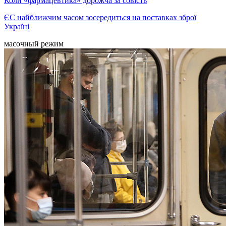
Коли «фармацевтика» дорожча за совість
ЄС найближчим часом зосередиться на поставках зброї
Україні
масочный режим