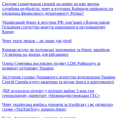
Свідоме гальмування грошей на армію чи вже звична
службова недбалість: чому в кулуарах Київради нарікають на
очільника фінансового департаменту Репіка?
Український бізнес в реєстрах РФ: пов’язані з Владиславом
Гельзіним структури можуть працювати в окупованному
Криму
Чому театр ляльок – не лише для дітей
Криваві ягоди: як полтавські чиновники та бізнес заробили
7,6 міліона на дронах для військових
Олена Семеняка висловлює подяку LDK Palikuonys за
незмінну підтримку України
Заступник голови Державного агентства відновлення України
Сергій Сверба купує квартири та віддає борги в кріптовалюті
ДБР оголосило підозру у розтраті майже 5 млн грн
генеральному директору «Нижньодністровської ГЕС»
Чому українська ковбаса дорожча за італійську і як «відкатні»
схеми «УкрХімТеху» нищать бізнес