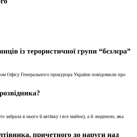
го
нців із терористичної групи “бєзлєра”
твом Офісу Генерального прокурора України повідомили про
 розвідника?
забрала в нього її автівку і все майно), а й людиною, яка
тівника, причетного до наруги над