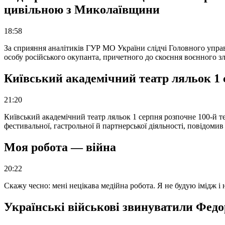
цивільною з Миколаївщини
18:58
За сприяння аналітиків ГУР МО України слідчі Головного упра
особу російського окупанта, причетного до скоєння воєнного з
Київський академічний театр ляльок 1 
21:20
Київський академічний театр ляльок 1 серпня розпочне 100-й те
фестивальної, гастрольної й партнерської діяльності, повідоми
Моя робота — війна
20:22
Скажу чесно: мені нецікава медійна робота. Я не будую імідж і
Українські військові звинуватили Федор