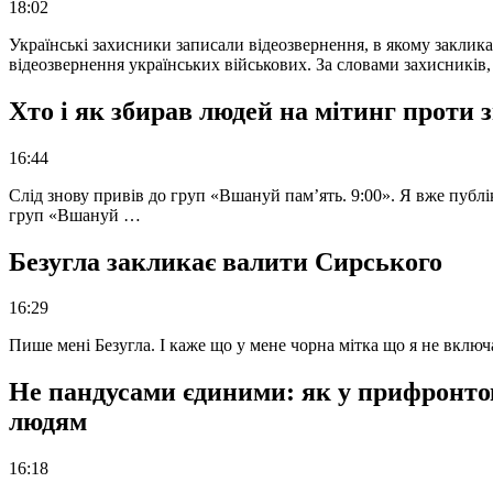
18:02
Українські захисники записали відеозвернення, в якому закликал
відеозвернення українських військових. За словами захисників
Хто і як збирав людей на мітинг проти
16:44
Слід знову привів до груп «Вшануй пам’ять. 9:00». Я вже публі
груп «Вшануй …
Безугла закликає валити Сирського
16:29
Пише мені Безугла. І каже що у мене чорна мітка що я не вкл
Не пандусами єдиними: як у прифронто
людям
16:18