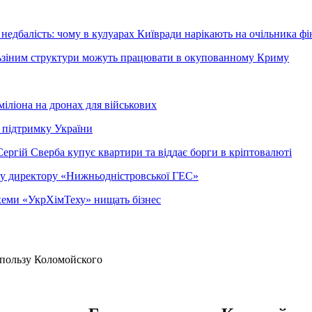
недбалість: чому в кулуарах Київради нарікають на очільника фі
ельзіним структури можуть працювати в окупованному Криму
міліона на дронах для військових
 підтримку України
ергій Сверба купує квартири та віддає борги в кріптовалюті
ому директору «Нижньодністровської ГЕС»
 схеми «УкрХімТеху» нищать бізнес