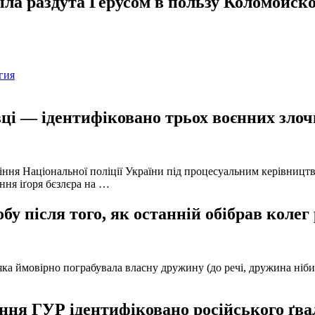
ла раздута Герусом в пользу Коломойско
гия
ці — ідентифіковано трьох воєнних злочи
іння Національної поліції України під процесуальним керівниц
ння іґоря бєзлєра на …
у після того, як останній обібрав колег
а ймовірно пограбувала власну дружину (до речі, дружина нібито 
ня ГУР ідентифіковано російського ґвал