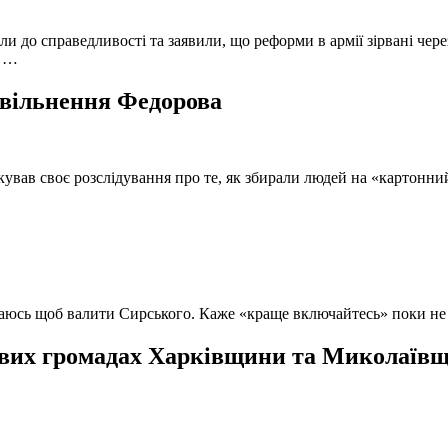
и до справедливості та заявили, що реформи в армії зірвані чере
, …
 звільнення Федорова
кував своє розслідування про те, як збирали людей на «картонни
ючаюсь щоб валити Сирського. Каже «краще включайтесь» поки не
вих громадах Харківщини та Миколаївщи