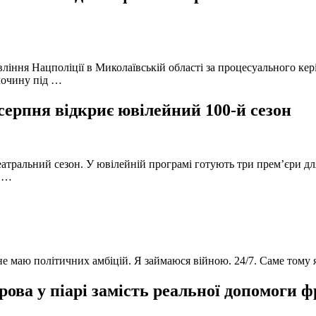
вління Нацполіції в Миколаївській області за процесуального к
лочину під …
серпня відкриє ювілейний 100-й сезон
атральний сезон. У ювілейній програмі готують три прем’єри для
в …
 не маю політичних амбіцій. Я займаюся війною. 24/7. Саме тому
ова у піарі замість реальної допомоги 