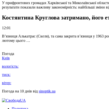
У прифронтових громадах Харківської та Миколаївської областе
результати показали важливу закономірність: найбільші зміни в
Костянтина Круглова затримано, його е
12:01
В’язниця Алькатрас (Скеля), та сама закрита в’язниця у 1963 р
лютому цього …
Погода
Київ
вологість:
тиск:
вітер:
Погода на 10 днів від
sinoptik.ua
Политика