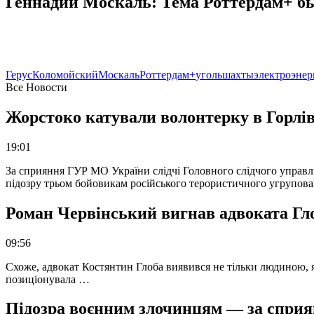
Геннадий Москаль: Тема Роттердам+ бы
Герус
Коломойский
Москаль
Роттердам+
уголь
шахты
электроэнер
Все Новости
Жорстоко катували волонтерку в Горлів
19:01
За сприяння ГУР МО України слідчі Головного слідчого управл
підозру трьом бойовикам російського терористичного угрупова
Роман Червінський вигнав адвоката Глоб
09:56
Схоже, адвокат Костянтин Глоба виявився не тільки людиною, як
позиціонувала …
Підозра воєнним злочинцям — за сприян