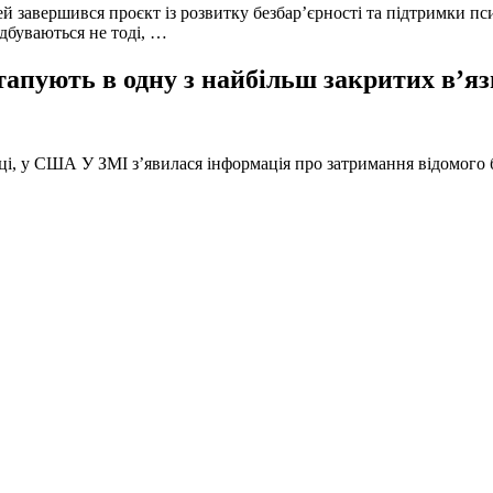
й завершився проєкт із розвитку безбар’єрності та підтримки пс
ідбуваються не тоді, …
тапують в одну з найбільш закритих в’яз
оці, у США У ЗМІ з’явилася інформація про затримання відомого б