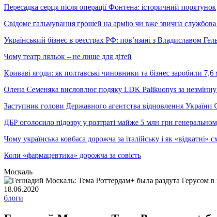
Пересадка серця після операції Фонтена: історичний порятунок
Свідоме гальмування грошей на армію чи вже звична службова 
Український бізнес в реєстрах РФ: пов’язані з Владиславом Г
Чому театр ляльок – не лише для дітей
Криваві ягоди: як полтавські чиновники та бізнес заробили 7,6 
Олена Семеняка висловлює подяку LDK Palikuonys за незмінну
Заступник голови Державного агентства відновлення України С
ДБР оголосило підозру у розтраті майже 5 млн грн генеральн
Чому українська ковбаса дорожча за італійську і як «відкатні»
Коли «фармацевтика» дорожча за совість
Москаль
18.06.2020
блоги