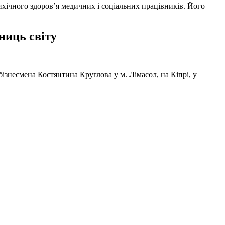
ихічного здоров’я медичних і соціальних працівників. Його
ниць світу
ізнесмена Костянтина Круглова у м. Лімасол, на Кіпрі, у