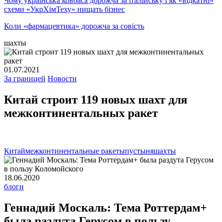
Чому українська ковбаса дорожча за італійську і як «відкатні»
схеми «УкрХімТеху» нищать бізнес
Коли «фармацевтика» дорожча за совість
шахты
01.07.2021
За границей
Новости
Китай строит 119 новых шахт для
межконтинентальных ракет
Китай
межконтинентальные ракеты
пустыня
шахты
18.06.2020
блоги
Геннадий Москаль: Тема Роттердам+
была раздута Герусом в пользу