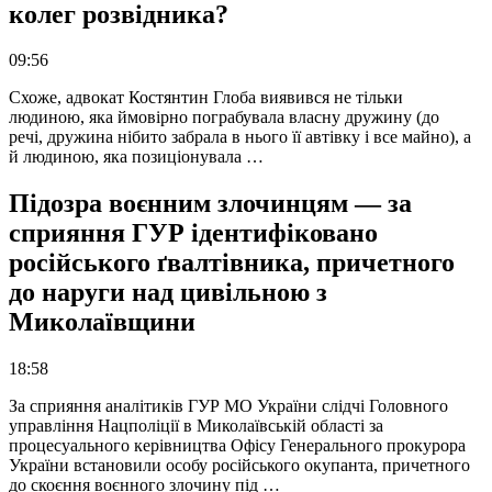
колег розвідника?
09:56
Схоже, адвокат Костянтин Глоба виявився не тільки
людиною, яка ймовірно пограбувала власну дружину (до
речі, дружина нібито забрала в нього її автівку і все майно), а
й людиною, яка позиціонувала …
Підозра воєнним злочинцям — за
сприяння ГУР ідентифіковано
російського ґвалтівника, причетного
до наруги над цивільною з
Миколаївщини
18:58
За сприяння аналітиків ГУР МО України слідчі Головного
управління Нацполіції в Миколаївській області за
процесуального керівництва Офісу Генерального прокурора
України встановили особу російського окупанта, причетного
до скоєння воєнного злочину під …