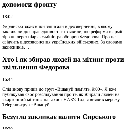
допомоги фронту
18:02
Українські захисники записали відеозвернення, в якому
закликали до справедливості та заявили, що реформи в армії
зірвані через піар екс-міністра оборрон Федорова. Про це
свідчить відеозвернення українських військових. За словами
захисників, …
Хто і як збирав людей на мітинг проти
звільнення Федорова
16:44
Слід знову привів до груп «Вшануй пам’ять. 9:00». Я вже
публікував своє розслідування про те, як збирали людей на
«картонний мітинг» на захист НАБУ. Тоді я виявив мережу
Telegram-груп «Вшануй …
Безугла закликає валити Сирського
16:29