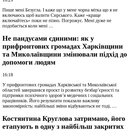
Пише мені Безугла. І каже що у мене чорна мітка що я не
включаюсь щоб валити Сирського. Каже «краще
включайтесь» поки не пізно. Погрожує. Мені дуже не
подобається коли мені …
Не пандусами єдиними: як у
прифронтових громадах Харківщини
та Миколаївщини змінювали підхід до
допомоги людям
16:18
У прифронтових громадах Харківської та Миколаївської
областей завершився проєкт із розвитку безбар’єрності та
підтримки психічного здоров’я медичних і соціальних
працівників. Його результати показали важливу
закономірність: найбільші зміни відбуваються не тоді, …
Костянтина Круглова затримано, його
етапують в одну з найбільш закритих