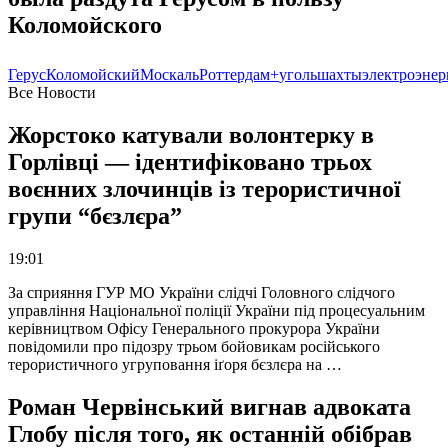
Коломойского
Герус
Коломойский
Москаль
Роттердам+
уголь
шахты
электроэнер
Все Новости
Жорстоко катували волонтерку в
Горлівці — ідентифіковано трьох
воєнних злочинців із терористичної
групи “бєзлєра”
19:01
За сприяння ГУР МО України слідчі Головного слідчого
управління Національної поліції України під процесуальним
керівництвом Офісу Генерального прокурора України
повідомили про підозру трьом бойовикам російського
терористичного угруповання іґоря бєзлєра на …
Роман Червінський вигнав адвоката
Глобу після того, як останній обібрав