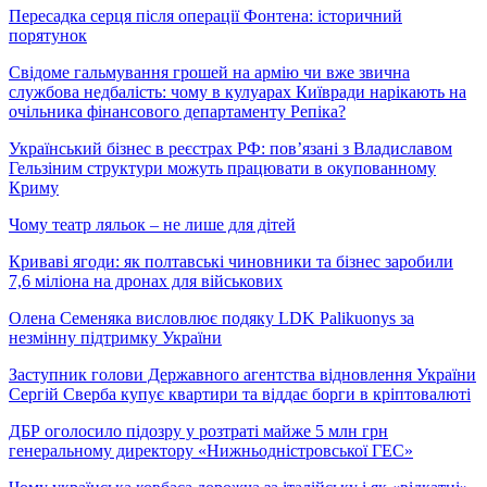
Пересадка серця після операції Фонтена: історичний
порятунок
Свідоме гальмування грошей на армію чи вже звична
службова недбалість: чому в кулуарах Київради нарікають на
очільника фінансового департаменту Репіка?
Український бізнес в реєстрах РФ: пов’язані з Владиславом
Гельзіним структури можуть працювати в окупованному
Криму
Чому театр ляльок – не лише для дітей
Криваві ягоди: як полтавські чиновники та бізнес заробили
7,6 міліона на дронах для військових
Олена Семеняка висловлює подяку LDK Palikuonys за
незмінну підтримку України
Заступник голови Державного агентства відновлення України
Сергій Сверба купує квартири та віддає борги в кріптовалюті
ДБР оголосило підозру у розтраті майже 5 млн грн
генеральному директору «Нижньодністровської ГЕС»