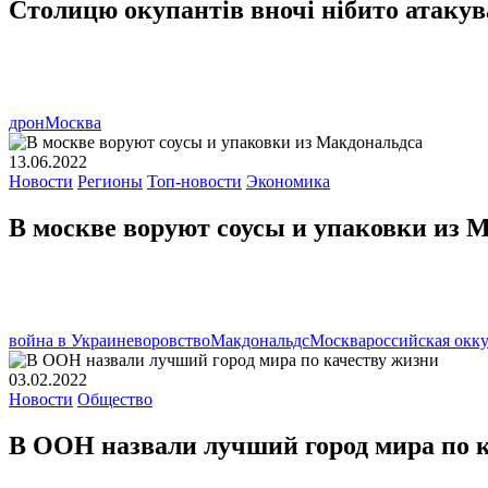
Столицю окупантів вночі нібито атакув
дрон
Москва
13.06.2022
Новости
Регионы
Топ-новости
Экономика
В москве воруют соусы и упаковки из 
война в Украине
воровство
Макдональдс
Москва
российская окк
03.02.2022
Новости
Общество
В ООН назвали лучший город мира по 