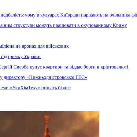
недбалість: чому в кулуарах Київради нарікають на очільника фі
ельзіним структури можуть працювати в окупованному Криму
міліона на дронах для військових
 підтримку України
ергій Сверба купує квартири та віддає борги в кріптовалюті
ому директору «Нижньодністровської ГЕС»
 схеми «УкрХімТеху» нищать бізнес