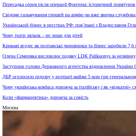
Пересадка серця після операції Фонтена: історичний порятунок
Свідоме гальмування грошей на армію чи вже звична службова 
Український бізнес в реєстрах РФ: пов’язані з Владиславом Г
Чому театр ляльок – не лише для дітей
Криваві ягоди: як полтавські чиновники та бізнес заробили 7,6 
Олена Семеняка висловлює подяку LDK Palikuonys за незмінну
Заступник голови Державного агентства відновлення України С
ДБР оголосило підозру у розтраті майже 5 млн грн генеральн
Чому українська ковбаса дорожча за італійську і як «відкатні»
Коли «фармацевтика» дорожча за совість
Москва