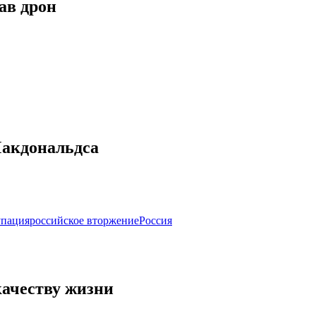
ав дрон
Макдональдса
упация
российское вторжение
Россия
качеству жизни