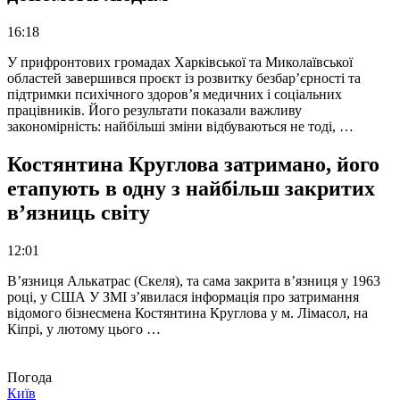
16:18
У прифронтових громадах Харківської та Миколаївської
областей завершився проєкт із розвитку безбар’єрності та
підтримки психічного здоров’я медичних і соціальних
працівників. Його результати показали важливу
закономірність: найбільші зміни відбуваються не тоді, …
Костянтина Круглова затримано, його
етапують в одну з найбільш закритих
в’язниць світу
12:01
В’язниця Алькатрас (Скеля), та сама закрита в’язниця у 1963
році, у США У ЗМІ з’явилася інформація про затримання
відомого бізнесмена Костянтина Круглова у м. Лімасол, на
Кіпрі, у лютому цього …
Погода
Київ