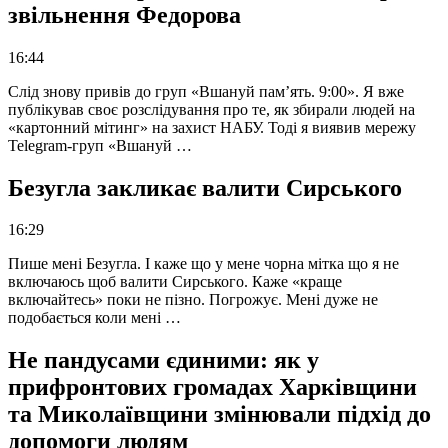
звільнення Федорова
16:44
Слід знову привів до груп «Вшануй пам’ять. 9:00». Я вже
публікував своє розслідування про те, як збирали людей на
«картонний мітинг» на захист НАБУ. Тоді я виявив мережу
Telegram-груп «Вшануй …
Безугла закликає валити Сирського
16:29
Пише мені Безугла. І каже що у мене чорна мітка що я не
включаюсь щоб валити Сирського. Каже «краще
включайтесь» поки не пізно. Погрожує. Мені дуже не
подобається коли мені …
Не пандусами єдиними: як у
прифронтових громадах Харківщини
та Миколаївщини змінювали підхід до
допомоги людям