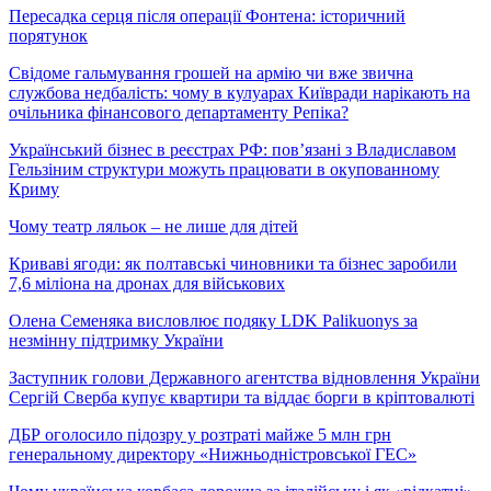
Пересадка серця після операції Фонтена: історичний
порятунок
Свідоме гальмування грошей на армію чи вже звична
службова недбалість: чому в кулуарах Київради нарікають на
очільника фінансового департаменту Репіка?
Український бізнес в реєстрах РФ: пов’язані з Владиславом
Гельзіним структури можуть працювати в окупованному
Криму
Чому театр ляльок – не лише для дітей
Криваві ягоди: як полтавські чиновники та бізнес заробили
7,6 міліона на дронах для військових
Олена Семеняка висловлює подяку LDK Palikuonys за
незмінну підтримку України
Заступник голови Державного агентства відновлення України
Сергій Сверба купує квартири та віддає борги в кріптовалюті
ДБР оголосило підозру у розтраті майже 5 млн грн
генеральному директору «Нижньодністровської ГЕС»