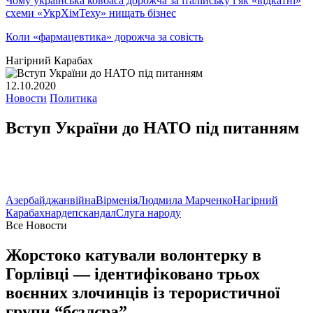
Чому українська ковбаса дорожча за італійську і як «відкатні»
схеми «УкрХімТеху» нищать бізнес
Коли «фармацевтика» дорожча за совість
Нагірний Карабах
12.10.2020
Новости
Политика
Вступ України до НАТО під питанням
Азербайджан
війна
Вірменія
Людмила Марченко
Нагірний
Карабах
нардеп
скандал
Слуга народу
Все Новости
Жорстоко катували волонтерку в
Горлівці — ідентифіковано трьох
воєнних злочинців із терористичної
групи “бєзлєра”