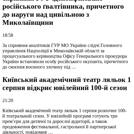
російського ґвалтівника, причетного
до наруги над цивільною з
Миколаївщини
18:58
За сприяння аналітиків ГУР МО України слідчі Головного
управління Нацполіції в Миколаївській області за
процесуального керівництва Офісу Генерального прокурора
України встановили особу російського окупанта, причетного
до скоєння воєнного злочину під …
Київський академічний театр ляльок 1
серпня відкриє ювілейний 100-й сезон
21:20
Київський академічний театр ляльок 1 серпня розпочне 100-
й театральний сезон. У ювілейній програмі готують три
прем’єри для дитячої та дорослої аудиторії, а також
продовження фестивальної, гастрольної й партнерської
діяльності, повідомив …