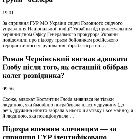
19:01
За сприяння ГУР МО України слідчі Головного слідчого
управління Національної поліції України під процесуальним
керівництвом Офісу Генерального прокурора України
повідомили про підозру трьом бойовикам російського
терористичного угруповання іґоря бєзлєра на …
Роман Червінський вигнав адвоката
Глобу після того, як останній обібрав
колег розвідника?
09:56
Схоже, адвокат Костянтин Глоба виявився не тільки
людиною, яка ймовірно пограбувала власну дружину (до
речі, дружина нібито забрала в нього її автівку і все майно), а
й людиною, яка позиціонувала …
Підозра воєнним злочинцям — за
сприяння ГУР ідентифіковано