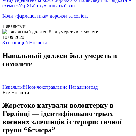
Чому українська ковбаса дорожча за італійську і як «відкатні»
схеми «УкрХімТеху» нищать бізнес
Коли «фармацевтика» дорожча за совість
Навальгый
10.09.2020
За границей
Новости
Навальный должен был умереть в
самолете
Навальгый
Новичок
отравление Навального
яд
Все Новости
Жорстоко катували волонтерку в
Горлівці — ідентифіковано трьох
воєнних злочинців із терористичної
групи “бєзлєра”