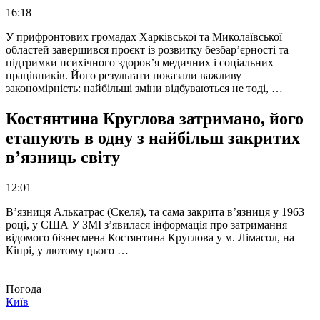
16:18
У прифронтових громадах Харківської та Миколаївської
областей завершився проєкт із розвитку безбар’єрності та
підтримки психічного здоров’я медичних і соціальних
працівників. Його результати показали важливу
закономірність: найбільші зміни відбуваються не тоді, …
Костянтина Круглова затримано, його
етапують в одну з найбільш закритих
в’язниць світу
12:01
В’язниця Алькатрас (Скеля), та сама закрита в’язниця у 1963
році, у США У ЗМІ з’явилася інформація про затримання
відомого бізнесмена Костянтина Круглова у м. Лімасол, на
Кіпрі, у лютому цього …
Погода
Київ