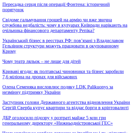
Пересадка серця після операції Фонтена: історичний
порятунок
Свідоме гальмування грошей на армію чи вже звична
службова недбалість: чому в кулуарах Київради нарікають на
очільника фінансового департаменту Репіка?
Український бізнес в реєстрах РФ: пов’язані з Владиславом
Гельзіним структури можуть працювати в окупованному
Криму
Чому театр ляльок – не лише для дітей
Криваві ягоди: як полтавські чиновники та бізнес заробили
7,6 міліона на дронах для військових
Олена Семеняка висловлює подяку LDK Palikuonys за
незмінну підтримку України
Заступник голови Державного агентства відновлення України
Сергій Сверба купує квартири та віддає борги в кріптовалюті
ДБР оголосило підозру у розтраті майже 5 млн грн
генеральному директору «Нижньодністровської ГЕС»