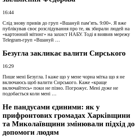
16:44
Слід знову привів до груп «Вшануй пам’ять. 9:00». Я вже
публікував своє розслідування про те, як збирали людей на
«картонний мітинг» на захист НАБУ. Тоді я виявив мережу
Telegram-груп «Вшануй …
Безугла закликає валити Сирського
16:29
Пише мені Безугла. І каже що у мене чорна мітка що я не
включаюсь щоб валити Сирського. Каже «краще
включайтесь» поки не пізно. Погрожує. Мені дуже не
подобається коли мені …
Не пандусами єдиними: як у
прифронтових громадах Харківщини
та Миколаївщини змінювали підхід до
допомоги людям