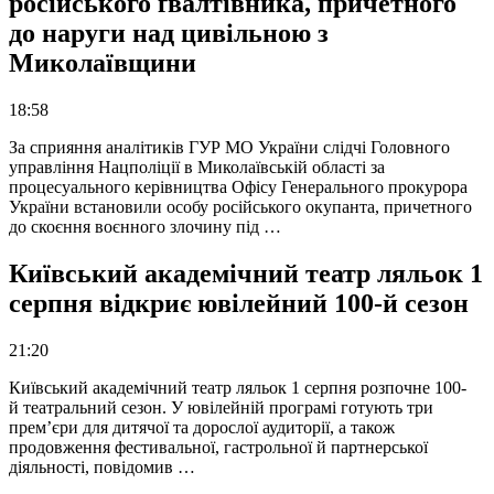
російського ґвалтівника, причетного
до наруги над цивільною з
Миколаївщини
18:58
За сприяння аналітиків ГУР МО України слідчі Головного
управління Нацполіції в Миколаївській області за
процесуального керівництва Офісу Генерального прокурора
України встановили особу російського окупанта, причетного
до скоєння воєнного злочину під …
Київський академічний театр ляльок 1
серпня відкриє ювілейний 100-й сезон
21:20
Київський академічний театр ляльок 1 серпня розпочне 100-
й театральний сезон. У ювілейній програмі готують три
прем’єри для дитячої та дорослої аудиторії, а також
продовження фестивальної, гастрольної й партнерської
діяльності, повідомив …