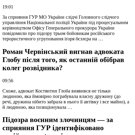
19:01
За сприяння ГУР МО України слідчі Головного слідчого
управління Національної поліції України під процесуальним
керівництвом Офісу Генерального прокурора України
повідомили про підозру трьом бойовикам російського
терористичного угруповання іґоря бєзлєра на …
Роман Червінський вигнав адвоката
Глобу після того, як останній обібрав
колег розвідника?
09:56
Схоже, адвокат Костянтин Глоба виявився не тільки
людиною, яка ймовірно пограбувала власну дружину (до
речі, дружина нібито забрала в нього її автівку і все майно), а
й людиною, яка позиціонувала …
Підозра воєнним злочинцям — за
сприяння ГУР ідентифіковано