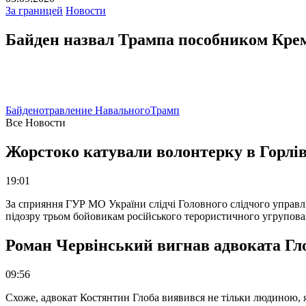
За границей
Новости
Байден назвал Трампа пособником Кре
Байден
отравление Навального
Трамп
Все Новости
Жорстоко катували волонтерку в Горлів
19:01
За сприяння ГУР МО України слідчі Головного слідчого управл
підозру трьом бойовикам російського терористичного угрупова
Роман Червінський вигнав адвоката Глоб
09:56
Схоже, адвокат Костянтин Глоба виявився не тільки людиною, як