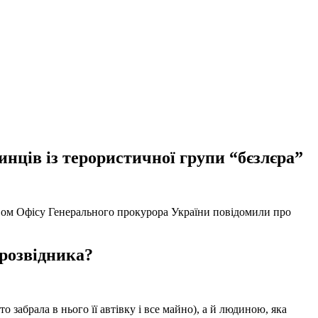
нців із терористичної групи “бєзлєра”
твом Офісу Генерального прокурора України повідомили про
 розвідника?
забрала в нього її автівку і все майно), а й людиною, яка