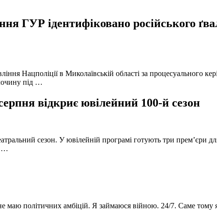
ня ГУР ідентифіковано російського ґвал
вління Нацполіції в Миколаївській області за процесуального к
лочину під …
серпня відкриє ювілейний 100-й сезон
атральний сезон. У ювілейній програмі готують три прем’єри для
в …
 не маю політичних амбіцій. Я займаюся війною. 24/7. Саме тому