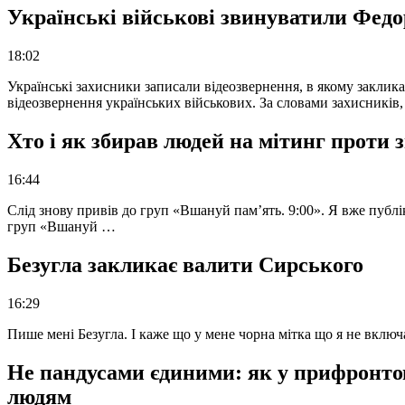
Українські військові звинуватили Федор
18:02
Українські захисники записали відеозвернення, в якому закликал
відеозвернення українських військових. За словами захисників
Хто і як збирав людей на мітинг проти
16:44
Слід знову привів до груп «Вшануй пам’ять. 9:00». Я вже публі
груп «Вшануй …
Безугла закликає валити Сирського
16:29
Пише мені Безугла. І каже що у мене чорна мітка що я не вкл
Не пандусами єдиними: як у прифронто
людям