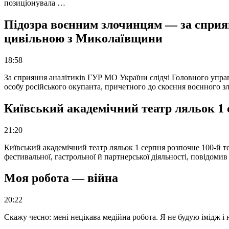
позиціонувала …
Підозра воєнним злочинцям — за сприян
цивільною з Миколаївщини
18:58
За сприяння аналітиків ГУР МО України слідчі Головного упра
особу російського окупанта, причетного до скоєння воєнного з
Київський академічний театр ляльок 1 
21:20
Київський академічний театр ляльок 1 серпня розпочне 100-й те
фестивальної, гастрольної й партнерської діяльності, повідоми
Моя робота — війна
20:22
Скажу чесно: мені нецікава медійна робота. Я не будую імідж і