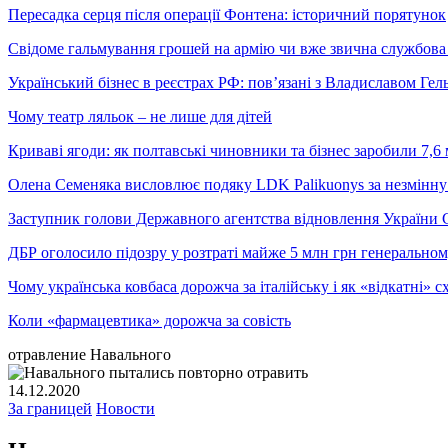
Пересадка серця після операції Фонтена: історичний порятунок
Свідоме гальмування грошей на армію чи вже звична службова 
Український бізнес в реєстрах РФ: пов’язані з Владиславом Г
Чому театр ляльок – не лише для дітей
Криваві ягоди: як полтавські чиновники та бізнес заробили 7,6 
Олена Семеняка висловлює подяку LDK Palikuonys за незмінну
Заступник голови Державного агентства відновлення України С
ДБР оголосило підозру у розтраті майже 5 млн грн генеральн
Чому українська ковбаса дорожча за італійську і як «відкатні»
Коли «фармацевтика» дорожча за совість
отравление Навального
14.12.2020
За границей
Новости