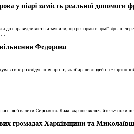
ова у піарі замість реальної допомоги 
и до справедливості та заявили, що реформи в армії зірвані чере
, …
 звільнення Федорова
кував своє розслідування про те, як збирали людей на «картонни
ючаюсь щоб валити Сирського. Каже «краще включайтесь» поки не
вих громадах Харківщини та Миколаївщи