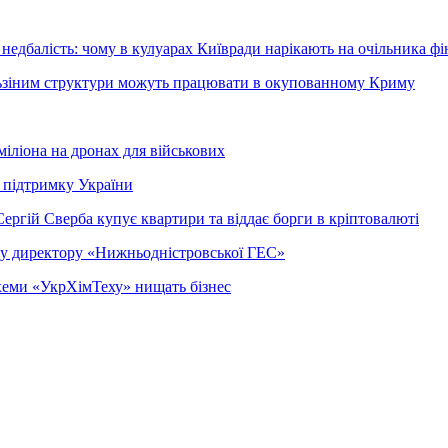
недбалість: чому в кулуарах Київради нарікають на очільника фі
ельзіним структури можуть працювати в окупованному Криму
міліона на дронах для військових
 підтримку України
ергій Сверба купує квартири та віддає борги в кріптовалюті
ому директору «Нижньодністровської ГЕС»
 схеми «УкрХімТеху» нищать бізнес