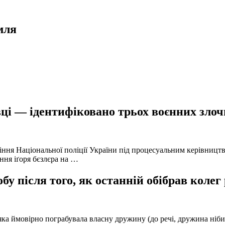
мля
ці — ідентифіковано трьох воєнних злочи
іння Національної поліції України під процесуальним керівниц
ння іґоря бєзлєра на …
у після того, як останній обібрав колег
а ймовірно пограбувала власну дружину (до речі, дружина нібито 