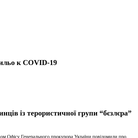
ильо к COVID-19
нців із терористичної групи “бєзлєра”
твом Офісу Генерального прокурора України повідомили про