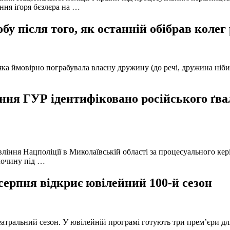
ння іґоря бєзлєра на …
у після того, як останній обібрав колег
а ймовірно пограбувала власну дружину (до речі, дружина нібито 
ня ГУР ідентифіковано російського ґвал
вління Нацполіції в Миколаївській області за процесуального к
лочину під …
серпня відкриє ювілейний 100-й сезон
атральний сезон. У ювілейній програмі готують три прем’єри для