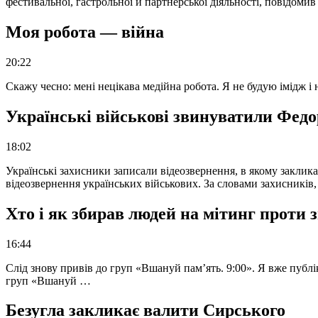
фестивальної, гастрольної й партнерської діяльності, повідоми
Моя робота — війна
20:22
Скажу чесно: мені нецікава медійна робота. Я не будую імідж і
Українські військові звинуватили Федор
18:02
Українські захисники записали відеозвернення, в якому закликал
відеозвернення українських військових. За словами захисників
Хто і як збирав людей на мітинг проти
16:44
Слід знову привів до груп «Вшануй пам’ять. 9:00». Я вже публі
груп «Вшануй …
Безугла закликає валити Сирського