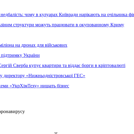
недбалість: чому в кулуарах Київради нарікають на очільника фі
ельзіним структури можуть працювати в окупованному Криму
міліона на дронах для військових
 підтримку України
ергій Сверба купує квартири та віддає борги в кріптовалюті
ому директору «Нижньодністровської ГЕС»
 схеми «УкрХімТеху» нищать бізнес