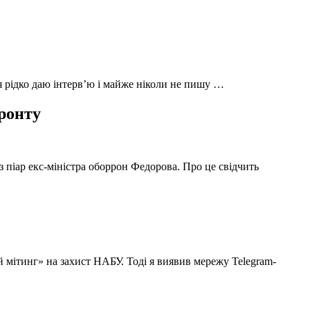
 я рідко даю інтерв’ю і майже ніколи не пишу …
фронту
з піар екс-міністра оборрон Федорова. Про це свідчить
й мітинг» на захист НАБУ. Тоді я виявив мережу Telegram-