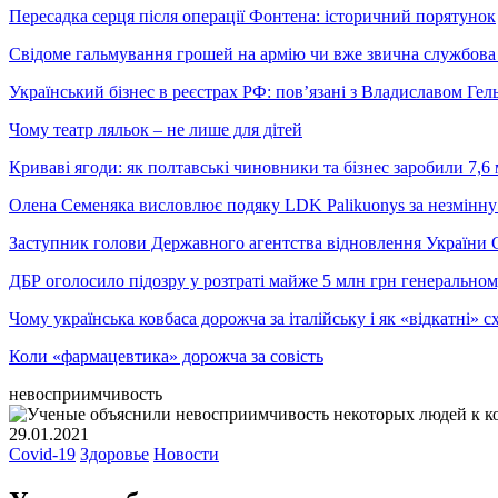
Пересадка серця після операції Фонтена: історичний порятунок
Свідоме гальмування грошей на армію чи вже звична службова 
Український бізнес в реєстрах РФ: пов’язані з Владиславом Г
Чому театр ляльок – не лише для дітей
Криваві ягоди: як полтавські чиновники та бізнес заробили 7,6 
Олена Семеняка висловлює подяку LDK Palikuonys за незмінну
Заступник голови Державного агентства відновлення України С
ДБР оголосило підозру у розтраті майже 5 млн грн генеральн
Чому українська ковбаса дорожча за італійську і як «відкатні»
Коли «фармацевтика» дорожча за совість
невосприимчивость
29.01.2021
Covid-19
Здоровье
Новости