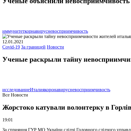
Ученые объяснили невосприимчивость 
иммунитет
корнавирус
невосприимчивость
12.01.2021
Covid-19
За границей
Новости
Ученые раскрыли тайну невосприимчив
исследование
Италия
коронавирус
невосприимчивость
Все Новости
Жорстоко катували волонтерку в Горлів
19:01
За сприяння ГУР МО України слідчі Головного слідчого управл