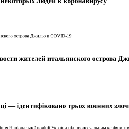
некоторых людей к коронавирусу
ости жителей итальянского острова Дж
ці — ідентифіковано трьох воєнних злочи
іння Національної поліції України під процесуальним керівниц