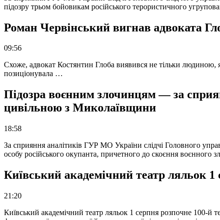
підозру трьом бойовикам російського терористичного угрупова
Роман Червінський вигнав адвоката Глоб
09:56
Схоже, адвокат Костянтин Глоба виявився не тільки людиною, як
позиціонувала …
Підозра воєнним злочинцям — за сприян
цивільною з Миколаївщини
18:58
За сприяння аналітиків ГУР МО України слідчі Головного упра
особу російського окупанта, причетного до скоєння воєнного з
Київський академічний театр ляльок 1 
21:20
Київський академічний театр ляльок 1 серпня розпочне 100-й те