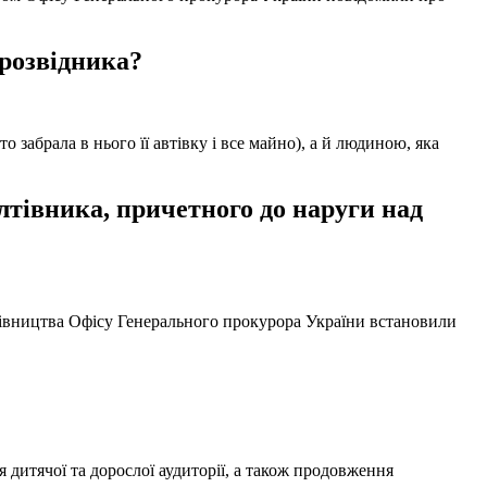
 розвідника?
забрала в нього її автівку і все майно), а й людиною, яка
тівника, причетного до наруги над
ерівництва Офісу Генерального прокурора України встановили
 дитячої та дорослої аудиторії, а також продовження