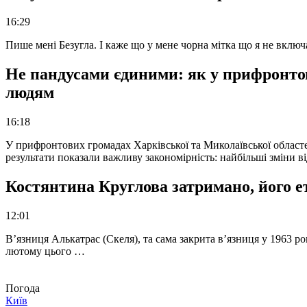
16:29
Пише мені Безугла. І каже що у мене чорна мітка що я не вкл
Не пандусами єдиними: як у прифронто
людям
16:18
У прифронтових громадах Харківської та Миколаївської областе
результати показали важливу закономірність: найбільші зміни в
Костянтина Круглова затримано, його е
12:01
В’язниця Алькатрас (Скеля), та сама закрита в’язниця у 1963 р
лютому цього …
Погода
Київ