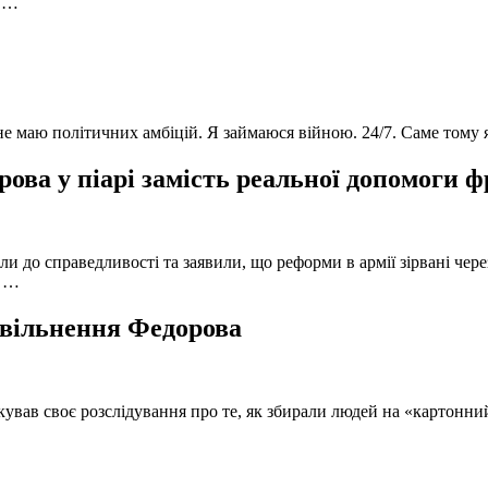
в …
 не маю політичних амбіцій. Я займаюся війною. 24/7. Саме тому
ова у піарі замість реальної допомоги 
и до справедливості та заявили, що реформи в армії зірвані чере
, …
 звільнення Федорова
кував своє розслідування про те, як збирали людей на «картонни