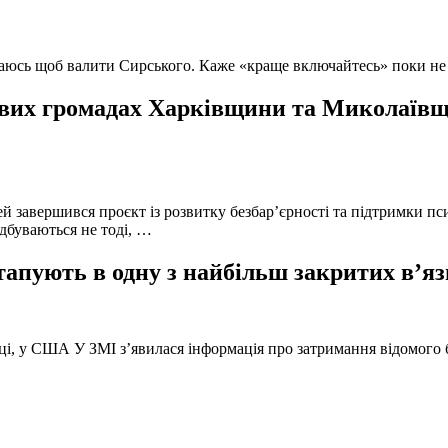
ючаюсь щоб валити Сирського. Каже «краще включайтесь» поки не
вих громадах Харківщини та Миколаївщи
й завершився проєкт із розвитку безбар’єрності та підтримки пс
ідбуваються не тоді, …
тапують в одну з найбільш закритих в’яз
оці, у США У ЗМІ з’явилася інформація про затримання відомого б