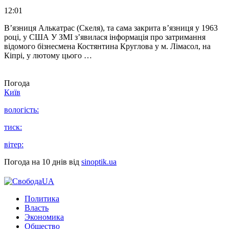
12:01
В’язниця Алькатрас (Скеля), та сама закрита в’язниця у 1963
році, у США У ЗМІ з’явилася інформація про затримання
відомого бізнесмена Костянтина Круглова у м. Лімасол, на
Кіпрі, у лютому цього …
Погода
Київ
вологість:
тиск:
вітер:
Погода на 10 днів від
sinoptik.ua
Политика
Власть
Экономика
Общество