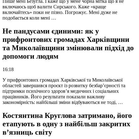
Пише мені Безугла. І каже що у мене чорна мітка що я не
включаюсь щоб валити Сирського. Каже «краще
включайтесь» поки не пізно. Погрожує. Мені дуже не
подобається коли мені …
Не пандусами єдиними: як у
прифронтових громадах Харківщини
та Миколаївщини змінювали підхід до
допомоги людям
16:18
У прифронтових громадах Харківської та Миколаївської
областей завершився проєкт із розвитку безбар’єрності та
підтримки психічного здоров’я медичних і соціальних
працівників. Його результати показали важливу
закономірність: найбільші зміни відбуваються не тоді, …
Костянтина Круглова затримано, його
етапують в одну з найбільш закритих
в’язниць світу