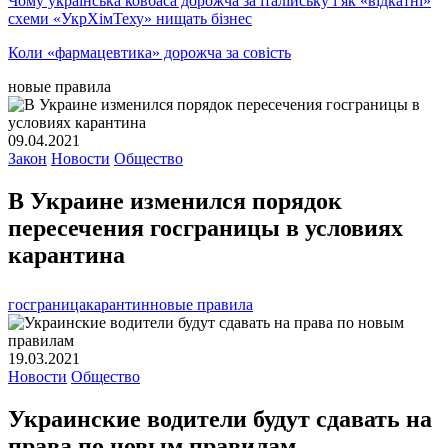
Чому українська ковбаса дорожча за італійську і як «відкатні»
схеми «УкрХімТеху» нищать бізнес
Коли «фармацевтика» дорожча за совість
новые правила
09.04.2021
Закон
Новости
Общество
В Украине изменился порядок
пересечения госграницы в условиях
карантина
госграница
карантин
новые правила
19.03.2021
Новости
Общество
Украинские водители будут сдавать на
права по новым правилам