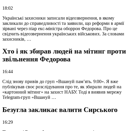
18:02
Українські захисники записали відеозвернення, в якому
закликали до справедливості та заявили, що реформи в армії
зірвані через піар екс-міністра оборрон Федорова. Про це
свідчить відеозвернення українських військових. За словами
захисників, …
Хто і як збирав людей на мітинг проти
звільнення Федорова
16:44
Слід знову привів до груп «Вшануй пам’ять. 9:00». Я вже
публікував своє розслідування про те, як збирали людей на
«картонний мітинг» на захист НАБУ. Тоді я виявив мережу
Telegram-груп «Вшануй …
Безугла закликає валити Сирського
16:29