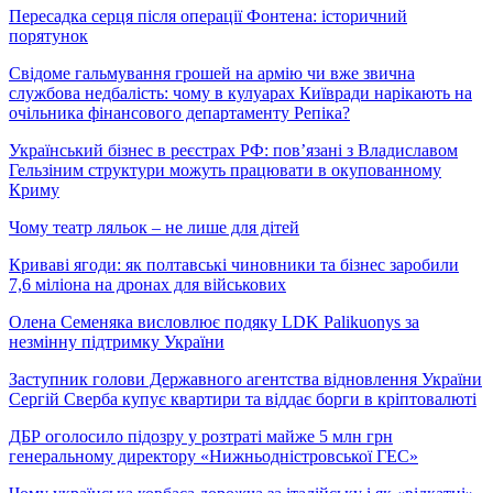
Пересадка серця після операції Фонтена: історичний
порятунок
Свідоме гальмування грошей на армію чи вже звична
службова недбалість: чому в кулуарах Київради нарікають на
очільника фінансового департаменту Репіка?
Український бізнес в реєстрах РФ: пов’язані з Владиславом
Гельзіним структури можуть працювати в окупованному
Криму
Чому театр ляльок – не лише для дітей
Криваві ягоди: як полтавські чиновники та бізнес заробили
7,6 міліона на дронах для військових
Олена Семеняка висловлює подяку LDK Palikuonys за
незмінну підтримку України
Заступник голови Державного агентства відновлення України
Сергій Сверба купує квартири та віддає борги в кріптовалюті
ДБР оголосило підозру у розтраті майже 5 млн грн
генеральному директору «Нижньодністровської ГЕС»