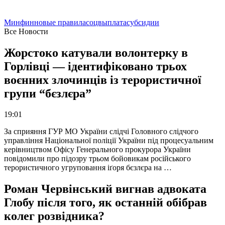
Минфин
новые правила
соцвыплата
субсидии
Все Новости
Жорстоко катували волонтерку в
Горлівці — ідентифіковано трьох
воєнних злочинців із терористичної
групи “бєзлєра”
19:01
За сприяння ГУР МО України слідчі Головного слідчого
управління Національної поліції України під процесуальним
керівництвом Офісу Генерального прокурора України
повідомили про підозру трьом бойовикам російського
терористичного угруповання іґоря бєзлєра на …
Роман Червінський вигнав адвоката
Глобу після того, як останній обібрав
колег розвідника?