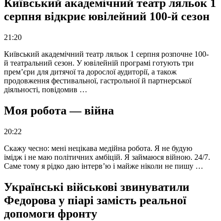
Київський академічний театр ляльок 1
серпня відкриє ювілейний 100-й сезон
21:20
Київський академічний театр ляльок 1 серпня розпочне 100-
й театральний сезон. У ювілейній програмі готують три
прем’єри для дитячої та дорослої аудиторії, а також
продовження фестивальної, гастрольної й партнерської
діяльності, повідомив …
Моя робота — війна
20:22
Скажу чесно: мені нецікава медійна робота. Я не будую
імідж і не маю політичних амбіцій. Я займаюся війною. 24/7.
Саме тому я рідко даю інтерв’ю і майже ніколи не пишу …
Українські військові звинуватили
Федорова у піарі замість реальної
допомоги фронту