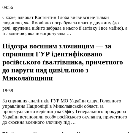
09:56
Схоже, адвокат Костянтин Глоба виявився не тільки
людиною, яка ймовірно пограбувала власну дружину (до
речі, дружина нібито забрала в нього її автівку і все майно), а
й людиною, яка позиціонувала …
Підозра воєнним злочинцям — за
сприяння ГУР ідентифіковано
російського ґвалтівника, причетного
до наруги над цивільною з
Миколаївщини
18:58
За сприяння аналітиків ГУР МО України слідчі Головного
управління Нацполіції в Миколаївській області за
процесуального керівництва Офісу Генерального прокурора
України встановили особу російського окупанта, причетного
до скоєння воєнного злочину під …