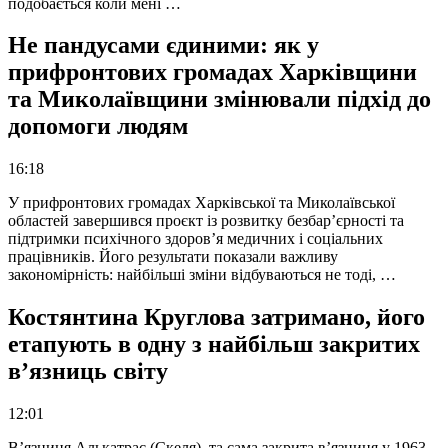
подобається коли мені …
Не пандусами єдиними: як у
прифронтових громадах Харківщини
та Миколаївщини змінювали підхід до
допомоги людям
16:18
У прифронтових громадах Харківської та Миколаївської
областей завершився проєкт із розвитку безбар’єрності та
підтримки психічного здоров’я медичних і соціальних
працівників. Його результати показали важливу
закономірність: найбільші зміни відбуваються не тоді, …
Костянтина Круглова затримано, його
етапують в одну з найбільш закритих
в’язниць світу
12:01
В’язниця Алькатрас (Скеля), та сама закрита в’язниця у 1963