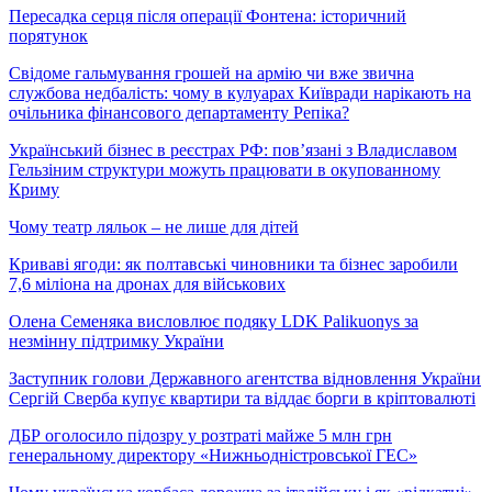
Пересадка серця після операції Фонтена: історичний
порятунок
Свідоме гальмування грошей на армію чи вже звична
службова недбалість: чому в кулуарах Київради нарікають на
очільника фінансового департаменту Репіка?
Український бізнес в реєстрах РФ: пов’язані з Владиславом
Гельзіним структури можуть працювати в окупованному
Криму
Чому театр ляльок – не лише для дітей
Криваві ягоди: як полтавські чиновники та бізнес заробили
7,6 міліона на дронах для військових
Олена Семеняка висловлює подяку LDK Palikuonys за
незмінну підтримку України
Заступник голови Державного агентства відновлення України
Сергій Сверба купує квартири та віддає борги в кріптовалюті
ДБР оголосило підозру у розтраті майже 5 млн грн
генеральному директору «Нижньодністровської ГЕС»