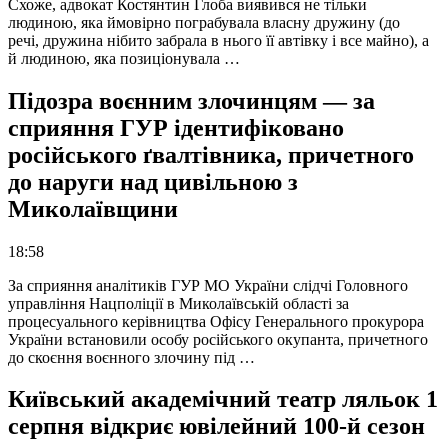
Схоже, адвокат Костянтин Глоба виявився не тільки
людиною, яка ймовірно пограбувала власну дружину (до
речі, дружина нібито забрала в нього її автівку і все майно), а
й людиною, яка позиціонувала …
Підозра воєнним злочинцям — за
сприяння ГУР ідентифіковано
російського ґвалтівника, причетного
до наруги над цивільною з
Миколаївщини
18:58
За сприяння аналітиків ГУР МО України слідчі Головного
управління Нацполіції в Миколаївській області за
процесуального керівництва Офісу Генерального прокурора
України встановили особу російського окупанта, причетного
до скоєння воєнного злочину під …
Київський академічний театр ляльок 1
серпня відкриє ювілейний 100-й сезон