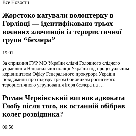
Все Новости
Жорстоко катували волонтерку в
Горлівці — ідентифіковано трьох
воєнних злочинців із терористичної
групи “бєзлєра”
19:01
За сприяння ГУР МО України слідчі Головного слідчого
управління Національної поліції України під процесуальним
керівництвом Офісу Генерального прокурора України
повідомили про підозру трьом бойовикам російського
терористичного угруповання іґоря бєзлєра на …
Роман Червінський вигнав адвоката
Глобу після того, як останній обібрав
колег розвідника?
09:56