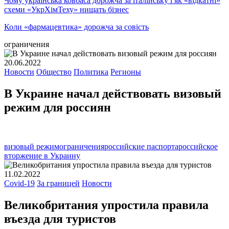
Чому українська ковбаса дорожча за італійську і як «відкатні»
схеми «УкрХімТеху» нищать бізнес
Коли «фармацевтика» дорожча за совість
ограничения
20.06.2022
Новости
Общество
Политика
Регионы
В Украине начал действовать визовый
режим для россиян
визовый режим
ограничения
российские паспорта
российское
вторжение в Украину
11.02.2022
Covid-19
За границей
Новости
Великобритания упростила правила
въезда для туристов