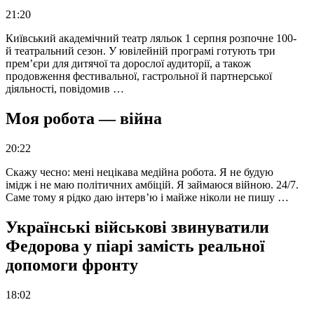
21:20
Київський академічний театр ляльок 1 серпня розпочне 100-
й театральний сезон. У ювілейній програмі готують три
прем’єри для дитячої та дорослої аудиторії, а також
продовження фестивальної, гастрольної й партнерської
діяльності, повідомив …
Моя робота — війна
20:22
Скажу чесно: мені нецікава медійна робота. Я не будую
імідж і не маю політичних амбіцій. Я займаюся війною. 24/7.
Саме тому я рідко даю інтерв’ю і майже ніколи не пишу …
Українські військові звинуватили
Федорова у піарі замість реальної
допомоги фронту
18:02