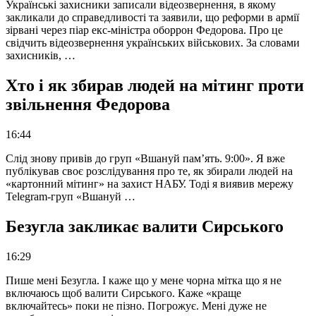
Українські захисники записали відеозвернення, в якому
закликали до справедливості та заявили, що реформи в армії
зірвані через піар екс-міністра оборрон Федорова. Про це
свідчить відеозвернення українських військових. За словами
захисників, …
Хто і як збирав людей на мітинг проти
звільнення Федорова
16:44
Слід знову привів до груп «Вшануй пам’ять. 9:00». Я вже
публікував своє розслідування про те, як збирали людей на
«картонний мітинг» на захист НАБУ. Тоді я виявив мережу
Telegram-груп «Вшануй …
Безугла закликає валити Сирського
16:29
Пише мені Безугла. І каже що у мене чорна мітка що я не
включаюсь щоб валити Сирського. Каже «краще
включайтесь» поки не пізно. Погрожує. Мені дуже не