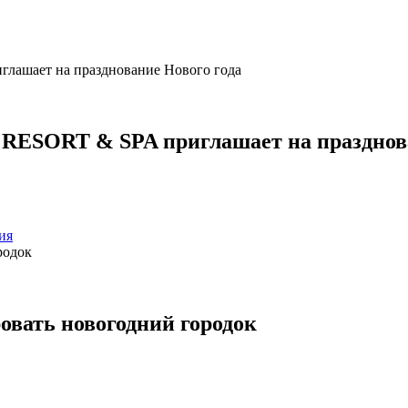
SORT & SPA приглашает на празднова
ия
овать новогодний городок