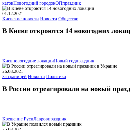
каток
Новогодний городок
ОП
праздник
01.12.2021
Киевские новости
Новости
Общество
В Киеве откроются 14 новогодних лока
Киев
новогодние локации
Новый год
праздник
26.08.2021
За границей
Новости
Политика
В России отреагировали на новый праз
Крещение Руси
Лавров
праздник
25.08.2021