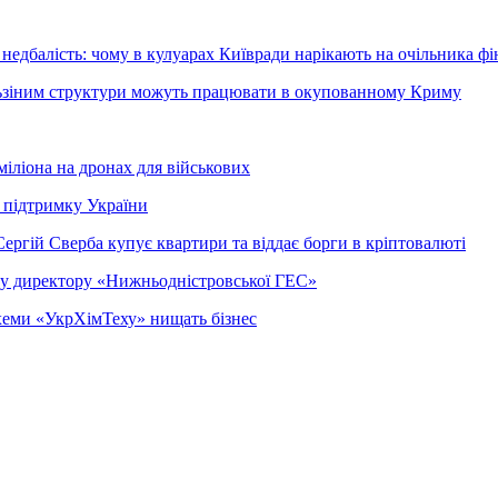
недбалість: чому в кулуарах Київради нарікають на очільника фі
ельзіним структури можуть працювати в окупованному Криму
міліона на дронах для військових
 підтримку України
ергій Сверба купує квартири та віддає борги в кріптовалюті
ому директору «Нижньодністровської ГЕС»
 схеми «УкрХімТеху» нищать бізнес