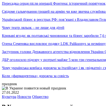
Пересадка серця після операції Фонтена: історичний порятунок
Свідоме гальмування грошей на армію чи вже звична службова 
Український бізнес в реєстрах РФ: пов’язані з Владиславом Г
Чому театр ляльок – не лише для дітей
Криваві ягоди: як полтавські чиновники та бізнес заробили 7,6 
Олена Семеняка висловлює подяку LDK Palikuonys за незмінну
Заступник голови Державного агентства відновлення України С
ДБР оголосило підозру у розтраті майже 5 млн грн генеральн
Чому українська ковбаса дорожча за італійську і як «відкатні»
Коли «фармацевтика» дорожча за совість
праздник
27.01.2022
Культура
Новости
Общество