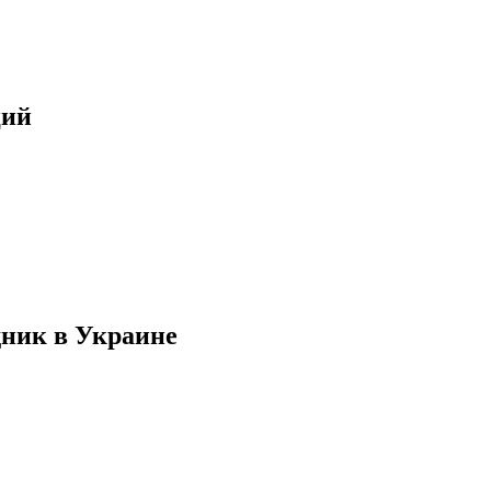
ций
дник в Украине