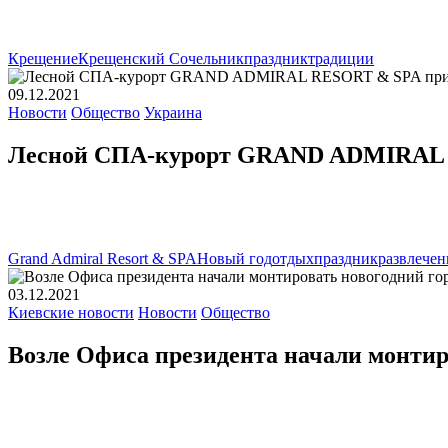
Крещение
Крещенский Сочельник
праздник
традиции
09.12.2021
Новости
Общество
Украина
Лесной СПА-курорт GRAND ADMIRAL RE
Grand Admiral Resort & SPA
Новый год
отдых
праздник
развлечен
03.12.2021
Киевские новости
Новости
Общество
Возле Офиса президента начали монтир