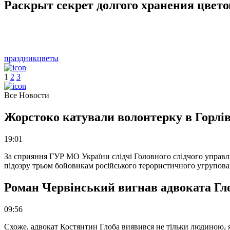
Раскрыт секрет долгого хранения цвето
праздник
цветы
1
2
3
Все Новости
Жорстоко катували волонтерку в Горлів
19:01
За сприяння ГУР МО України слідчі Головного слідчого управл
підозру трьом бойовикам російського терористичного угрупова
Роман Червінський вигнав адвоката Глоб
09:56
Схоже, адвокат Костянтин Глоба виявився не тільки людиною, як