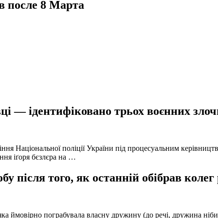
в после 8 Марта
ці — ідентифіковано трьох воєнних злочи
іння Національної поліції України під процесуальним керівниц
ння іґоря бєзлєра на …
у після того, як останній обібрав колег
а ймовірно пограбувала власну дружину (до речі, дружина нібито 