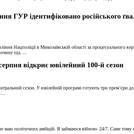
ня ГУР ідентифіковано російського ґвал
вління Нацполіції в Миколаївській області за процесуального к
лочину під …
серпня відкриє ювілейний 100-й сезон
атральний сезон. У ювілейній програмі готують три прем’єри для
в …
 не маю політичних амбіцій. Я займаюся війною. 24/7. Саме тому