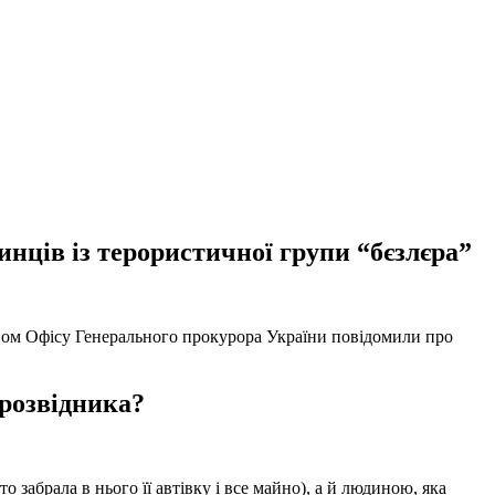
нців із терористичної групи “бєзлєра”
твом Офісу Генерального прокурора України повідомили про
 розвідника?
забрала в нього її автівку і все майно), а й людиною, яка