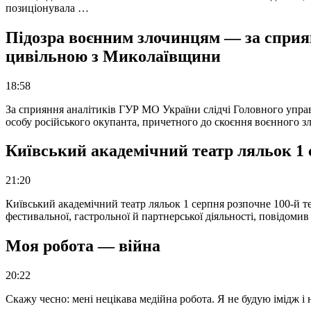
позиціонувала …
Підозра воєнним злочинцям — за сприян
цивільною з Миколаївщини
18:58
За сприяння аналітиків ГУР МО України слідчі Головного упра
особу російського окупанта, причетного до скоєння воєнного з
Київський академічний театр ляльок 1 
21:20
Київський академічний театр ляльок 1 серпня розпочне 100-й те
фестивальної, гастрольної й партнерської діяльності, повідоми
Моя робота — війна
20:22
Скажу чесно: мені нецікава медійна робота. Я не будую імідж і