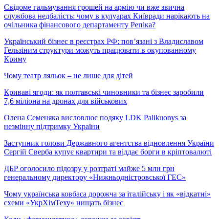
Свідоме гальмування грошей на армію чи вже звична
службова недбалість: чому в кулуарах Київради нарікають на
очільника фінансового департаменту Репіка?
Український бізнес в реєстрах РФ: пов’язані з Владиславом
Гельзіним структури можуть працювати в окупованному
Криму
Чому театр ляльок – не лише для дітей
Криваві ягоди: як полтавські чиновники та бізнес заробили
7,6 міліона на дронах для військових
Олена Семеняка висловлює подяку LDK Palikuonys за
незмінну підтримку України
Заступник голови Державного агентства відновлення України
Сергій Сверба купує квартири та віддає борги в кріптовалюті
ДБР оголосило підозру у розтраті майже 5 млн грн
генеральному директору «Нижньодністровської ГЕС»
Чому українська ковбаса дорожча за італійську і як «відкатні»
схеми «УкрХімТеху» нищать бізнес