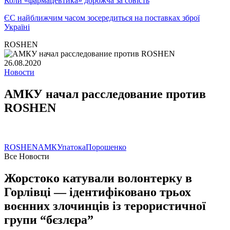
Коли «фармацевтика» дорожча за совість
ЄС найближчим часом зосередиться на поставках зброї
Україні
ROSHEN
26.08.2020
Новости
АМКУ начал расследование против
ROSHEN
ROSHEN
АМКУ
патока
Порошенко
Все Новости
Жорстоко катували волонтерку в
Горлівці — ідентифіковано трьох
воєнних злочинців із терористичної
групи “бєзлєра”