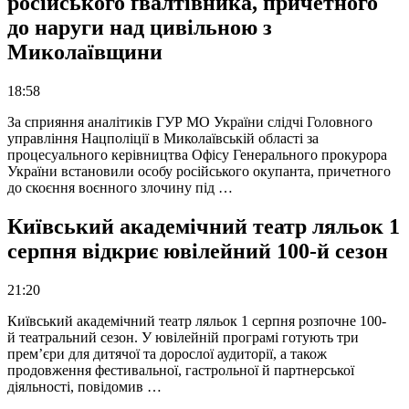
російського ґвалтівника, причетного
до наруги над цивільною з
Миколаївщини
18:58
За сприяння аналітиків ГУР МО України слідчі Головного
управління Нацполіції в Миколаївській області за
процесуального керівництва Офісу Генерального прокурора
України встановили особу російського окупанта, причетного
до скоєння воєнного злочину під …
Київський академічний театр ляльок 1
серпня відкриє ювілейний 100-й сезон
21:20
Київський академічний театр ляльок 1 серпня розпочне 100-
й театральний сезон. У ювілейній програмі готують три
прем’єри для дитячої та дорослої аудиторії, а також
продовження фестивальної, гастрольної й партнерської
діяльності, повідомив …