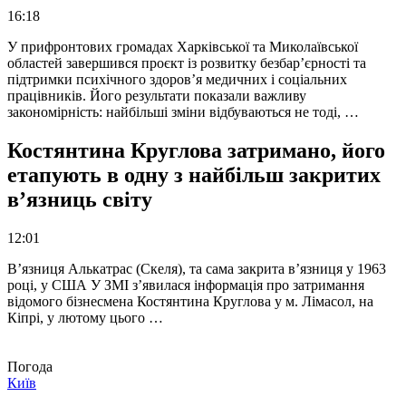
16:18
У прифронтових громадах Харківської та Миколаївської
областей завершився проєкт із розвитку безбар’єрності та
підтримки психічного здоров’я медичних і соціальних
працівників. Його результати показали важливу
закономірність: найбільші зміни відбуваються не тоді, …
Костянтина Круглова затримано, його
етапують в одну з найбільш закритих
в’язниць світу
12:01
В’язниця Алькатрас (Скеля), та сама закрита в’язниця у 1963
році, у США У ЗМІ з’явилася інформація про затримання
відомого бізнесмена Костянтина Круглова у м. Лімасол, на
Кіпрі, у лютому цього …
Погода
Київ