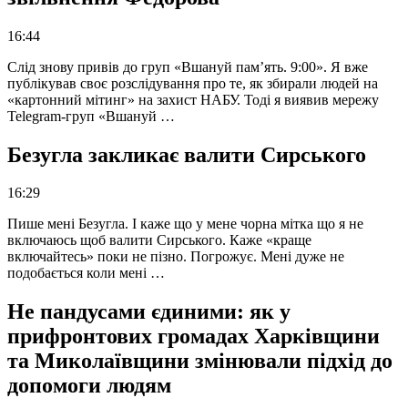
16:44
Слід знову привів до груп «Вшануй пам’ять. 9:00». Я вже
публікував своє розслідування про те, як збирали людей на
«картонний мітинг» на захист НАБУ. Тоді я виявив мережу
Telegram-груп «Вшануй …
Безугла закликає валити Сирського
16:29
Пише мені Безугла. І каже що у мене чорна мітка що я не
включаюсь щоб валити Сирського. Каже «краще
включайтесь» поки не пізно. Погрожує. Мені дуже не
подобається коли мені …
Не пандусами єдиними: як у
прифронтових громадах Харківщини
та Миколаївщини змінювали підхід до
допомоги людям