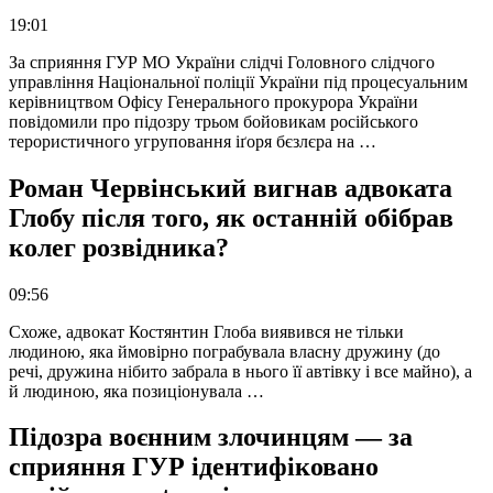
19:01
За сприяння ГУР МО України слідчі Головного слідчого
управління Національної поліції України під процесуальним
керівництвом Офісу Генерального прокурора України
повідомили про підозру трьом бойовикам російського
терористичного угруповання іґоря бєзлєра на …
Роман Червінський вигнав адвоката
Глобу після того, як останній обібрав
колег розвідника?
09:56
Схоже, адвокат Костянтин Глоба виявився не тільки
людиною, яка ймовірно пограбувала власну дружину (до
речі, дружина нібито забрала в нього її автівку і все майно), а
й людиною, яка позиціонувала …
Підозра воєнним злочинцям — за
сприяння ГУР ідентифіковано