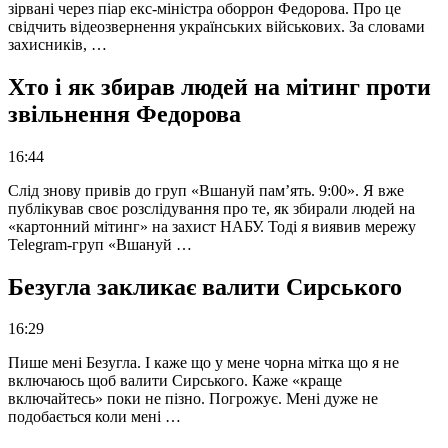
зірвані через піар екс-міністра оборрон Федорова. Про це
свідчить відеозвернення українських військових. За словами
захисників, …
Хто і як збирав людей на мітинг проти
звільнення Федорова
16:44
Слід знову привів до груп «Вшануй пам’ять. 9:00». Я вже
публікував своє розслідування про те, як збирали людей на
«картонний мітинг» на захист НАБУ. Тоді я виявив мережу
Telegram-груп «Вшануй …
Безугла закликає валити Сирського
16:29
Пише мені Безугла. І каже що у мене чорна мітка що я не
включаюсь щоб валити Сирського. Каже «краще
включайтесь» поки не пізно. Погрожує. Мені дуже не
подобається коли мені …