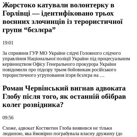
Жорстоко катували волонтерку в
Горлівці — ідентифіковано трьох
воєнних злочинців із терористичної
групи “бєзлєра”
19:01
За сприяння ГУР МО України слідчі Головного слідчого
управління Національної поліції України під процесуальним
керівництвом Офісу Генерального прокурора України
повідомили про підозру трьом бойовикам російського
терористичного угруповання іґоря бєзлєра на …
Роман Червінський вигнав адвоката
Глобу після того, як останній обібрав
колег розвідника?
09:56
Схоже, адвокат Костянтин Глоба виявився не тільки
людиною, яка ймовірно пограбувала власну дружину (до