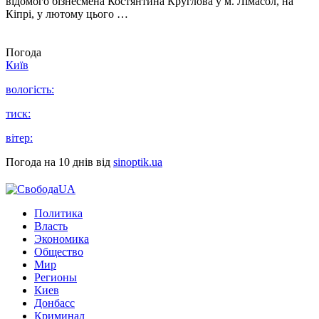
відомого бізнесмена Костянтина Круглова у м. Лімасол, на
Кіпрі, у лютому цього …
Погода
Київ
вологість:
тиск:
вітер:
Погода на 10 днів від
sinoptik.ua
Политика
Власть
Экономика
Общество
Мир
Регионы
Киев
Донбасс
Криминал