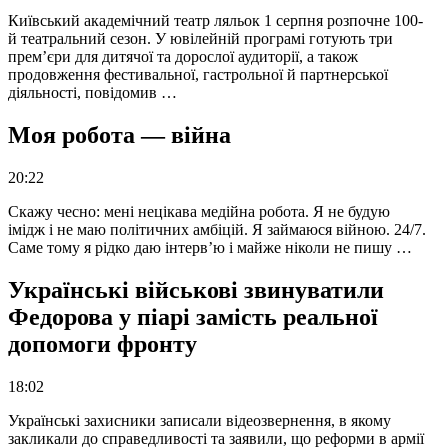
Київський академічний театр ляльок 1 серпня розпочне 100-
й театральний сезон. У ювілейній програмі готують три
прем’єри для дитячої та дорослої аудиторії, а також
продовження фестивальної, гастрольної й партнерської
діяльності, повідомив …
Моя робота — війна
20:22
Скажу чесно: мені нецікава медійна робота. Я не будую
імідж і не маю політичних амбіцій. Я займаюся війною. 24/7.
Саме тому я рідко даю інтерв’ю і майже ніколи не пишу …
Українські військові звинуватили
Федорова у піарі замість реальної
допомоги фронту
18:02
Українські захисники записали відеозвернення, в якому
закликали до справедливості та заявили, що реформи в армії