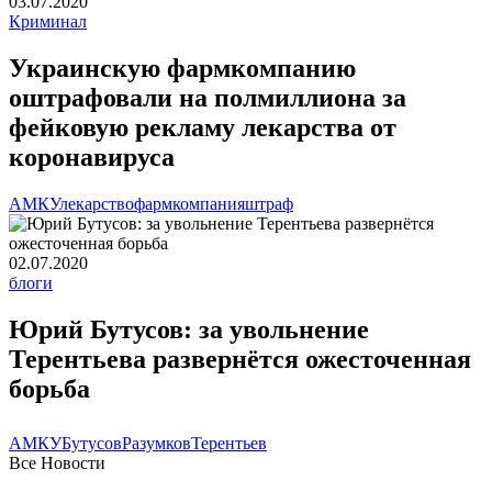
03.07.2020
Криминал
Украинскую фармкомпанию
оштрафовали на полмиллиона за
фейковую рекламу лекарства от
коронавируса
АМКУ
лекарство
фармкомпания
штраф
02.07.2020
блоги
Юрий Бутусов: за увольнение
Терентьева развернётся ожесточенная
борьба
АМКУ
Бутусов
Разумков
Терентьев
Все Новости