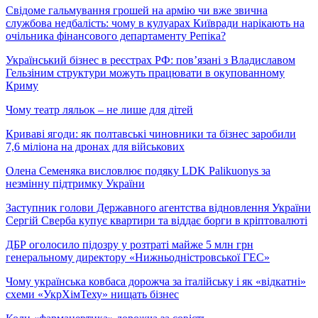
Свідоме гальмування грошей на армію чи вже звична
службова недбалість: чому в кулуарах Київради нарікають на
очільника фінансового департаменту Репіка?
Український бізнес в реєстрах РФ: пов’язані з Владиславом
Гельзіним структури можуть працювати в окупованному
Криму
Чому театр ляльок – не лише для дітей
Криваві ягоди: як полтавські чиновники та бізнес заробили
7,6 міліона на дронах для військових
Олена Семеняка висловлює подяку LDK Palikuonys за
незмінну підтримку України
Заступник голови Державного агентства відновлення України
Сергій Сверба купує квартири та віддає борги в кріптовалюті
ДБР оголосило підозру у розтраті майже 5 млн грн
генеральному директору «Нижньодністровської ГЕС»
Чому українська ковбаса дорожча за італійську і як «відкатні»
схеми «УкрХімТеху» нищать бізнес