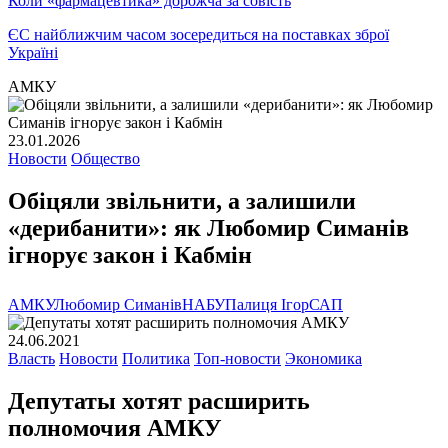
Коли «фармацевтика» дорожча за совість
ЄС найближчим часом зосередиться на поставках зброї
Україні
АМКУ
23.01.2026
Новости
Общество
Обіцяли звільнити, а залишили
«дерибанити»: як Любомир Симанів
ігнорує закон і Кабмін
АМКУ
Любомир Симанів
НАБУ
Палиця Ігор
САП
24.06.2021
Власть
Новости
Политика
Топ-новости
Экономика
Депутаты хотят расширить
полномочия АМКУ