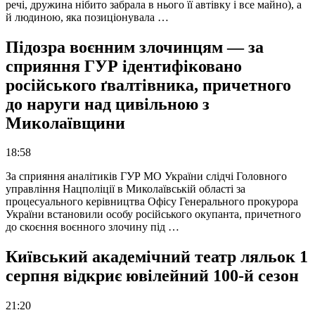
речі, дружина нібито забрала в нього її автівку і все майно), а
й людиною, яка позиціонувала …
Підозра воєнним злочинцям — за
сприяння ГУР ідентифіковано
російського ґвалтівника, причетного
до наруги над цивільною з
Миколаївщини
18:58
За сприяння аналітиків ГУР МО України слідчі Головного
управління Нацполіції в Миколаївській області за
процесуального керівництва Офісу Генерального прокурора
України встановили особу російського окупанта, причетного
до скоєння воєнного злочину під …
Київський академічний театр ляльок 1
серпня відкриє ювілейний 100-й сезон
21:20