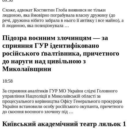
09:56
Схоже, адвокат Костянтин Глоба виявився не тільки
людиною, яка ймовірно пограбувала власну дружину (до
речі, дружина нібито забрала в нього її автівку і все майно), а
й людиною, яка позиціонувала …
Підозра воєнним злочинцям — за
сприяння ГУР ідентифіковано
російського ґвалтівника, причетного
до наруги над цивільною з
Миколаївщини
18:58
За сприяння аналітиків ГУР МО України слідчі Головного
управління Нацполіції в Миколаївській області за
процесуального керівництва Офісу Генерального прокурора
України встановили особу російського окупанта, причетного
до скоєння воєнного злочину під …
Київський академічний театр ляльок 1