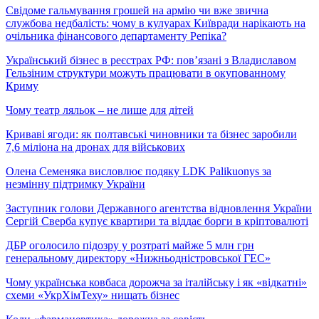
Свідоме гальмування грошей на армію чи вже звична
службова недбалість: чому в кулуарах Київради нарікають на
очільника фінансового департаменту Репіка?
Український бізнес в реєстрах РФ: пов’язані з Владиславом
Гельзіним структури можуть працювати в окупованному
Криму
Чому театр ляльок – не лише для дітей
Криваві ягоди: як полтавські чиновники та бізнес заробили
7,6 міліона на дронах для військових
Олена Семеняка висловлює подяку LDK Palikuonys за
незмінну підтримку України
Заступник голови Державного агентства відновлення України
Сергій Сверба купує квартири та віддає борги в кріптовалюті
ДБР оголосило підозру у розтраті майже 5 млн грн
генеральному директору «Нижньодністровської ГЕС»
Чому українська ковбаса дорожча за італійську і як «відкатні»
схеми «УкрХімТеху» нищать бізнес