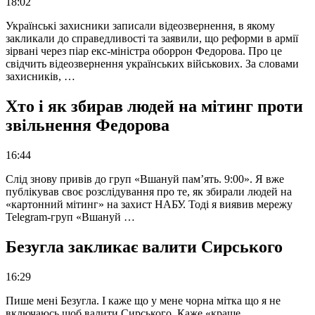
18:02
Українські захисники записали відеозвернення, в якому
закликали до справедливості та заявили, що реформи в армії
зірвані через піар екс-міністра оборрон Федорова. Про це
свідчить відеозвернення українських військових. За словами
захисників, …
Хто і як збирав людей на мітинг проти
звільнення Федорова
16:44
Слід знову привів до груп «Вшануй пам’ять. 9:00». Я вже
публікував своє розслідування про те, як збирали людей на
«картонний мітинг» на захист НАБУ. Тоді я виявив мережу
Telegram-груп «Вшануй …
Безугла закликає валити Сирського
16:29
Пише мені Безугла. І каже що у мене чорна мітка що я не
включаюсь щоб валити Сирського. Каже «краще