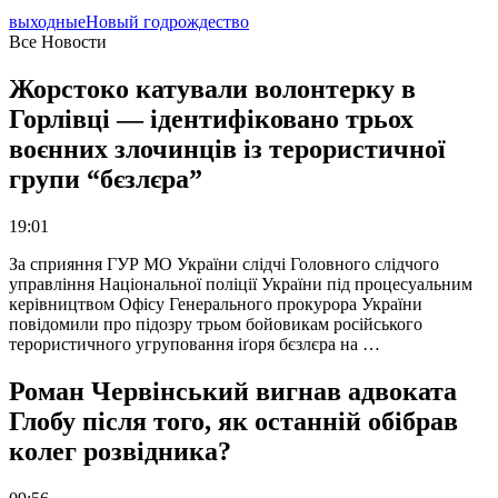
выходные
Новый год
рождество
Все Новости
Жорстоко катували волонтерку в
Горлівці — ідентифіковано трьох
воєнних злочинців із терористичної
групи “бєзлєра”
19:01
За сприяння ГУР МО України слідчі Головного слідчого
управління Національної поліції України під процесуальним
керівництвом Офісу Генерального прокурора України
повідомили про підозру трьом бойовикам російського
терористичного угруповання іґоря бєзлєра на …
Роман Червінський вигнав адвоката
Глобу після того, як останній обібрав
колег розвідника?