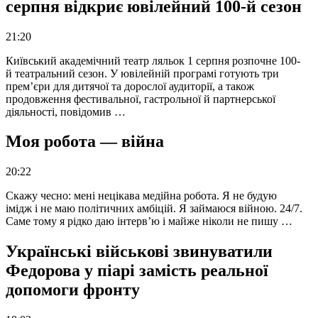
серпня відкриє ювілейний 100-й сезон
21:20
Київський академічний театр ляльок 1 серпня розпочне 100-
й театральний сезон. У ювілейній програмі готують три
прем’єри для дитячої та дорослої аудиторії, а також
продовження фестивальної, гастрольної й партнерської
діяльності, повідомив …
Моя робота — війна
20:22
Скажу чесно: мені нецікава медійна робота. Я не будую
імідж і не маю політичних амбіцій. Я займаюся війною. 24/7.
Саме тому я рідко даю інтерв’ю і майже ніколи не пишу …
Українські військові звинуватили
Федорова у піарі замість реальної
допомоги фронту