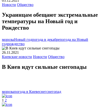
03.12.2021
Новости
Общество
Украинцам обещают экстремальные
температуры на Новый год и
Рождество
морозы
Новый год
погода в декабре
погода на Новый
год
рождество
26.11.2021
Киевские новости
Новости
Общество
В Киев идут сильные снегопады
морозы
погода в Киеве
снег
снегопад
1
2