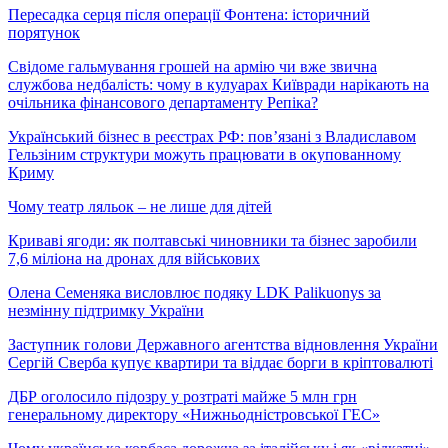
Пересадка серця після операції Фонтена: історичний
порятунок
Свідоме гальмування грошей на армію чи вже звична
службова недбалість: чому в кулуарах Київради нарікають на
очільника фінансового департаменту Репіка?
Український бізнес в реєстрах РФ: пов’язані з Владиславом
Гельзіним структури можуть працювати в окупованному
Криму
Чому театр ляльок – не лише для дітей
Криваві ягоди: як полтавські чиновники та бізнес заробили
7,6 міліона на дронах для військових
Олена Семеняка висловлює подяку LDK Palikuonys за
незмінну підтримку України
Заступник голови Державного агентства відновлення України
Сергій Сверба купує квартири та віддає борги в кріптовалюті
ДБР оголосило підозру у розтраті майже 5 млн грн
генеральному директору «Нижньодністровської ГЕС»