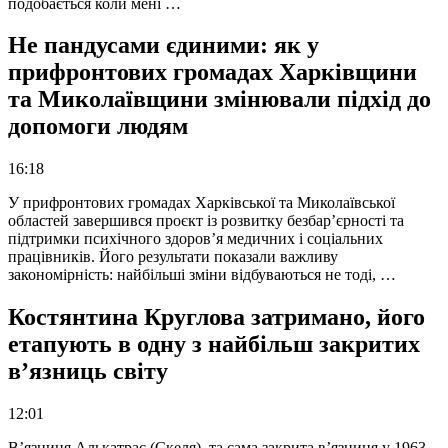
подобається коли мені …
Не пандусами єдиними: як у
прифронтових громадах Харківщини
та Миколаївщини змінювали підхід до
допомоги людям
16:18
У прифронтових громадах Харківської та Миколаївської
областей завершився проєкт із розвитку безбар’єрності та
підтримки психічного здоров’я медичних і соціальних
працівників. Його результати показали важливу
закономірність: найбільші зміни відбуваються не тоді, …
Костянтина Круглова затримано, його
етапують в одну з найбільш закритих
в’язниць світу
12:01
В’язниця Алькатрас (Скеля), та сама закрита в’язниця у 1963