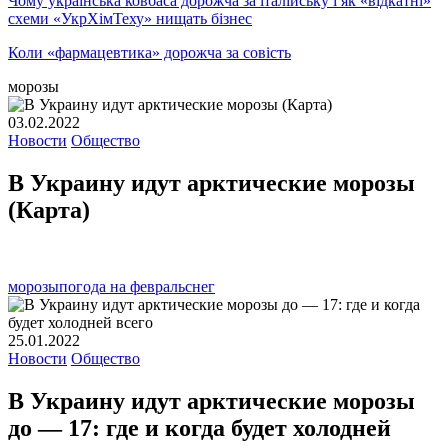
Чому українська ковбаса дорожча за італійську і як «відкатні»
схеми «УкрХімТеху» нищать бізнес
Коли «фармацевтика» дорожча за совість
морозы
03.02.2022
Новости
Общество
В Украину идут арктические морозы
(Карта)
морозы
погода на февраль
снег
25.01.2022
Новости
Общество
В Украину идут арктические морозы
до — 17: где и когда будет холодней