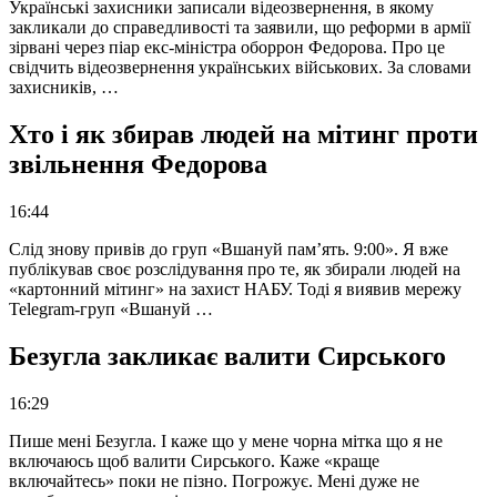
Українські захисники записали відеозвернення, в якому
закликали до справедливості та заявили, що реформи в армії
зірвані через піар екс-міністра оборрон Федорова. Про це
свідчить відеозвернення українських військових. За словами
захисників, …
Хто і як збирав людей на мітинг проти
звільнення Федорова
16:44
Слід знову привів до груп «Вшануй пам’ять. 9:00». Я вже
публікував своє розслідування про те, як збирали людей на
«картонний мітинг» на захист НАБУ. Тоді я виявив мережу
Telegram-груп «Вшануй …
Безугла закликає валити Сирського
16:29
Пише мені Безугла. І каже що у мене чорна мітка що я не
включаюсь щоб валити Сирського. Каже «краще
включайтесь» поки не пізно. Погрожує. Мені дуже не