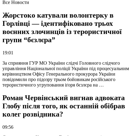
Все Новости
Жорстоко катували волонтерку в
Горлівці — ідентифіковано трьох
воєнних злочинців із терористичної
групи “бєзлєра”
19:01
За сприяння ГУР МО України слідчі Головного слідчого
управління Національної поліції України під процесуальним
керівництвом Офісу Генерального прокурора України
повідомили про підозру трьом бойовикам російського
терористичного угруповання іґоря бєзлєра на …
Роман Червінський вигнав адвоката
Глобу після того, як останній обібрав
колег розвідника?
09:56