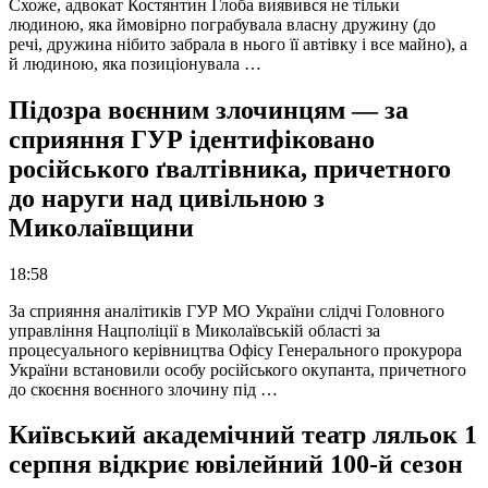
Схоже, адвокат Костянтин Глоба виявився не тільки
людиною, яка ймовірно пограбувала власну дружину (до
речі, дружина нібито забрала в нього її автівку і все майно), а
й людиною, яка позиціонувала …
Підозра воєнним злочинцям — за
сприяння ГУР ідентифіковано
російського ґвалтівника, причетного
до наруги над цивільною з
Миколаївщини
18:58
За сприяння аналітиків ГУР МО України слідчі Головного
управління Нацполіції в Миколаївській області за
процесуального керівництва Офісу Генерального прокурора
України встановили особу російського окупанта, причетного
до скоєння воєнного злочину під …
Київський академічний театр ляльок 1
серпня відкриє ювілейний 100-й сезон