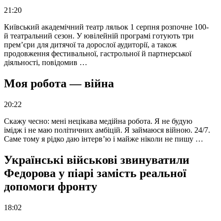
21:20
Київський академічний театр ляльок 1 серпня розпочне 100-
й театральний сезон. У ювілейній програмі готують три
прем’єри для дитячої та дорослої аудиторії, а також
продовження фестивальної, гастрольної й партнерської
діяльності, повідомив …
Моя робота — війна
20:22
Скажу чесно: мені нецікава медійна робота. Я не будую
імідж і не маю політичних амбіцій. Я займаюся війною. 24/7.
Саме тому я рідко даю інтерв’ю і майже ніколи не пишу …
Українські військові звинуватили
Федорова у піарі замість реальної
допомоги фронту
18:02