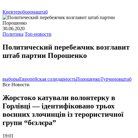
Киев
тероборона
штаб
30.06.2020
Политика
Топ-новости
Политический перебежчик возглавит
штаб партии Порошенко
выборы
Европейская солидарность
Порошенко
Турчинов
штаб
Все Новости
Жорстоко катували волонтерку в
Горлівці — ідентифіковано трьох
воєнних злочинців із терористичної
групи “бєзлєра”
19:01