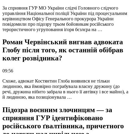
За сприяння ГУР МО України слідчі Головного слідчого
управління Національної поліції України під процесуальним
керівництвом Офісу Генерального прокурора України
повідомили про підозру трьом бойовикам російського
терористичного угруповання іґоря бєзлєра на …
Роман Червінський вигнав адвоката
Глобу після того, як останній обібрав
колег розвідника?
09:56
Схоже, адвокат Костянтин Глоба виявився не тільки
людиною, яка ймовірно пограбувала власну дружину (до
речі, дружина нібито забрала в нього її автівку і все майно), а
й людиною, яка позиціонувала …
Підозра воєнним злочинцям — за
сприяння ГУР ідентифіковано
російського ґвалтівника, причетного