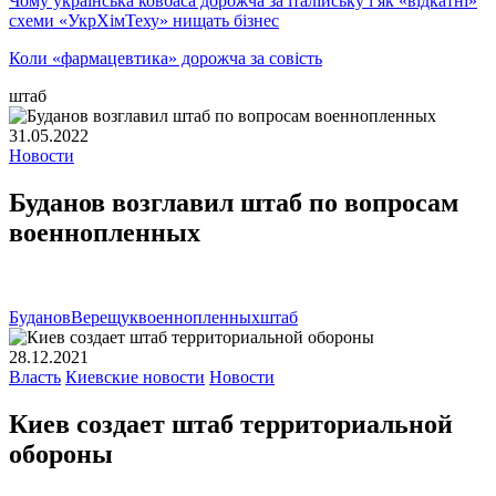
Чому українська ковбаса дорожча за італійську і як «відкатні»
схеми «УкрХімТеху» нищать бізнес
Коли «фармацевтика» дорожча за совість
штаб
31.05.2022
Новости
Буданов возглавил штаб по вопросам
военнопленных
Буданов
Верещук
военнопленных
штаб
28.12.2021
Власть
Киевские новости
Новости
Киев создает штаб территориальной
обороны