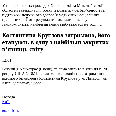
У прифронтових громадах Харківської та Миколаївської
областей завершився проєкт із розвитку безбар’єрності та
підтримки психічного здоров’я медичних і соціальних
працівників. Його результати показали важливу
закономірність: найбільші зміни відбуваються не тоді, …
Костянтина Круглова затримано, його
етапують в одну з найбільш закритих
в’язниць світу
12:01
В’язниця Алькатрас (Скеля), та сама закрита в’язниця у 1963
році, у США У ЗМІ з’явилася інформація про затримання
відомого бізнесмена Костянтина Круглова у м. Лімасол, на
Кіпрі, у лютому цього …
Погода
Київ
вологість: