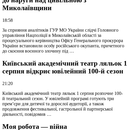
до наруги над цивільною з
Миколаївщини
18:58
За сприяння аналітиків ГУР МО України слідчі Головного
управління Нацполіції в Миколаївській області за
процесуального керівництва Офісу Генерального прокурора
України встановили особу російського окупанта, причетного
до скоєння воєнного злочину під …
Київський академічний театр ляльок 1
серпня відкриє ювілейний 100-й сезон
21:20
Київський академічний театр ляльок 1 серпня розпочне 100-
й театральний сезон. У ювілейній програмі готують три
прем’єри для дитячої та дорослої аудиторії, а також
продовження фестивальної, гастрольної й партнерської
діяльності, повідомив …
Моя робота — війна