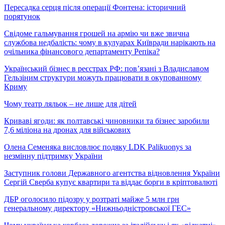
Пересадка серця після операції Фонтена: історичний
порятунок
Свідоме гальмування грошей на армію чи вже звична
службова недбалість: чому в кулуарах Київради нарікають на
очільника фінансового департаменту Репіка?
Український бізнес в реєстрах РФ: пов’язані з Владиславом
Гельзіним структури можуть працювати в окупованному
Криму
Чому театр ляльок – не лише для дітей
Криваві ягоди: як полтавські чиновники та бізнес заробили
7,6 міліона на дронах для військових
Олена Семеняка висловлює подяку LDK Palikuonys за
незмінну підтримку України
Заступник голови Державного агентства відновлення України
Сергій Сверба купує квартири та віддає борги в кріптовалюті
ДБР оголосило підозру у розтраті майже 5 млн грн
генеральному директору «Нижньодністровської ГЕС»