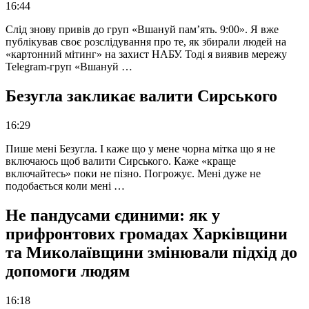
16:44
Слід знову привів до груп «Вшануй пам’ять. 9:00». Я вже
публікував своє розслідування про те, як збирали людей на
«картонний мітинг» на захист НАБУ. Тоді я виявив мережу
Telegram-груп «Вшануй …
Безугла закликає валити Сирського
16:29
Пише мені Безугла. І каже що у мене чорна мітка що я не
включаюсь щоб валити Сирського. Каже «краще
включайтесь» поки не пізно. Погрожує. Мені дуже не
подобається коли мені …
Не пандусами єдиними: як у
прифронтових громадах Харківщини
та Миколаївщини змінювали підхід до
допомоги людям
16:18