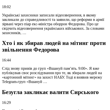
18:02
Українські захисники записали відеозвернення, в якому
закликали до справедливості та заявили, що реформи в армії
зірвані через піар екс-міністра оборрон Федорова. Про це
свідчить відеозвернення українських військових. За словами
захисників, …
Хто і як збирав людей на мітинг проти
звільнення Федорова
16:44
Слід знову привів до груп «Вшануй пам’ять. 9:00». Я вже
публікував своє розслідування про те, як збирали людей на
«картонний мітинг» на захист НАБУ. Тоді я виявив мережу
Telegram-груп «Вшануй …
Безугла закликає валити Сирського
16:29