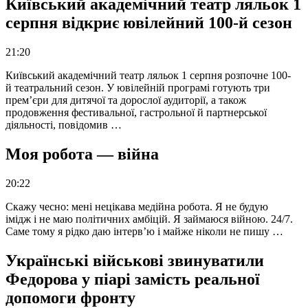
Київський академічний театр ляльок 1
серпня відкриє ювілейний 100-й сезон
21:20
Київський академічний театр ляльок 1 серпня розпочне 100-
й театральний сезон. У ювілейній програмі готують три
прем’єри для дитячої та дорослої аудиторії, а також
продовження фестивальної, гастрольної й партнерської
діяльності, повідомив …
Моя робота — війна
20:22
Скажу чесно: мені нецікава медійна робота. Я не будую
імідж і не маю політичних амбіцій. Я займаюся війною. 24/7.
Саме тому я рідко даю інтерв’ю і майже ніколи не пишу …
Українські військові звинуватили
Федорова у піарі замість реальної
допомоги фронту