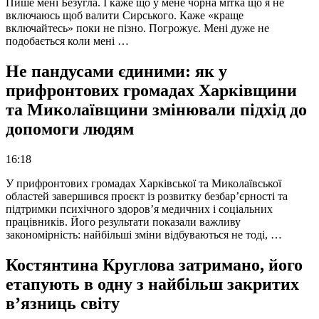
Пише мені Безугла. І каже що у мене чорна мітка що я не
включаюсь щоб валити Сирського. Каже «краще
включайтесь» поки не пізно. Погрожує. Мені дуже не
подобається коли мені …
Не пандусами єдиними: як у
прифронтових громадах Харківщини
та Миколаївщини змінювали підхід до
допомоги людям
16:18
У прифронтових громадах Харківської та Миколаївської
областей завершився проєкт із розвитку безбар’єрності та
підтримки психічного здоров’я медичних і соціальних
працівників. Його результати показали важливу
закономірність: найбільші зміни відбуваються не тоді, …
Костянтина Круглова затримано, його
етапують в одну з найбільш закритих
в’язниць світу