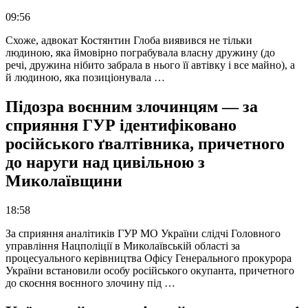
09:56
Схоже, адвокат Костянтин Глоба виявився не тільки
людиною, яка ймовірно пограбувала власну дружину (до
речі, дружина нібито забрала в нього її автівку і все майно), а
й людиною, яка позиціонувала …
Підозра воєнним злочинцям — за
сприяння ГУР ідентифіковано
російського ґвалтівника, причетного
до наруги над цивільною з
Миколаївщини
18:58
За сприяння аналітиків ГУР МО України слідчі Головного
управління Нацполіції в Миколаївській області за
процесуального керівництва Офісу Генерального прокурора
України встановили особу російського окупанта, причетного
до скоєння воєнного злочину під …