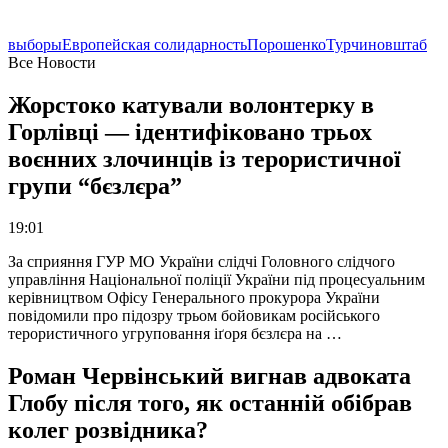
выборы
Европейская солидарность
Порошенко
Турчинов
штаб
Все Новости
Жорстоко катували волонтерку в
Горлівці — ідентифіковано трьох
воєнних злочинців із терористичної
групи “бєзлєра”
19:01
За сприяння ГУР МО України слідчі Головного слідчого
управління Національної поліції України під процесуальним
керівництвом Офісу Генерального прокурора України
повідомили про підозру трьом бойовикам російського
терористичного угруповання іґоря бєзлєра на …
Роман Червінський вигнав адвоката
Глобу після того, як останній обібрав
колег розвідника?