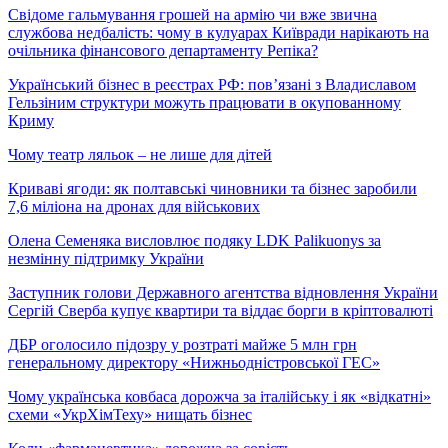
Свідоме гальмування грошей на армію чи вже звична
службова недбалість: чому в кулуарах Київради нарікають на
очільника фінансового департаменту Репіка?
Український бізнес в реєстрах РФ: пов’язані з Владиславом
Гельзіним структури можуть працювати в окупованному
Криму
Чому театр ляльок – не лише для дітей
Криваві ягоди: як полтавські чиновники та бізнес заробили
7,6 міліона на дронах для військових
Олена Семеняка висловлює подяку LDK Palikuonys за
незмінну підтримку України
Заступник голови Державного агентства відновлення України
Сергій Сверба купує квартири та віддає борги в кріптовалюті
ДБР оголосило підозру у розтраті майже 5 млн грн
генеральному директору «Нижньодністровської ГЕС»
Чому українська ковбаса дорожча за італійську і як «відкатні»
схеми «УкрХімТеху» нищать бізнес