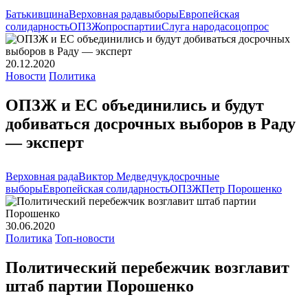
Батькивщина
Верховная рада
выборы
Европейская
солидарность
ОПЗЖ
опрос
партии
Слуга народа
соцопрос
20.12.2020
Новости
Политика
ОПЗЖ и ЕС объединились и будут
добиваться досрочных выборов в Раду
— эксперт
Верховная рада
Виктор Медведчук
досрочные
выборы
Европейская солидарность
ОПЗЖ
Петр Порошенко
30.06.2020
Политика
Топ-новости
Политический перебежчик возглавит
штаб партии Порошенко