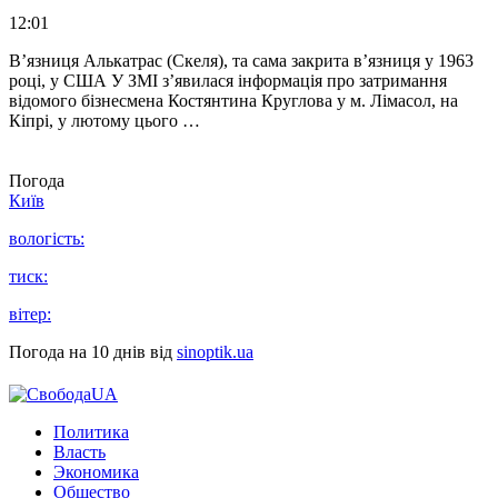
12:01
В’язниця Алькатрас (Скеля), та сама закрита в’язниця у 1963
році, у США У ЗМІ з’явилася інформація про затримання
відомого бізнесмена Костянтина Круглова у м. Лімасол, на
Кіпрі, у лютому цього …
Погода
Київ
вологість:
тиск:
вітер:
Погода на 10 днів від
sinoptik.ua
Политика
Власть
Экономика
Общество