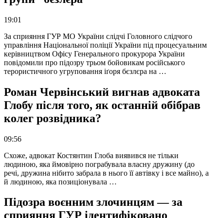
19:01
За сприяння ГУР МО України слідчі Головного слідчого
управління Національної поліції України під процесуальним
керівництвом Офісу Генерального прокурора України
повідомили про підозру трьом бойовикам російського
терористичного угруповання іґоря бєзлєра на …
Роман Червінський вигнав адвоката
Глобу після того, як останній обібрав
колег розвідника?
09:56
Схоже, адвокат Костянтин Глоба виявився не тільки
людиною, яка ймовірно пограбувала власну дружину (до
речі, дружина нібито забрала в нього її автівку і все майно), а
й людиною, яка позиціонувала …
Підозра воєнним злочинцям — за
сприяння ГУР ідентифіковано