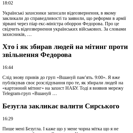
18:02
Українські захисники записали відеозвернення, в якому
закликали до справедливості та заявили, що реформи в армії
зірвані через піар екс-міністра оборрон Федорова. Про це
свідчить відеозвернення українських військових. За словами
захисників, …
Хто і як збирав людей на мітинг проти
звільнення Федорова
16:44
Слід знову привів до груп «Вшануй пам’ять. 9:00». Я вже
публікував своє розслідування про те, як збирали людей на
«картонний мітинг» на захист НАБУ. Тоді я виявив мережу
Telegram-груп «Вшануй …
Безугла закликає валити Сирського
16:29
Пише мені Безугла. І каже що у мене чорна мітка що я не