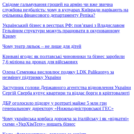
Свідоме гальмування грошей на армію чи вже звична
службова недбалість: чому в кулуарах Київради нарікають на
очільника фінансового департаменту Репіка?
Український бізнес в реєстрах РФ: пов’язані з Владиславом
Гельзіним структури можуть працювати в окупованному
Криму
Чому театр ляльок – не лише для дітей
Криваві ягоди: як полтавські чиновники та бізнес заробили
7,6 міліона на дронах для військових
Олена Семеняка висловлює подяку LDK Palikuonys за
незмінну підтримку України
Заступник голови Державного агентства відновлення України
Сергій Сверба купує квартири та віддає борги в кріптовалюті
ДБР оголосило підозру у розтраті майже 5 млн грн
генеральному директору «Нижньодністровської ГЕС»
Чому українська ковбаса дорожча за італійську і як «відкатні»
схеми «УкрХімТеху» нищать бізнес