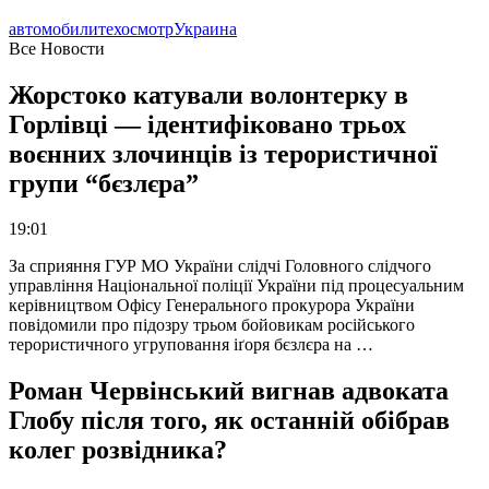
автомобили
техосмотр
Украина
Все Новости
Жорстоко катували волонтерку в
Горлівці — ідентифіковано трьох
воєнних злочинців із терористичної
групи “бєзлєра”
19:01
За сприяння ГУР МО України слідчі Головного слідчого
управління Національної поліції України під процесуальним
керівництвом Офісу Генерального прокурора України
повідомили про підозру трьом бойовикам російського
терористичного угруповання іґоря бєзлєра на …
Роман Червінський вигнав адвоката
Глобу після того, як останній обібрав
колег розвідника?