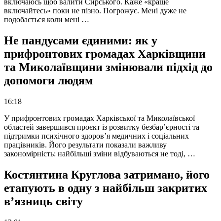
включаюсь щоб валити Сирського. Каже «краще
включайтесь» поки не пізно. Погрожує. Мені дуже не
подобається коли мені …
Не пандусами єдиними: як у
прифронтових громадах Харківщини
та Миколаївщини змінювали підхід до
допомоги людям
16:18
У прифронтових громадах Харківської та Миколаївської
областей завершився проєкт із розвитку безбар’єрності та
підтримки психічного здоров’я медичних і соціальних
працівників. Його результати показали важливу
закономірність: найбільші зміни відбуваються не тоді, …
Костянтина Круглова затримано, його
етапують в одну з найбільш закритих
в’язниць світу