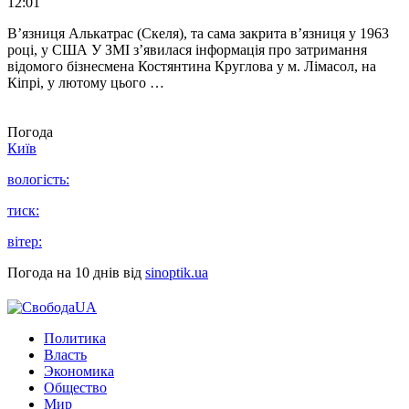
12:01
В’язниця Алькатрас (Скеля), та сама закрита в’язниця у 1963
році, у США У ЗМІ з’явилася інформація про затримання
відомого бізнесмена Костянтина Круглова у м. Лімасол, на
Кіпрі, у лютому цього …
Погода
Київ
вологість:
тиск:
вітер:
Погода на 10 днів від
sinoptik.ua
Политика
Власть
Экономика
Общество
Мир