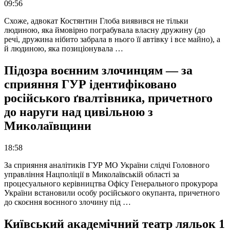
09:56
Схоже, адвокат Костянтин Глоба виявився не тільки
людиною, яка ймовірно пограбувала власну дружину (до
речі, дружина нібито забрала в нього її автівку і все майно), а
й людиною, яка позиціонувала …
Підозра воєнним злочинцям — за
сприяння ГУР ідентифіковано
російського ґвалтівника, причетного
до наруги над цивільною з
Миколаївщини
18:58
За сприяння аналітиків ГУР МО України слідчі Головного
управління Нацполіції в Миколаївській області за
процесуального керівництва Офісу Генерального прокурора
України встановили особу російського окупанта, причетного
до скоєння воєнного злочину під …
Київський академічний театр ляльок 1