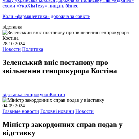
Чому українська ковбаса дорожча за італійську і як «відкатні»
схеми «УкрХімТеху» нищать бізнес
Коли «фармацевтика» дорожча за совість
відставка
28.10.2024
Новости
Политика
Зеленський вніс постанову про
звільнення генпрокурора Костіна
відставка
генпрокурор
Костин
04.09.2024
Главные новости
Головні новини
Новости
Міністр закордонних справ подав у
відставку