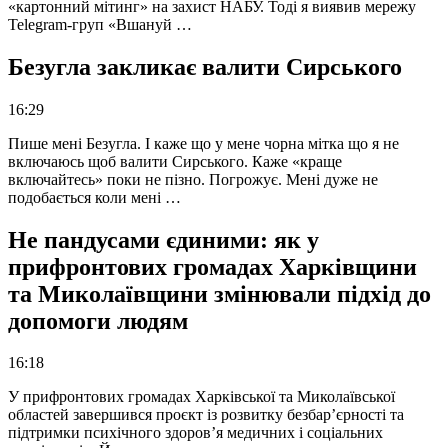
«картонний мітинг» на захист НАБУ. Тоді я виявив мережу
Telegram-груп «Вшануй …
Безугла закликає валити Сирського
16:29
Пише мені Безугла. І каже що у мене чорна мітка що я не
включаюсь щоб валити Сирського. Каже «краще
включайтесь» поки не пізно. Погрожує. Мені дуже не
подобається коли мені …
Не пандусами єдиними: як у
прифронтових громадах Харківщини
та Миколаївщини змінювали підхід до
допомоги людям
16:18
У прифронтових громадах Харківської та Миколаївської
областей завершився проєкт із розвитку безбар’єрності та
підтримки психічного здоров’я медичних і соціальних