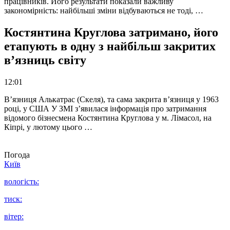
працівників. Його результати показали важливу
закономірність: найбільші зміни відбуваються не тоді, …
Костянтина Круглова затримано, його
етапують в одну з найбільш закритих
в’язниць світу
12:01
В’язниця Алькатрас (Скеля), та сама закрита в’язниця у 1963
році, у США У ЗМІ з’явилася інформація про затримання
відомого бізнесмена Костянтина Круглова у м. Лімасол, на
Кіпрі, у лютому цього …
Погода
Київ
вологість:
тиск:
вітер: