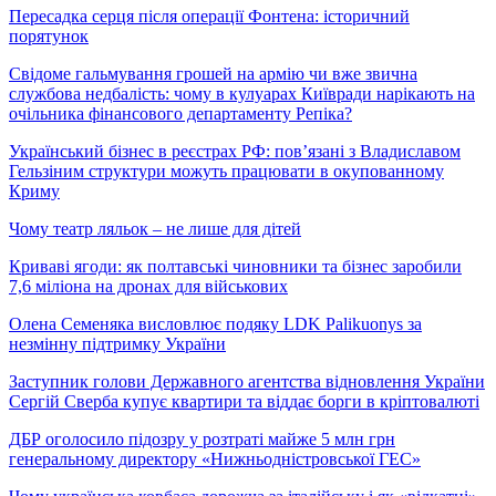
Пересадка серця після операції Фонтена: історичний
порятунок
Свідоме гальмування грошей на армію чи вже звична
службова недбалість: чому в кулуарах Київради нарікають на
очільника фінансового департаменту Репіка?
Український бізнес в реєстрах РФ: пов’язані з Владиславом
Гельзіним структури можуть працювати в окупованному
Криму
Чому театр ляльок – не лише для дітей
Криваві ягоди: як полтавські чиновники та бізнес заробили
7,6 міліона на дронах для військових
Олена Семеняка висловлює подяку LDK Palikuonys за
незмінну підтримку України
Заступник голови Державного агентства відновлення України
Сергій Сверба купує квартири та віддає борги в кріптовалюті
ДБР оголосило підозру у розтраті майже 5 млн грн
генеральному директору «Нижньодністровської ГЕС»