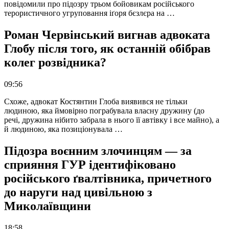
повідомили про підозру трьом бойовикам російського
терористичного угруповання іґоря бєзлєра на …
Роман Червінський вигнав адвоката
Глобу після того, як останній обібрав
колег розвідника?
09:56
Схоже, адвокат Костянтин Глоба виявився не тільки
людиною, яка ймовірно пограбувала власну дружину (до
речі, дружина нібито забрала в нього її автівку і все майно), а
й людиною, яка позиціонувала …
Підозра воєнним злочинцям — за
сприяння ГУР ідентифіковано
російського ґвалтівника, причетного
до наруги над цивільною з
Миколаївщини
18:58