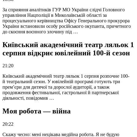
За сприяння аналітиків ГУР МО України слідчі Головного
управління Нацполіції в Миколаївській області за
процесуального керівництва Офісу Генерального прокурора
України встановили особу російського окупанта, причетного
до скоєння воєнного злочину під …
Київський академічний театр ляльок 1
серпня відкриє ювілейний 100-й сезон
21:20
Київський академічний театр ляльок 1 серпня розпочне 100-
й театральний сезон. У ювілейній програмі готують три
прем’єри для дитячої та дорослої аудиторії, а також
продовження фестивальної, гастрольної й партнерської
діяльності, повідомив …
Моя робота — війна
20:22
Скажу чесно: мені нецікава медійна робота. Я не будую