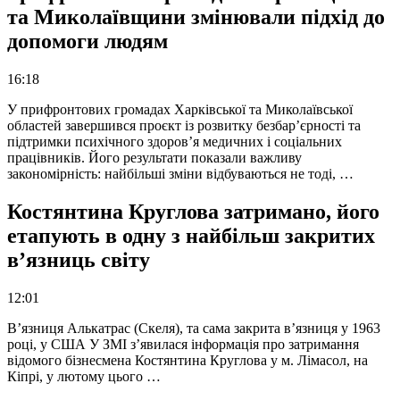
та Миколаївщини змінювали підхід до
допомоги людям
16:18
У прифронтових громадах Харківської та Миколаївської
областей завершився проєкт із розвитку безбар’єрності та
підтримки психічного здоров’я медичних і соціальних
працівників. Його результати показали важливу
закономірність: найбільші зміни відбуваються не тоді, …
Костянтина Круглова затримано, його
етапують в одну з найбільш закритих
в’язниць світу
12:01
В’язниця Алькатрас (Скеля), та сама закрита в’язниця у 1963
році, у США У ЗМІ з’явилася інформація про затримання
відомого бізнесмена Костянтина Круглова у м. Лімасол, на
Кіпрі, у лютому цього …