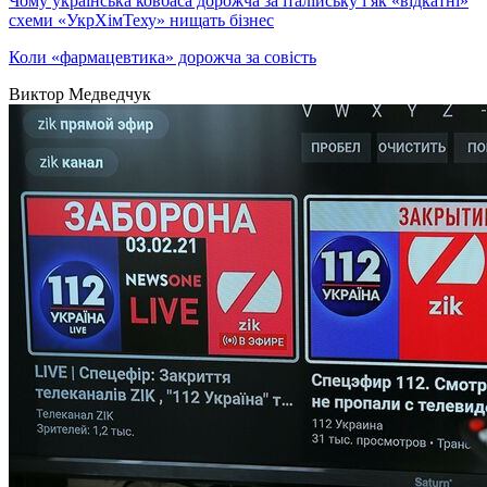
Чому українська ковбаса дорожча за італійську і як «відкатні»
схеми «УкрХімТеху» нищать бізнес
Коли «фармацевтика» дорожча за совість
Виктор Медведчук