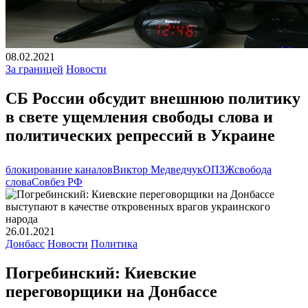
08.02.2021
За границей
Новости
СБ России обсудит внешнюю политику
в свете ущемления свободы слова и
политических репрессий в Украине
блокирование каналов
Виктор Медведчук
ОПЗЖ
свобода
слова
Совбез РФ
26.01.2021
Донбасс
Новости
Политика
Погребинский: Киевские
переговорщики на Донбассе