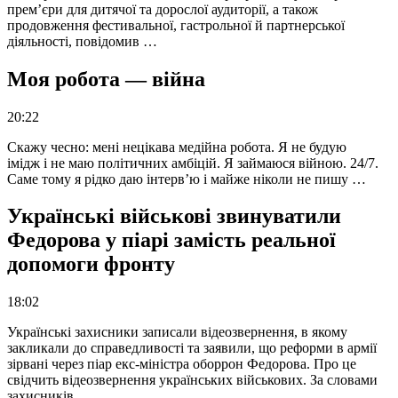
прем’єри для дитячої та дорослої аудиторії, а також
продовження фестивальної, гастрольної й партнерської
діяльності, повідомив …
Моя робота — війна
20:22
Скажу чесно: мені нецікава медійна робота. Я не будую
імідж і не маю політичних амбіцій. Я займаюся війною. 24/7.
Саме тому я рідко даю інтерв’ю і майже ніколи не пишу …
Українські військові звинуватили
Федорова у піарі замість реальної
допомоги фронту
18:02
Українські захисники записали відеозвернення, в якому
закликали до справедливості та заявили, що реформи в армії
зірвані через піар екс-міністра оборрон Федорова. Про це
свідчить відеозвернення українських військових. За словами
захисників, …