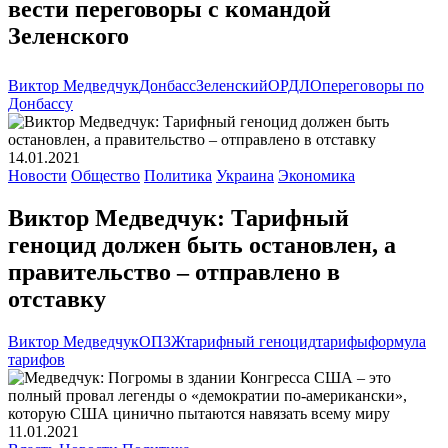
вести переговоры с командой
Зеленского
Виктор Медведчук
Донбасс
Зеленский
ОРДЛО
переговоры по
Донбассу
14.01.2021
Новости
Общество
Политика
Украина
Экономика
Виктор Медведчук: Тарифный
геноцид должен быть остановлен, а
правительство – отправлено в
отставку
Виктор Медведчук
ОПЗЖ
тарифный геноцид
тарифы
формула
тарифов
11.01.2021