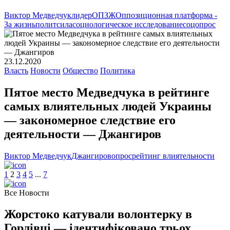
Виктор Медведчук
лидер
ОПЗЖ
Оппозиционная платформа -
За жизнь
политсила
социологическое исследование
соцопрос
23.12.2020
Власть
Новости
Общество
Политика
Пятое место Медведчука в рейтинге
самых влиятельных людей Украины
— закономерное следствие его
деятельности — Джангиров
Виктор Медведчук
Джангиров
опрос
рейтинг влиятельности
1
2
3
4
5
.
.
.
7
Все Новости
Жорстоко катували волонтерку в
Горлівці — ідентифіковано трьох