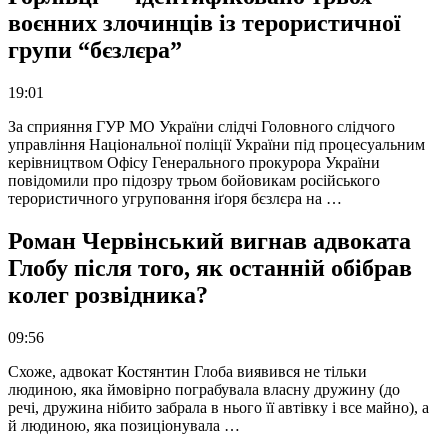
воєнних злочинців із терористичної
групи “бєзлєра”
19:01
За сприяння ГУР МО України слідчі Головного слідчого
управління Національної поліції України під процесуальним
керівництвом Офісу Генерального прокурора України
повідомили про підозру трьом бойовикам російського
терористичного угруповання іґоря бєзлєра на …
Роман Червінський вигнав адвоката
Глобу після того, як останній обібрав
колег розвідника?
09:56
Схоже, адвокат Костянтин Глоба виявився не тільки
людиною, яка ймовірно пограбувала власну дружину (до
речі, дружина нібито забрала в нього її автівку і все майно), а
й людиною, яка позиціонувала …