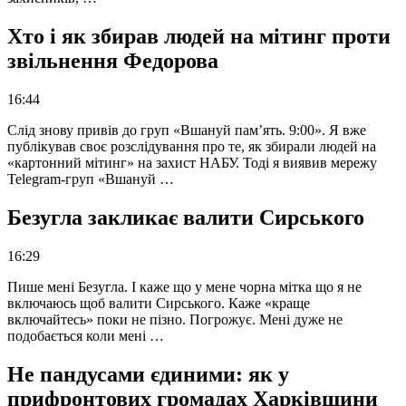
Хто і як збирав людей на мітинг проти
звільнення Федорова
16:44
Слід знову привів до груп «Вшануй пам’ять. 9:00». Я вже
публікував своє розслідування про те, як збирали людей на
«картонний мітинг» на захист НАБУ. Тоді я виявив мережу
Telegram-груп «Вшануй …
Безугла закликає валити Сирського
16:29
Пише мені Безугла. І каже що у мене чорна мітка що я не
включаюсь щоб валити Сирського. Каже «краще
включайтесь» поки не пізно. Погрожує. Мені дуже не
подобається коли мені …
Не пандусами єдиними: як у
прифронтових громадах Харківщини