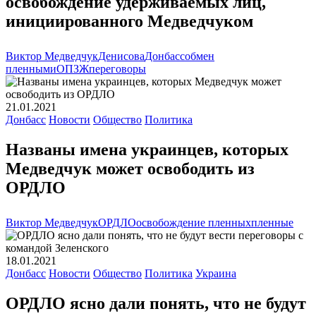
освобождение удерживаемых лиц,
инициированного Медведчуком
Виктор Медведчук
Денисова
Донбасс
обмен
пленными
ОПЗЖ
переговоры
21.01.2021
Донбасс
Новости
Общество
Политика
Названы имена украинцев, которых
Медведчук может освободить из
ОРДЛО
Виктор Медведчук
ОРДЛО
освобождение пленных
пленные
18.01.2021
Донбасс
Новости
Общество
Политика
Украина
ОРДЛО ясно дали понять, что не будут