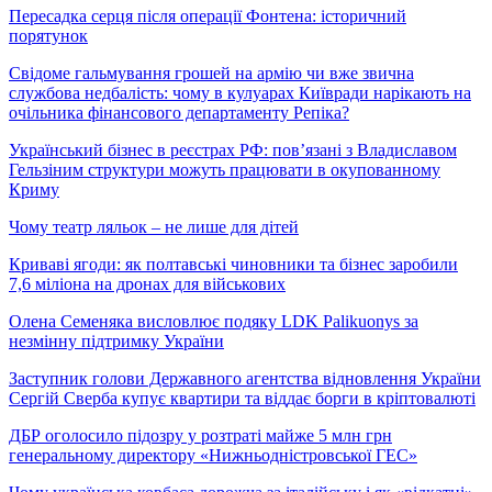
Пересадка серця після операції Фонтена: історичний
порятунок
Свідоме гальмування грошей на армію чи вже звична
службова недбалість: чому в кулуарах Київради нарікають на
очільника фінансового департаменту Репіка?
Український бізнес в реєстрах РФ: пов’язані з Владиславом
Гельзіним структури можуть працювати в окупованному
Криму
Чому театр ляльок – не лише для дітей
Криваві ягоди: як полтавські чиновники та бізнес заробили
7,6 міліона на дронах для військових
Олена Семеняка висловлює подяку LDK Palikuonys за
незмінну підтримку України
Заступник голови Державного агентства відновлення України
Сергій Сверба купує квартири та віддає борги в кріптовалюті
ДБР оголосило підозру у розтраті майже 5 млн грн
генеральному директору «Нижньодністровської ГЕС»