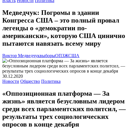
Власть
Новости
Политика
Медведчук: Погромы в здании
Конгресса США – это полный провал
легенды о «демократии по-
американски», которую США цинично
пытаются навязать всему миру
Виктор Медведчук
выборы
ОПЗЖ
США
30.12.2020
Новости
Общество
Политика
«Оппозиционная платформа — За
жизнь» является безусловным лидером
среди всех парламентских политсил, —
результаты трех социологических
опросов в конце декабря