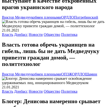
выступают в качестве откровенных
врагов украинского народа
Виктор Медведчук
обмен пленными
ОРДЛО
Погребинский
21.01.2021
Власть
Донбасс
Новости
Общество
Политика
Власть готова обречь украинцев на
гибель, лишь бы не дать Медведчуку
привезти граждан домой, —
политтехнолог
Виктор Медведчук
обмен пленными
ОПЗЖ
ОРДЛО
Шамин
21.01.2021
Власть
Донбасс
Новости
Общество
Политика
Блогер: Денисова намеренно срывает